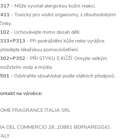
317
- Může vyvolat alergickou kožní reakci.
411
- Toxický pro vodní organismy, s dlouhodobými
činky.
102
- Uchovávejte mimo dosah dětí.
333+P313
- Při podráždění kůže nebo vyrážce:
yhledejte lékařskou pomoc/ošetření.
302+P352
- PŘI STYKU S KŮŽÍ: Omyjte velkým
nožstvím vody a mýdla.
501
- Odstraňte obsah/obal podle státních předpisů.
ontakt na výrobce:
OME FRAGRANCE ITALIA SRL
IA DEL COMMERCIO 28, 20881 BERNAREGGIO,
TALY