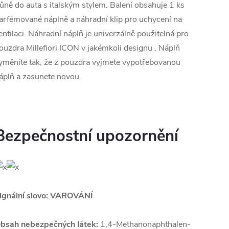
ůně do auta s italským stylem. Balení obsahuje 1 ks
arfémované náplně a náhradní klip pro uchycení na
entilaci. Náhradní náplň je univerzálně použitelná pro
ouzdra Millefiori ICON v jakémkoli designu . Náplň
yměníte tak, že z pouzdra vyjmete vypotřebovanou
áplň a zasunete novou.
Bezpečnostní upozornění
ignální slovo: VAROVÁNÍ
bsah nebezpečných látek:
1,4-Methanonaphthalen-