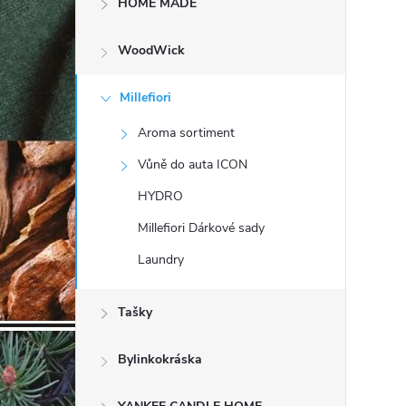
HOME MADE
t
WoodWick
r
a
Millefiori
Aroma sortiment
n
Vůně do auta ICON
n
HYDRO
Millefiori Dárkové sady
í
Laundry
p
Tašky
a
Bylinkokráska
n