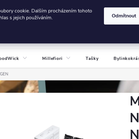
606124443
 e-shopu
Podmínky ochrany osobních údajů
oubory cookie. Dalším procházením tohoto
Odmítnout
las s jejich používáním.
HLEDAT
oodWick
Millefiori
Tašky
Bylinkokrá
YGEN
M
N
N