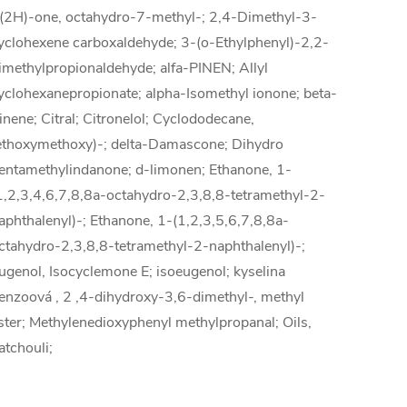
(2H)-one, octahydro-7-methyl-; 2,4-Dimethyl-3-
yclohexene carboxaldehyde; 3-(o-Ethylphenyl)-2,2-
imethylpropionaldehyde; alfa-PINEN; Allyl
yclohexanepropionate; alpha-Isomethyl ionone; beta-
inene; Citral; Citronelol; Cyclododecane,
ethoxymethoxy)-; delta-Damascone; Dihydro
entamethylindanone; d-limonen; Ethanone, 1-
1,2,3,4,6,7,8,8a-octahydro-2,3,8,8-tetramethyl-2-
aphthalenyl)-; Ethanone, 1-(1,2,3,5,6,7,8,8a-
ctahydro-2,3,8,8-tetramethyl-2-naphthalenyl)-;
ugenol, Isocyclemone E; isoeugenol; kyselina
enzoová , 2 ,4-dihydroxy-3,6-dimethyl-, methyl
ster; Methylenedioxyphenyl methylpropanal; Oils,
atchouli;