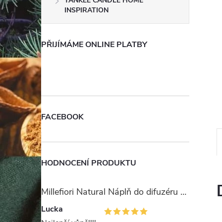
YANKEE CANDLE HOME
e
INSPIRATION
l
PŘIJÍMÁME ONLINE PLATBY
FACEBOOK
HODNOCENÍ PRODUKTU
Millefiori Natural Náplň do difuzéru 250ml/Ambra & Rosa
Lucka