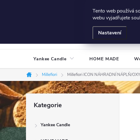
Přejít
Všeobecné podmínky
Hodnocení obchodu
Podmínky
Tento web používá s
na
webu vyjadřujete souh
obsah
Nastavení
Yankee Candle
HOME MADE
W
Millefiori
Millefiori ICON NÁHRADNÍ NÁPLŇ/OX
Domů
P
Přeskočit
Kategorie
kategorie
o
Yankee Candle
s