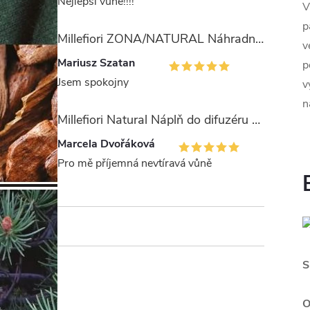
Nejlepší vůně!!!!
V
p
Millefiori ZONA/NATURAL Náhradní stébla pro difuzér 100ml
v
Mariusz Szatan
p
Jsem spokojny
v
n
Millefiori Natural Náplň do difuzéru 250ml/Legni e Fiori ďArancio
Marcela Dvořáková
Pro mě příjemná nevtíravá vůně
S
O