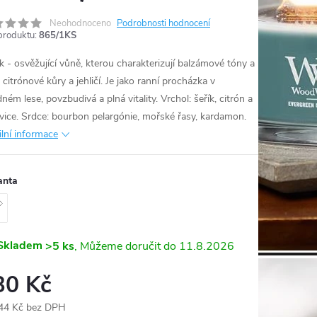
Neohodnoceno
Podrobnosti hodnocení
produktu:
865/1KS
ík - osvěžující vůně, kterou charakterizují balzámové tóny a
citrónové kůry a jehličí. Je jako ranní procházka v
ném lese, povzbudivá a plná vitality. Vrchol: šeřík, citrón a
vice. Srdce: bourbon pelargónie, mořské řasy, kardamon.
ilní informace
anta
Skladem
>5 ks
11.8.2026
30 Kč
44 Kč bez DPH