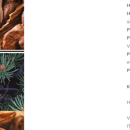
H
H
ú
P
P
V
P
m
P
K
H
V
I