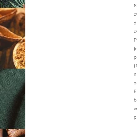
6
c
d
c
P
(
p
(
n
o
E
b
e
p