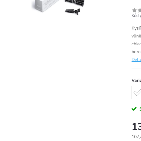
Kód 
Kysl
vůně 
chlad
boro
Deta
Vari
1
107,