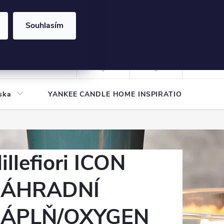
Souhlasím
NÁKUPNÍ
KOŠÍK
Prázdný košík
Přihlášení
ska
YANKEE CANDLE HOME INSPIRATION
Pod
illefiori ICON
ÁHRADNÍ
ÁPLŇ/OXYGEN