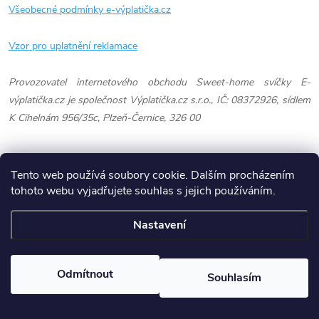
Všeobecné podmínky e-výplatička.cz
Vzor pro uplatnění reklamace
Provozovatel internetového obchodu Sweet-home svíčky E-
výplatička.cz je společnost Výplatička.cz s.r.o., IČ: 08372926, sídlem
K Cihelnám 956/35c, Plzeň-Černice, 326 00
Tento web používá soubory cookie. Dalším procházením
tohoto webu vyjadřujete souhlas s jejich používáním.
Z
Nastavení
Copyright 2026
E-Výplatička.cz
. Všechna práva vyhrazena.
Upravit
á
nastavení cookies
Odmítnout
Souhlasím
Vytvořil Shoptet
p