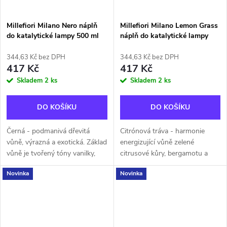
Millefiori Milano Nero náplň
Millefiori Milano Lemon Grass
do katalytické lampy 500 ml
náplň do katalytické lampy
500 ml
344,63 Kč bez DPH
344,63 Kč bez DPH
417 Kč
417 Kč
Skladem
2 ks
Skladem
2 ks
DO KOŠÍKU
DO KOŠÍKU
Černá - podmanivá dřevitá
Citrónová tráva - harmonie
vůně, výrazná a exotická. Základ
energizující vůně zelené
vůně je tvořený tóny vanilky,
citrusové kůry, bergamotu a
kumarínu a pižma, které jemně
listů verbeny. Jemný květinový
Novinka
Novinka
doplňují střední tóny pačuli se
dotek posiluje pocit svěžesti.
špetkou skořice. Vůně:...
Vůně: Lemon GrassHlava:
sladký...