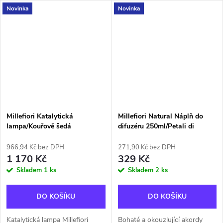
Novinka
Novinka
se uvolňují vzácné tóny ambry
kombinuje moderní design s
a pižma. Vůně: Ambra &
inovativní technologií
RosaHlava:...
katalytické...
Millefiori Katalytická
Millefiori Natural Náplň do
lampa/Kouřově šedá
difuzéru 250ml/Petali di
Tabacco
966,94 Kč bez DPH
271,90 Kč bez DPH
1 170 Kč
329 Kč
Skladem
1 ks
Skladem
2 ks
DO KOŠÍKU
DO KOŠÍKU
Katalytická lampa Millefiori
Bohaté a okouzlující akordy