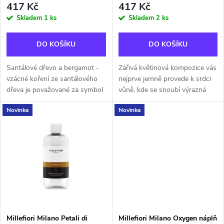
r
417 Kč
417 Kč
o
Skladem
1 ks
Skladem
2 ks
o
d
DO KOŠÍKU
DO KOŠÍKU
d
u
Santálové dřevo a bergamot -
Zářivá květinová kompozice vás
u
vzácné koření ze santálového
nejprve jemně provede k srdci
k
dřeva je považované za symbol
vůně, kde se snoubí výrazná
k
životní síly. Jeho intenzivní
vůně kávy s okvětními lístky
Novinka
Novinka
kořeněné aroma odstraňuje
růže. V základu se vůně rozvine
t
stres a nervozitu, zpomaluje
do plnosti díky ambře,...
t
ale...
ů
ů
Millefiori Milano Petali di
Millefiori Milano Oxygen náplň