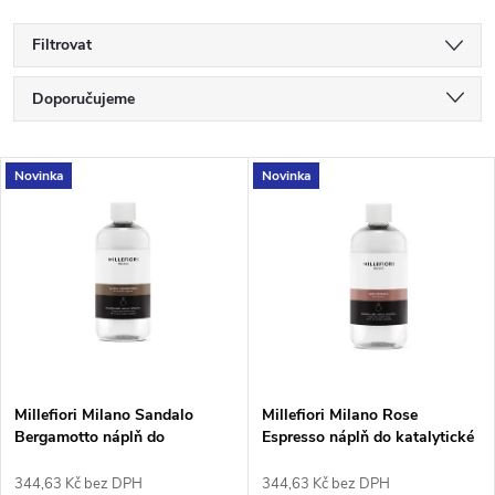
Filtrovat
Ř
Doporučujeme
a
Nejlevnější
V
Novinka
Novinka
Nejdražší
z
ý
Nejprodávanější
e
p
Abecedně
n
i
í
s
p
Millefiori Milano Sandalo
Millefiori Milano Rose
Bergamotto náplň do
Espresso náplň do katalytické
p
katalytické lampy 500 ml
lampy 500 ml
r
344,63 Kč bez DPH
344,63 Kč bez DPH