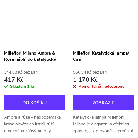
pohody,...
borovice, máta, zelená...
Millefiori Milano Ambra &
Millefiori Katalytická lampa/
Rosa náplň do katalytické
Čirá
lampy 500 ml
344,63 Kč bez DPH
966,94 Kč bez DPH
417 Kč
1 170 Kč
Skladem
1 ks
Momentálně nedostupné
DO KOŠÍKU
ZOBRAZIT
Ambra a růže - nadpozemská
Katalytická lampa Millefiori
krása okvětních lístků růží
Milano je elegantní a efektivní
umocněná zářivými tóny
způsob, jak provonět a pročistit
sladkého pomeranče. V základu
váš domov. Tato lampa