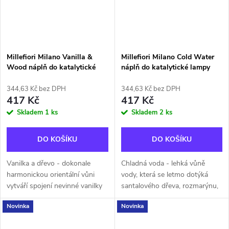
Millefiori Milano Vanilla &
Millefiori Milano Cold Water
Wood náplň do katalytické
náplň do katalytické lampy
lampy 500 ml
500 ml
344,63 Kč bez DPH
344,63 Kč bez DPH
417 Kč
417 Kč
Skladem
1 ks
Skladem
2 ks
DO KOŠÍKU
DO KOŠÍKU
Vanilka a dřevo - dokonale
Chladná voda - lehká vůně
harmonickou orientální vůni
vody, která se letmo dotýká
vytváří spojení nevinné vanilky
santalového dřeva, rozmarýnu,
se vzácným santalovým
šťavnatého citronu a
Novinka
Novinka
dřevem. Jednoduchá a krásná
bergamotu. Vůně: Cold
vůně navozující atmosféru,
WaterHlava: eukalyptus,