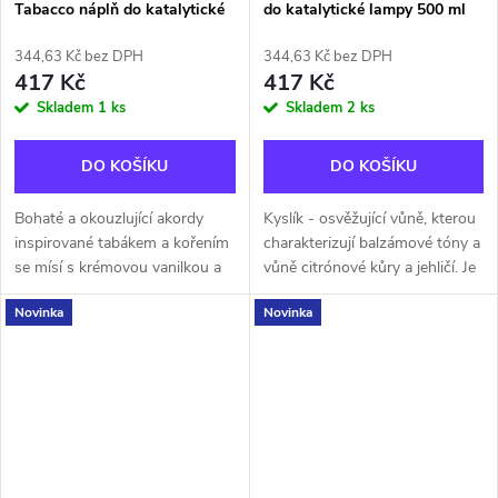
Tabacco náplň do katalytické
do katalytické lampy 500 ml
lampy 500 ml
344,63 Kč bez DPH
344,63 Kč bez DPH
417 Kč
417 Kč
Skladem
1 ks
Skladem
2 ks
DO KOŠÍKU
DO KOŠÍKU
Bohaté a okouzlující akordy
Kyslík - osvěžující vůně, kterou
inspirované tabákem a kořením
charakterizují balzámové tóny a
se mísí s krémovou vanilkou a
vůně citrónové kůry a jehličí. Je
kakaem. V pozadí ucítíte doteky
jako ranní procházka v
Novinka
Novinka
dřeva a sušeného ovoce, které
chladném lese, povzbudivá a
vytvářejí rafinovanou...
plná vitality. Vůně:...