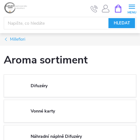
Přejít
NÁKUPNÍ
KOŠÍK
na
obsah
HLEDAT
Millefiori
Aroma sortiment
Difuzéry
Vonné karty
Náhradní náplně Difuzéry