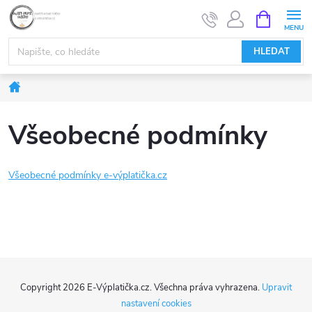
Přejít
NÁKUPNÍ
KOŠÍK
na
obsah
HLEDAT
Domů
Všeobecné podmínky
Všeobecné podmínky e-výplatička.cz
Z
Copyright 2026
E-Výplatička.cz
. Všechna práva vyhrazena.
Upravit
á
nastavení cookies