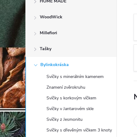
HOME MADE
t
WoodWick
r
a
Millefiori
n
Tašky
n
Bylinkokráska
Svíčky s minerálním kamenem
í
Znamení zvěrokruhu
p
Svíčky s korkovým víčkem
Svíčky v Jantarovém skle
a
Svíčky z Jesmonitu
n
Svíčky s dřevěným víčkem 3 knoty