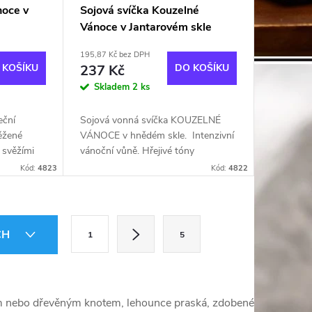
noce v
Sojová svíčka Kouzelné
Vánoce v Jantarovém skle
195,87 Kč bez DPH
 KOŠÍKU
237 Kč
DO KOŠÍKU
Skladem
2 ks
eční
Sojová vonná svíčka KOUZELNÉ
ěžené
VÁNOCE v hnědém skle. Intenzivní
t svěžími
vánoční vůně. Hřejivé tóny
 plného
muškátového oříšku, skořice a
Kód:
4823
Kód:
4822
je sladké
hřebíčku se snoubí s tóny
pomeranče,...
S
CH
1
5
t
r
á
ným nebo dřevěným knotem, lehounce praská, zdobené