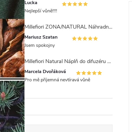
Lucka
Nejlepší vůně!!!!
Millefiori ZONA/NATURAL Náhradní stébla pro difuzér 100ml
Mariusz Szatan
í
Jsem spokojny
i
Millefiori Natural Náplň do difuzéru 250ml/Legni e Fiori ďArancio
Marcela Dvořáková
Pro mě příjemná nevtíravá vůně