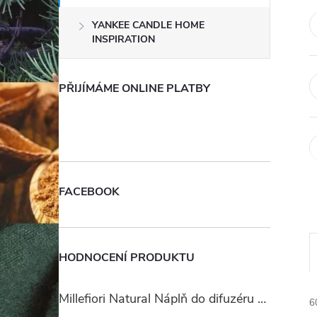
e
YANKEE CANDLE HOME
INSPIRATION
l
PŘIJÍMÁME ONLINE PLATBY
FACEBOOK
HODNOCENÍ PRODUKTU
Millefiori Natural Náplň do difuzéru 250ml/Ambra & Rosa
6