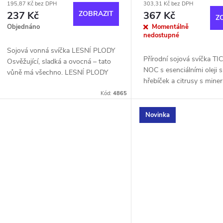
195,87 Kč bez DPH
303,31 Kč bez DPH
237 Kč
ZOBRAZIT
367 Kč
Z
Objednáno
Momentálně
nedostupné
Sojová vonná svíčka LESNÍ PLODY
Přírodní sojová svíčka T
Osvěžující, sladká a ovocná – tato
NOC s esenciálními oleji s
vůně má všechno. LESNÍ PLODY
hřebíček a citrusy s mine
díky své lahodně osvěžující
kamenem Křišťál a bavln
kombinaci bobulových a
Kód:
4865
knotem....
citrusových vůní...
Novinka