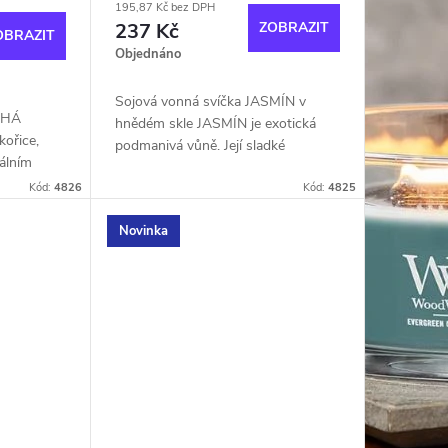
195,87 Kč bez DPH
237 Kč
ZOBRAZIT
OBRAZIT
Objednáno
Sojová vonná svíčka JASMÍN v
ICHÁ
hnědém skle JASMÍN je exotická
kořice,
podmanivá vůně. Její sladké
rálním
květinové aroma vám navodí
ěným
Kód:
4826
uklidňující a relaxační atmosféru
Kód:
4825
Novinka