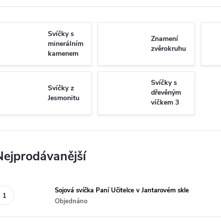
Svíčky s
Znamení
minerálním
zvěrokruhu
kamenem
Svíčky s
Svíčky z
dřevěným
Jesmonitu
víčkem 3
knoty
Nejprodávanější
Sojová svíčka Paní Učitelce v Jantarovém skle
Objednáno