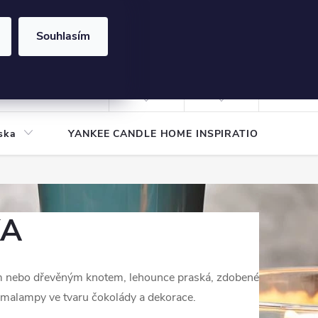
Souhlasím
NÁKUPNÍ
KOŠÍK
Prázdný košík
Přihlášení
ska
YANKEE CANDLE HOME INSPIRATION
Pod
KA
ným nebo dřevěným knotem, lehounce praská, zdobené
omalampy ve tvaru čokolády a dekorace.