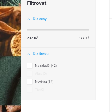
Dle ceny
237
Kč
377
Kč
Dle štítku
Na skladě
42
Akce
0
Novinka
54
Tip
0