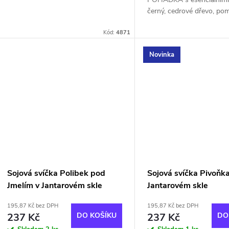
k
u
černý, cedrové dřevo, po
t
skořice Přiveďte si kouse
k
Kód:
4871
svého interiéru a dopřejte.
ů
Novinka
t
ů
Sojová svíčka Polibek pod
Sojová svíčka Pivoňka
Jmelím v Jantarovém skle
Jantarovém skle
195,87 Kč bez DPH
195,87 Kč bez DPH
237 Kč
DO KOŠÍKU
237 Kč
DO