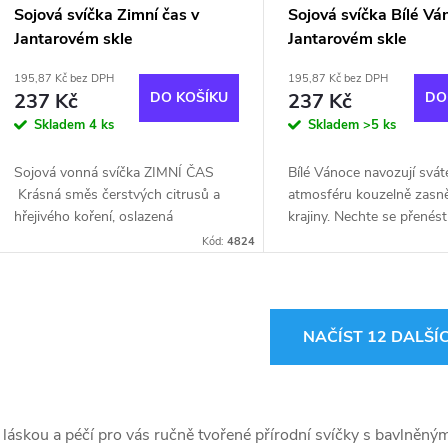
Sojová svíčka Zimní čas v
Sojová svíčka Bílé Vá
Jantarovém skle
Jantarovém skle
195,87 Kč bez DPH
195,87 Kč bez DPH
237 Kč
DO KOŠÍKU
237 Kč
DO
Skladem
4 ks
Skladem
>5 ks
Sojová vonná svíčka ZIMNÍ ČAS
Bílé Vánoce navozují svát
Krásná směs čerstvých citrusů a
atmosféru kouzelně zasn
hřejivého koření, oslazená
krajiny. Nechte se přenés
nádechem vanilky, která vytváří
citrusovými tóny do údolí
Kód:
4824
uklidňující sváteční atmosféru.
sněhu, ve kterém vás ohře
ovoce a hřejivé...
O
NAČÍST 12 DALŠÍ
v
 láskou a péčí pro vás ručně tvořené přírodní svíčky s bavlně
á