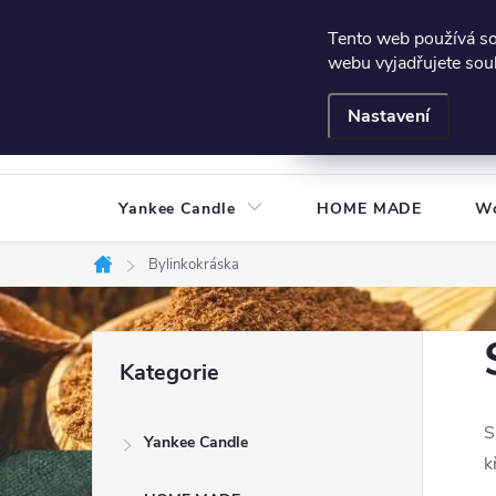
Přejít
Všeobecné podmínky
Hodnocení obchodu
Podmínky
Tento web používá s
na
webu vyjadřujete souh
obsah
Nastavení
Yankee Candle
HOME MADE
W
Bylinkokráska
Domů
P
Přeskočit
Kategorie
kategorie
o
S
Yankee Candle
s
k