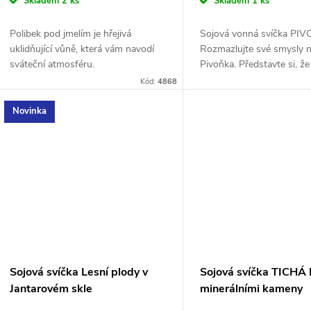
Skladem
2 ks
Skladem
1 ks
Polibek pod jmelím je hřejivá
Sojová vonná svíčka PI
uklidňující vůně, která vám navodí
Rozmazlujte své smysly n
sváteční atmosféru.
Pivoňka. Představte si, že
slunce, sedíte venku a vy
Kód:
4868
si čaj a sladkosti obklopeni
Novinka
Sojová svíčka Lesní plody v
Sojová svíčka TICHÁ
Jantarovém skle
minerálními kameny