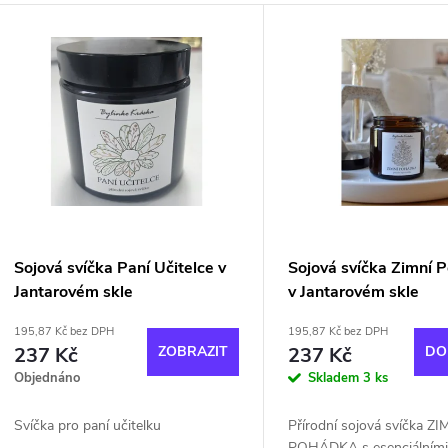
z
V
e
ý
n
p
p
s
r
p
Sojová svíčka Paní Učitelce v
Sojová svíčka Zimní 
o
Jantarovém skle
v Jantarovém skle
r
195,87 Kč bez DPH
195,87 Kč bez DPH
d
237 Kč
ZOBRAZIT
237 Kč
DO
o
Objednáno
Skladem
3 ks
u
d
Svíčka pro paní učitelku
Přírodní sojová svíčka ZI
POHÁDKA s esenciálními 