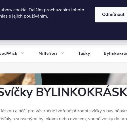
606124443
 e-shopu
Podmínky ochrany osobních údajů
oubory cookie. Dalším procházením tohoto
Odmítnout
las s jejich používáním.
HLEDAT
oodWick
Millefiori
Tašky
Bylinkokrá
Svíčky BYLINKOKRÁS
 láskou a péčí pro vás ručně tvořené přírodní svíčky s bavlně
řišťály a susšenými bylinkami nebo ovocem, vonné vosky do ar