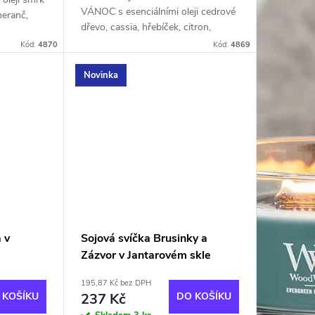
VÁNOC s esenciálními oleji cedrové
meranč,
dřevo, cassia, hřebíček, citron,
k lesa do
muškátový oříšek, pomeranč, máta
..
Kód:
4870
Kód:
4869
peprná,...
Novinka
 v
Sojová svíčka Brusinky a
Zázvor v Jantarovém skle
195,87 Kč bez DPH
 KOŠÍKU
237 Kč
DO KOŠÍKU