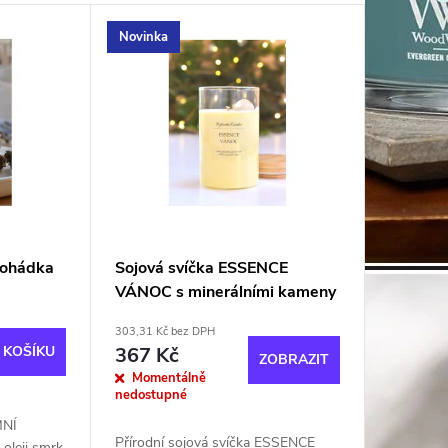
Novinka
Pohádka
Sojová svíčka ESSENCE
VÁNOC s minerálními kameny
303,31 Kč bez DPH
 KOŠÍKU
367 Kč
ZOBRAZIT
Momentálně
nedostupné
MNÍ
Přírodní sojová svíčka ESSENCE
oleji smrk