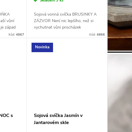
Skladem
3 ks
VOŇKA
Sojová vonná svíčka BRUSINKY A
aší vůní
ZÁZVOR Není nic lepšího, než si
 je západ
vychutnat vůni procházek
chutnáváte
vánočních trhů. Zapalte si naši
Kód:
4867
Kód:
4866
 vůní...
svíčku BRUSINKY A ZÁZVOR a
nechte se unést její...
Novinka
 NOC s
Sojová svíčka Jasmín v
Jantarovém skle