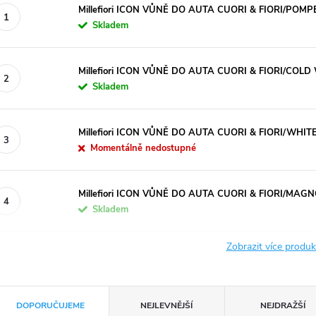
Millefiori ICON VŮNĚ DO AUTA CUORI & FIORI/POM
Skladem
Millefiori ICON VŮNĚ DO AUTA CUORI & FIORI/COL
Skladem
Millefiori ICON VŮNĚ DO AUTA CUORI & FIORI/WHI
Momentálně nedostupné
Millefiori ICON VŮNĚ DO AUTA CUORI & FIORI/MA
Skladem
Zobrazit více produ
Ř
DOPORUČUJEME
NEJLEVNĚJŠÍ
NEJDRAŽŠÍ