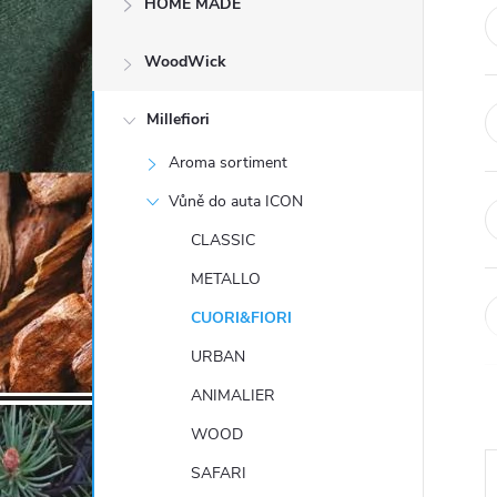
HOME MADE
t
WoodWick
r
a
Millefiori
Aroma sortiment
n
Vůně do auta ICON
n
CLASSIC
METALLO
í
CUORI&FIORI
p
URBAN
ANIMALIER
a
WOOD
n
SAFARI