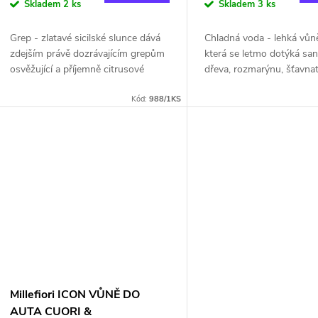
o
Skladem
2 ks
Skladem
3 ks
u
d
Grep - zlatavé sicilské slunce dává
Chladná voda - lehká vůn
k
zdejším právě dozrávajícím grepům
která se letmo dotýká sa
u
osvěžující a příjemně citrusové
dřeva, rozmarýnu, šťavna
t
aroma. Vůně grepů svou svěžestí
citronu a bergamotu. Vrch
k
povzbudí vaši mysl. Grepové aroma
Kód:
988/1KS
eukalyptus, borovice, mát
navíc...
mandarinka,...
ů
t
ů
Millefiori ICON VŮNĚ DO
AUTA CUORI &