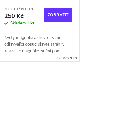
FIORI/MAGNOLIA BLOSSOM
206,61 Kč bez DPH
& WOOD
250 Kč
ZOBRAZIT
Skladem
1 ks
Květy magnólie a dřevo - vůně,
odkrývající dosud skryté stránky
kouzelné magnólie: snění pod
rozkvetlým stromem magnólie,
Kód:
802/1KS
vdechování svěží zelené a ovocné
vůně kvetoucích poupat...
O
v
á
d