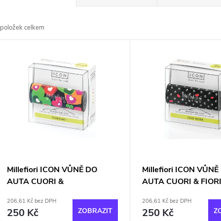
a
položek celkem
z
V
e
ý
n
p
p
s
r
p
Millefiori ICON VŮNĚ DO
Millefiori ICON VŮNĚ
o
AUTA CUORI &
AUTA CUORI & FIOR
r
FIORI/POMPELMO
WATER
206,61 Kč bez DPH
206,61 Kč bez DPH
d
250 Kč
ZOBRAZIT
250 Kč
Z