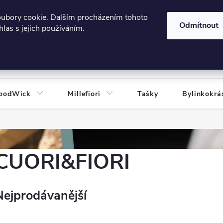
606124443
 e-shopu
Podmínky ochrany osobních údajů
oubory cookie. Dalším procházením tohoto
Odmítnout
las s jejich používáním.
HLEDAT
oodWick
Millefiori
Tašky
Bylinkokrá
CUORI&FIORI
Nejprodávanější