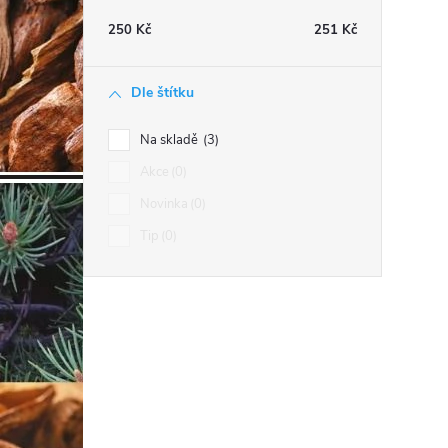
250
Kč
251
Kč
Dle štítku
í
Na skladě
3
Akce
0
r
Novinka
0
Tip
0