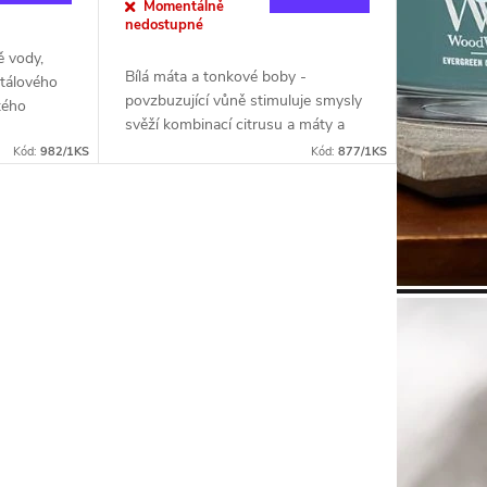
Momentálně
nedostupné
ě vody,
Bílá máta a tonkové boby -
ntálového
povzbuzující vůně stimuluje smysly
tého
svěží kombinací citrusu a máty a
ol:
odhaluje jemné tóny zeleného čaje,
a, zelená
Kód:
982/1KS
Kód:
877/1KS
který se mísí s delikátními dřevy a
tonkovými...