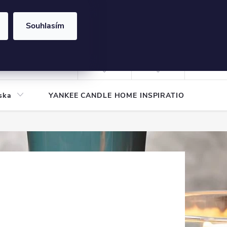
Souhlasím
NÁKUPNÍ
KOŠÍK
Prázdný košík
Přihlášení
ska
YANKEE CANDLE HOME INSPIRATION
Pod