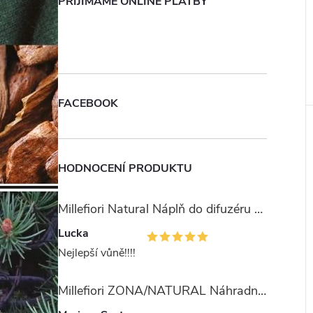
PŘIJÍMÁME ONLINE PLATBY
FACEBOOK
HODNOCENÍ PRODUKTU
Millefiori Natural Náplň do difuzéru 250ml/Ambra & Rosa
Lucka
Nejlepší vůně!!!!
Millefiori ZONA/NATURAL Náhradní stébla pro difuzér 100ml