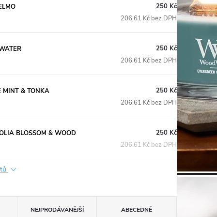
250 Kč
PELMO
206,61 Kč bez DPH
250 Kč
D WATER
206,61 Kč bez DPH
250 Kč
TE MINT & TONKA
206,61 Kč bez DPH
250 Kč
GNOLIA BLOSSOM & WOOD
206,61 Kč bez DPH
ktů
NEJPRODÁVANĚJŠÍ
ABECEDNĚ