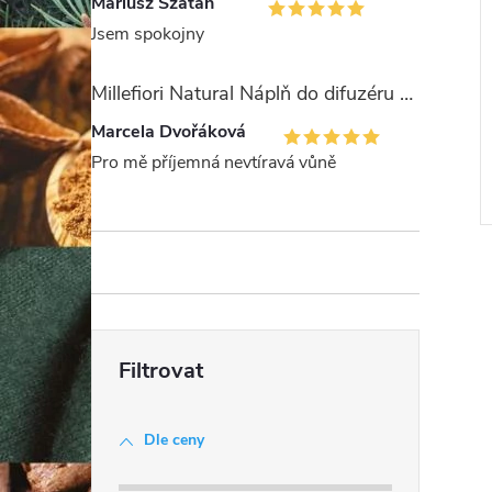
Mariusz Szatan
Jsem spokojny
Millefiori Natural Náplň do difuzéru 250ml/Legni e Fiori ďArancio
Marcela Dvořáková
Pro mě příjemná nevtíravá vůně
l
Dle ceny