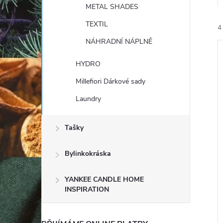
e
METAL SHADES
TEXTIL
4
l
NÁHRADNÍ NÁPLNĚ
HYDRO
Millefiori Dárkové sady
Laundry
í
i
Tašky
Bylinkokráska
YANKEE CANDLE HOME
INSPIRATION