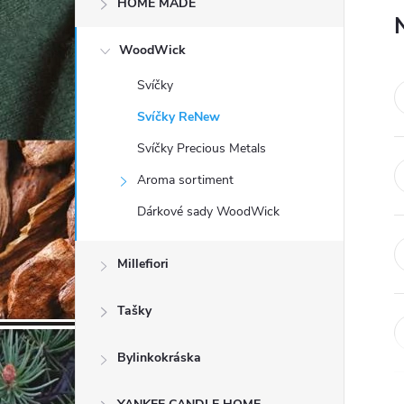
HOME MADE
t
WoodWick
r
Svíčky
a
Svíčky ReNew
n
Svíčky Precious Metals
Aroma sortiment
n
Dárkové sady WoodWick
í
Millefiori
p
Tašky
a
Bylinkokráska
n