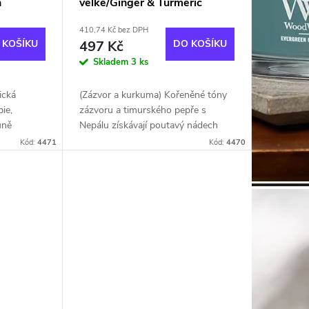
h
velké/Ginger & Turmeric
410,74 Kč bez DPH
 KOŠÍKU
497 Kč
DO KOŠÍKU
Skladem
3 ks
ická
(Zázvor a kurkuma) Kořeněné tóny
ie,
zázvoru a timurského pepře s
ůně
Nepálu získávají poutavý nádech
lej je z
díky vůni kurkumy a pomeranče.
Kód:
4471
Kód:
4470
ů.
Pomerančový olej je z
upcyklovaných pomerančů.