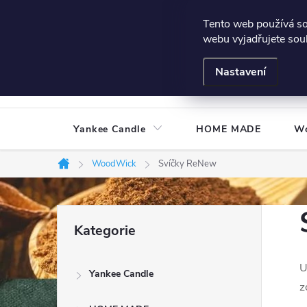
Přejít
Všeobecné podmínky
Hodnocení obchodu
Podmínky
Tento web používá s
na
webu vyjadřujete souh
obsah
Nastavení
Yankee Candle
HOME MADE
W
WoodWick
Svíčky ReNew
Domů
P
Přeskočit
Kategorie
kategorie
o
U
Yankee Candle
s
z