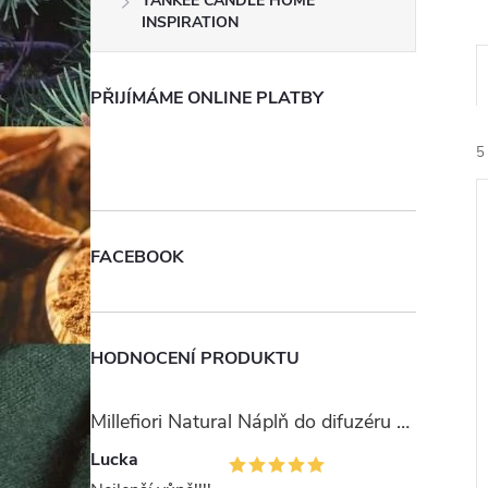
YANKEE CANDLE HOME
e
INSPIRATION
l
PŘIJÍMÁME ONLINE PLATBY
5
FACEBOOK
í
i
HODNOCENÍ PRODUKTU
Millefiori Natural Náplň do difuzéru 250ml/Ambra & Rosa
Lucka