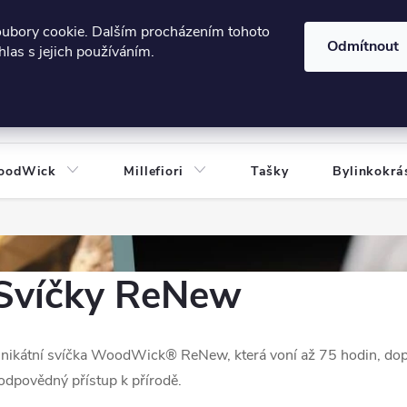
606124443
 e-shopu
Podmínky ochrany osobních údajů
oubory cookie. Dalším procházením tohoto
Odmítnout
las s jejich používáním.
HLEDAT
oodWick
Millefiori
Tašky
Bylinkokrá
Svíčky ReNew
nikátní svíčka WoodWick® ReNew, která voní až 75 hodin, dopř
odpovědný přístup k přírodě.