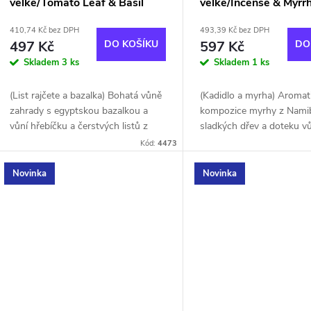
o
velké/Tomato Leaf & Basil
velké/Incense & Myrr
r
410,74 Kč bez DPH
493,39 Kč bez DPH
d
497 Kč
DO KOŠÍKU
597 Kč
DO
o
Skladem
3 ks
Skladem
1 ks
u
d
(List rajčete a bazalka) Bohatá vůně
(Kadidlo a myrha) Aromat
k
zahrady s egyptskou bazalkou a
kompozice myrhy z Namib
u
vůní hřebíčku a čerstvých listů z
sladkých dřev a doteku v
t
rajčat. Hřebíčkový olej je získán
pomeranče. Pomerančový o
Kód:
4473
k
upcyklací listů hřebíčku.
upcyklovaných pomeranč
ů
Novinka
Novinka
t
ů