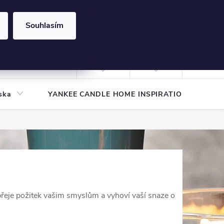
Souhlasím
NÁKUPNÍ
KOŠÍK
Prázdný košík
Přihlášení
ska
YANKEE CANDLE HOME INSPIRATION
Pod
eje požitek vašim smyslům a vyhoví vaší snaze o