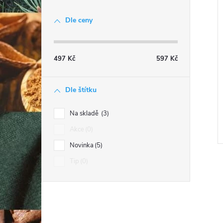
Dle ceny
497
Kč
597
Kč
Dle štítku
Na skladě
3
Akce
0
Novinka
5
Tip
0
l