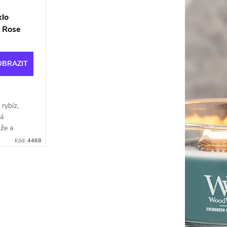
lo
& Rose
OBRAZIT
 rybíz,
ná
ůže a
,
Kód:
4468
ového