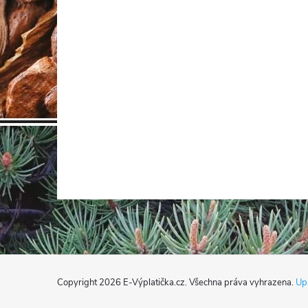
í
r
Z
Copyright 2026
E-Výplatička.cz
. Všechna práva vyhrazena.
Upr
á