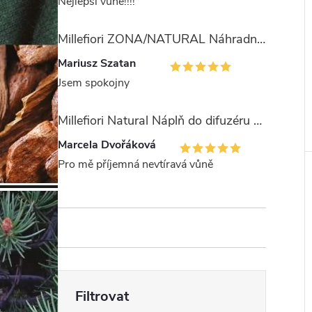
Nejlepší vůně!!!!
Millefiori ZONA/NATURAL Náhradní stébla pro difuzér 100ml
Mariusz Szatan
Jsem spokojny
Millefiori Natural Náplň do difuzéru 250ml/Legni e Fiori ďArancio
Marcela Dvořáková
Pro mě příjemná nevtíravá vůně