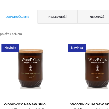
Ř
DOPORUČUJEME
NEJLEVNĚJŠÍ
NEJDRAŽŠÍ
a
položek celkem
z
V
Novinka
Novinka
e
ý
n
p
p
s
r
p
Woodwick ReNew sklo
Woodwick ReNew sk