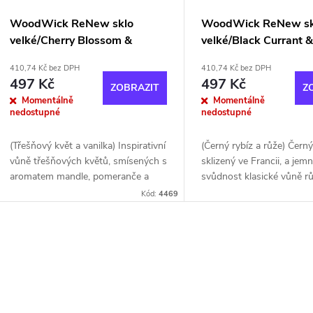
WoodWick ReNew sklo
WoodWick ReNew sk
velké/Cherry Blossom &
velké/Black Currant 
Vanilla
410,74 Kč bez DPH
410,74 Kč bez DPH
497 Kč
497 Kč
ZOBRAZIT
Z
Momentálně
Momentálně
nedostupné
nedostupné
(Třešňový květ a vanilka) Inspirativní
(Černý rybíz a růže) Černý
vůně třešňových květů, smísených s
sklizený ve Francii, a jem
aromatem mandle, pomeranče a
svůdnost klasické vůně r
vanilky z Madagaskaru.
esenciálního oleje z cedru
Kód:
4469
Pomerančový olej je z
získaného upcyklací cedr
upcyklovaných pomerančů.
dřeva.
O
v