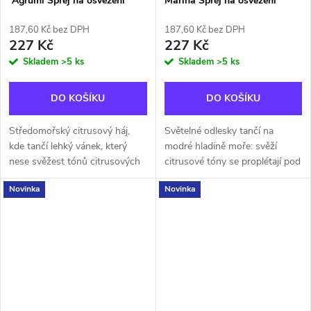
´Agrumi Sprej na osvěžení
Marina Sprej na osvěžení
prádla 100ml
prádla 100ml
187,60 Kč bez DPH
187,60 Kč bez DPH
227 Kč
227 Kč
Skladem
>5 ks
Skladem
>5 ks
DO KOŠÍKU
DO KOŠÍKU
Středomořský citrusový háj,
Světelné odlesky tančí na
kde tančí lehký vánek, který
modré hladině moře: svěží
nese svěžest tónů citrusových
citrusové tóny se proplétají pod
plodů inspirovaných citronem a
hřejivým pohlazením slunce,
Novinka
Novinka
bergamotem. Květinové srdce
splývají s aromatickým, slaným
se mísí s hloubkou dřeva a...
srdcem. V základu vše
obklopuje...