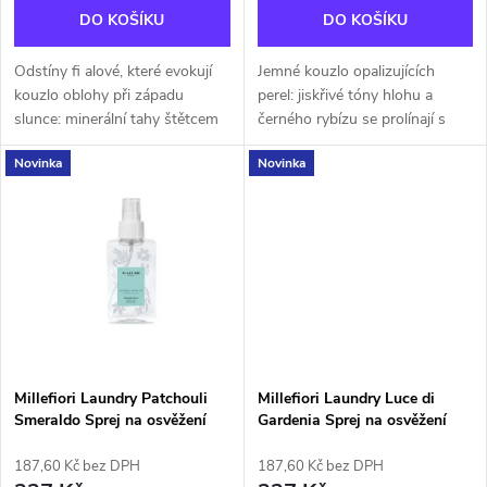
d
DO KOŠÍKU
DO KOŠÍKU
d
u
Odstíny fi alové, které evokují
Jemné kouzlo opalizujících
u
kouzlo oblohy při západu
perel: jiskřivé tóny hlohu a
k
slunce: minerální tahy štětcem
černého rybízu se prolínají s
k
inspirované bergamotem
kyticí jasmínu, damašské růže a
Novinka
Novinka
přecházejí do bělosti fi alky,
fi alky, zatímco jemné akcenty
t
kosatce a levandule, aby se...
inspirované vanilkovými...
t
ů
ů
Millefiori Laundry Patchouli
Millefiori Laundry Luce di
Smeraldo Sprej na osvěžení
Gardenia Sprej na osvěžení
prádla 100ml
prádla 100ml
187,60 Kč bez DPH
187,60 Kč bez DPH