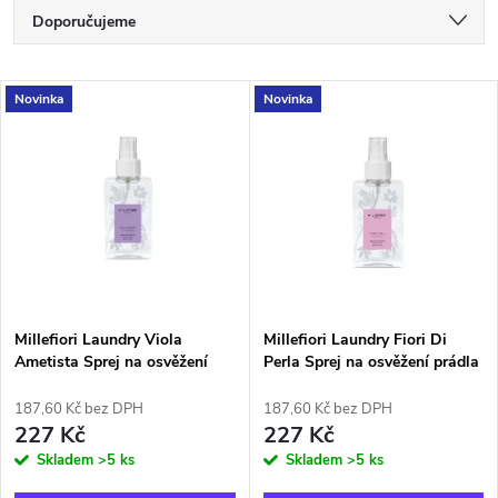
Ř
Doporučujeme
a
Nejlevnější
V
Novinka
Novinka
Nejdražší
z
ý
Nejprodávanější
e
p
Abecedně
n
i
í
s
p
Millefiori Laundry Viola
Millefiori Laundry Fiori Di
Ametista Sprej na osvěžení
Perla Sprej na osvěžení prádla
p
prádla 100ml
100ml
r
187,60 Kč bez DPH
187,60 Kč bez DPH
r
227 Kč
227 Kč
o
Skladem
>5 ks
Skladem
>5 ks
o