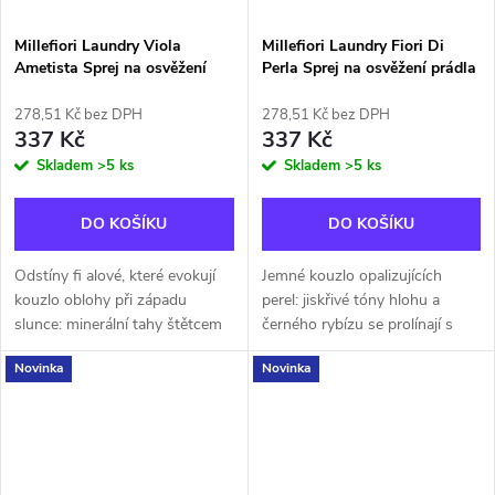
Millefiori Laundry Viola
Millefiori Laundry Fiori Di
Ametista Sprej na osvěžení
Perla Sprej na osvěžení prádla
prádla 200ml
200ml
278,51 Kč bez DPH
278,51 Kč bez DPH
337 Kč
337 Kč
Skladem
>5 ks
Skladem
>5 ks
DO KOŠÍKU
DO KOŠÍKU
Odstíny fi alové, které evokují
Jemné kouzlo opalizujících
kouzlo oblohy při západu
perel: jiskřivé tóny hlohu a
slunce: minerální tahy štětcem
černého rybízu se prolínají s
inspirované bergamotem
kyticí jasmínu, damašské růže a
Novinka
Novinka
přecházejí do bělosti fi alky,
fi alky, zatímco jemné akcenty
kosatce a levandule, aby se...
inspirované vanilkovými...