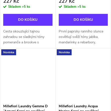
227 Kč
227 Kč
Skladem
>5 ks
Skladem
>5 ks
DO KOŠÍKU
DO KOŠÍKU
Cesta okouzlující tajnou
První paprsky ranního slunce
zahradou se sladkými tóny
osvětlují svěží tóny jablka,
pomeranče a broskve s
mandarinky a rebarbory,
překvapivými květinovými
zahalené do intenzity bílých
Novinka
Novinka
nuancemi. Svěží zelené tóny
květů a levandule, zatímco v
umocněné pačuli a skotskou
základu vůně se rozvine
borovicí vás příjemně...
hřejivé...
Millefiori Laundry Gemme D
Millefiori Laundry Acqua