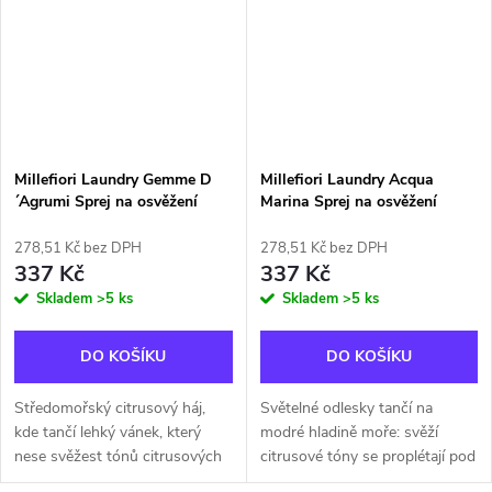
Millefiori Laundry Gemme D
Millefiori Laundry Acqua
´Agrumi Sprej na osvěžení
Marina Sprej na osvěžení
prádla 200ml
prádla 200ml
278,51 Kč bez DPH
278,51 Kč bez DPH
337 Kč
337 Kč
Skladem
>5 ks
Skladem
>5 ks
DO KOŠÍKU
DO KOŠÍKU
Středomořský citrusový háj,
Světelné odlesky tančí na
kde tančí lehký vánek, který
modré hladině moře: svěží
nese svěžest tónů citrusových
citrusové tóny se proplétají pod
plodů inspirovaných citronem a
hřejivým pohlazením slunce,