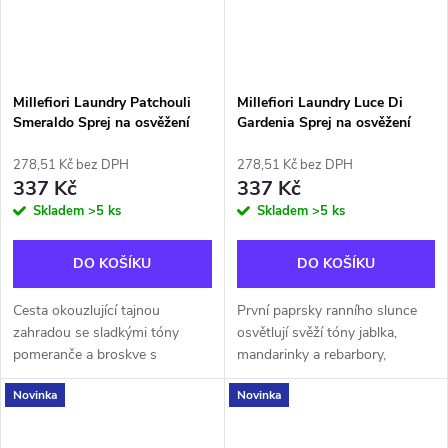
Millefiori Laundry Patchouli
Millefiori Laundry Luce Di
Smeraldo Sprej na osvěžení
Gardenia Sprej na osvěžení
prádla 200ml
prádla 200ml
278,51 Kč bez DPH
278,51 Kč bez DPH
337 Kč
337 Kč
Skladem
>5 ks
Skladem
>5 ks
DO KOŠÍKU
DO KOŠÍKU
Cesta okouzlující tajnou
První paprsky ranního slunce
zahradou se sladkými tóny
osvětlují svěží tóny jablka,
pomeranče a broskve s
mandarinky a rebarbory,
překvapivými květinovými
zahalené do intenzity bílých
Novinka
Novinka
nuancemi. Svěží zelené tóny
květů a levandule, zatímco v
umocněné pačuli a skotskou
základu vůně se rozvine
borovicí vás příjemně...
hřejivé...