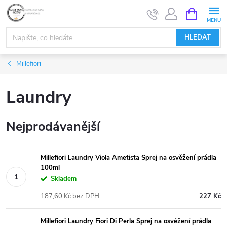
Přejít
NÁKUPNÍ
KOŠÍK
na
obsah
HLEDAT
Millefiori
Laundry
Nejprodávanější
Millefiori Laundry Viola Ametista Sprej na osvěžení prádla
100ml
Skladem
187,60 Kč bez DPH
227 Kč
Millefiori Laundry Fiori Di Perla Sprej na osvěžení prádla