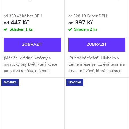
od 369,42 Kč bez DPH
od 328,10 Kč bez DPH
447 Kč
397 Kč
od
od
Skladem
1 ks
Skladem
2 ks
ZOBRAZIT
ZOBRAZIT
(Měsíční květina) Vzácný a
(Přízračná třešeň) Hluboko v
mystický bílý květ, který kvete
Černém lese se rozlévá temná a
pouze za úplňku, má moc
skvostná vůně, která naplňuje
omámit každého, kdo si přivoní
vzduch sladkostí. S vůní tmavé
Novinka
Novinka
k jeho zářivým okvětním
třešně, ambrového dřeva,
lístkům. Propadněte kouzlu
kašmíru a kouřové vanilky...
svůdné vůně...