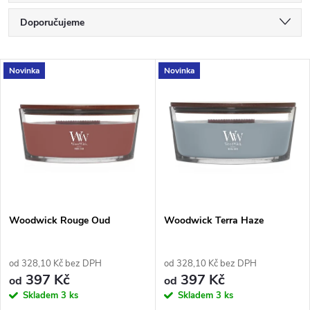
Ř
Doporučujeme
a
Nejlevnější
V
Novinka
Novinka
Nejdražší
z
ý
Nejprodávanější
e
p
Abecedně
n
i
í
s
p
Woodwick Rouge Oud
Woodwick Terra Haze
p
r
od 328,10 Kč bez DPH
od 328,10 Kč bez DPH
r
397 Kč
397 Kč
od
od
o
Skladem
3 ks
Skladem
3 ks