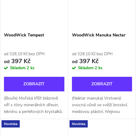
WoodWick Tempest
WoodWick Manuka Nectar
od 328,10 Kč bez DPH
od 328,10 Kč bez DPH
397 Kč
397 Kč
od
od
Skladem
2 ks
Skladem
2 ks
ZOBRAZIT
ZOBRAZIT
(Bouře) Mořská tříšť bláznivě
(Nektar manuka) Vrstvená
víří s tóny minerálních dřevin,
ovocná vůně se svěží broskví,
leknínu a perleťových krystalků.
medovou pláství, hřejivou
vanilkou a jemnými květinovými
Novinka
Novinka
tóny.