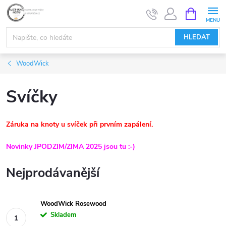
Přejít
NÁKUPNÍ
KOŠÍK
na
obsah
HLEDAT
WoodWick
Svíčky
Záruka na knoty u svíček při prvním zapálení.
Novinky JPODZIM/ZIMA 2025 jsou tu :-)
Nejprodávanější
WoodWick Rosewood
Skladem