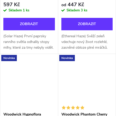
597 Kč
447 Kč
od
Skladem
1 ks
Skladem
3 ks
ZOBRAZIT
ZOBRAZIT
(Solar Haze) První paprsky
(Ethereal Haze) Svěží zeleň
ranního světla odhalily stopy
vdechuje nový život rozlehlé,
mlhy, které za tmy nebyly vidět.
zasněné obloze plné mráčků.
Vůně šumivých citrusů,
Vůně jemného fenyklu,
Novinka
Novinka
grapefruitové dužiny a liči
šťavnatých citrusů a cukrového
nektaru se vznášejí ke slunci a
hrášku se snoubí v závoji
v...
zelené...
Woodwick Hypnoflora
Woodwick Phantom Cherry