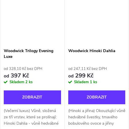
Woodwick Trilogy Evening
Woodwick Hinoki Dahlia
Luxe
od 328,10 Kč bez DPH
od 247,11 Kč bez DPH
397 Kč
299 Kč
od
od
Skladem
2 ks
Skladem
1 ks
ZOBRAZIT
ZOBRAZIT
(Večerní luxus) Vůně, složená
(Hinoki a jiřina) Okouzlující vůně
ze tří vrstev, které se prolínají:
hedvábné švestky, tmavého
Hinoki Dahlia - vůně hedvábné
bobulového ovoce a jiřiny