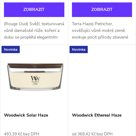
o
d
ZOBRAZIT
ZOBRAZIT
d
u
(Rouge Oud) Svěží, texturovaná
Terra Haze) Petrichor,
u
vůně damašské růže, koření a
osvěžující vůně mokré země,
k
dubu se proplétá elegantním
evokuje pocit přírody zbavené
k
gobelínem temných
molekul. Tóny aldehydů,
Novinka
Novinka
květinových intrik.
cedrového dřeva a mechu
t
stoupají k nebi a tančí zpět do
t
atmosféry jako...
ů
ů
Woodwick Solar Haze
Woodwick Ethereal Haze
493,39 Kč bez DPH
od 369,42 Kč bez DPH