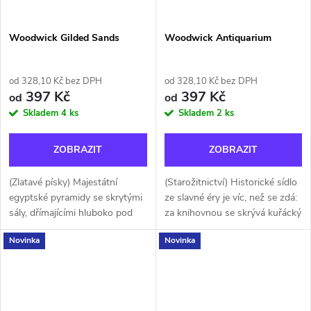
Woodwick Gilded Sands
Woodwick Antiquarium
od 328,10 Kč bez DPH
od 328,10 Kč bez DPH
397 Kč
397 Kč
od
od
Skladem
4 ks
Skladem
2 ks
ZOBRAZIT
ZOBRAZIT
(Zlatavé písky) Majestátní
(Starožitnictví) Historické sídlo
egyptské pyramidy se skrytými
ze slavné éry je víc, než se zdá:
sály, dřímajícími hluboko pod
za knihovnou se skrývá kuřácký
vrstvou horkého písku.
salon, kde se kdysi scházela
Novinka
Novinka
Vyprahlá krajina a nečekané
tajná společnost. Tóny bílého
poklady, které ukrývá, mají v
kardamonu,...
sobě...