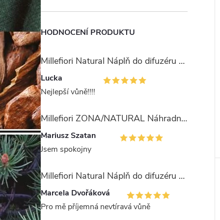
HODNOCENÍ PRODUKTU
Millefiori Natural Náplň do difuzéru 250ml/Ambra & Rosa
Lucka
Nejlepší vůně!!!!
Millefiori ZONA/NATURAL Náhradní stébla pro difuzér 100ml
Mariusz Szatan
Jsem spokojny
Millefiori Natural Náplň do difuzéru 250ml/Legni e Fiori ďArancio
Marcela Dvořáková
Pro mě příjemná nevtíravá vůně