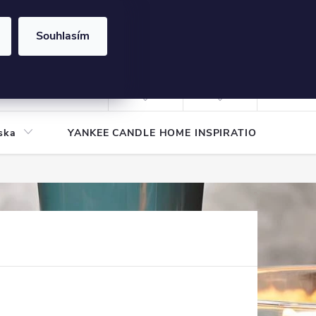
Souhlasím
NÁKUPNÍ
KOŠÍK
Prázdný košík
Přihlášení
ska
YANKEE CANDLE HOME INSPIRATION
Pod