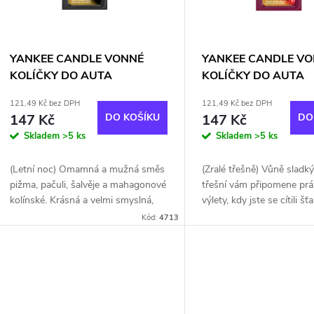
p
s
r
p
YANKEE CANDLE VONNÉ
YANKEE CANDLE V
o
KOLÍČKY DO AUTA
KOLÍČKY DO AUTA
r
FLAMELESS/Midsummers
FLAMELESS/Black Ch
121,49 Kč bez DPH
121,49 Kč bez DPH
d
Night
147 Kč
DO KOŠÍKU
147 Kč
DO
o
Skladem
>5 ks
Skladem
>5 ks
u
d
(Letní noc) Omamná a mužná směs
(Zralé třešně) Vůně sladk
k
pižma, pačuli, šalvěje a mahagonové
třešní vám připomene pr
u
kolínské. Krásná a velmi smyslná,
výlety, kdy jste se cítili šťa
t
přesto čistá kompozice pro muže.
a bezstarostní jako děti. 
Kód:
4713
k
Platinová vůně. Balení obsahuje 4
vůně. Balení obsahuje 4...
kolíčky.
ů
t
ů