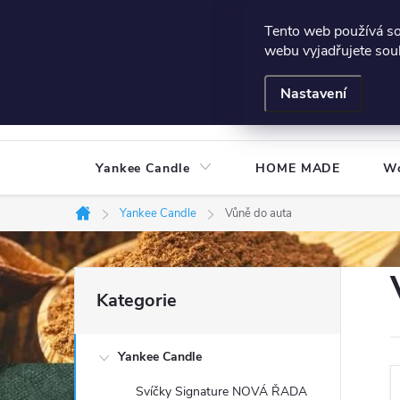
Přejít
Všeobecné podmínky
Hodnocení obchodu
Podmínky
Tento web používá s
na
webu vyjadřujete souh
obsah
Nastavení
Yankee Candle
HOME MADE
W
Yankee Candle
Vůně do auta
Domů
P
Přeskočit
Kategorie
kategorie
o
Yankee Candle
s
Svíčky Signature NOVÁ ŘADA