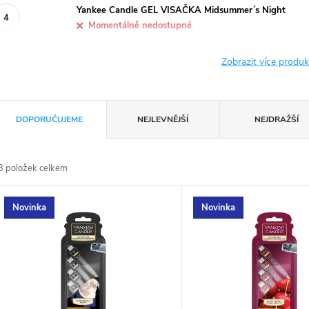
Yankee Candle GEL VISAČKA Midsummer´s Night
Momentálně nedostupné
Zobrazit více produ
Ř
DOPORUČUJEME
NEJLEVNĚJŠÍ
NEJDRAŽŠÍ
a
3
položek celkem
z
V
Novinka
Novinka
e
ý
n
p