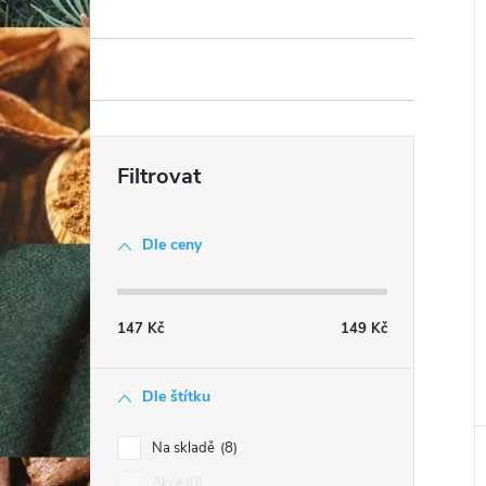
Dle ceny
147
Kč
149
Kč
Dle štítku
Na skladě
8
Akce
0