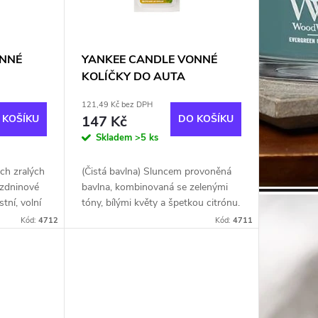
ONNÉ
YANKEE CANDLE VONNÉ
KOLÍČKY DO AUTA
erry
FLAMELESS/Clean Cotton
121,49 Kč bez DPH
 KOŠÍKU
147 Kč
DO KOŠÍKU
Skladem
>5 ks
ých zralých
(Čistá bavlna) Sluncem provoněná
ázdninové
bavlna, kombinovaná se zelenými
stní, volní
tóny, bílými květy a špetkou citrónu.
Platinová
Platinová vůně. Balení obsahuje 4
Kód:
4712
Kód:
4711
kolíčky.