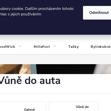
606124443
 e-shopu
Podmínky ochrany osobních údajů
oubory cookie. Dalším procházením tohoto
Odmítnout
las s jejich používáním.
HLEDAT
oodWick
Millefiori
Tašky
Bylinkokrá
Vůně do auta
Vůně do
Gelové