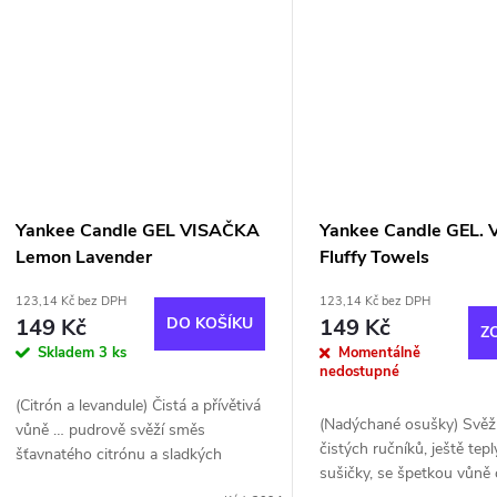
Yankee Candle GEL VISAČKA
Yankee Candle GEL. 
Lemon Lavender
Fluffy Towels
123,14 Kč bez DPH
123,14 Kč bez DPH
149 Kč
DO KOŠÍKU
149 Kč
Z
Skladem
3 ks
Momentálně
nedostupné
(Citrón a levandule) Čistá a přívětivá
(Nadýchané osušky) Svěž
vůně … pudrově svěží směs
čistých ručníků, ještě tep
šťavnatého citrónu a sladkých
sušičky, se špetkou vůně 
levandulových květů.