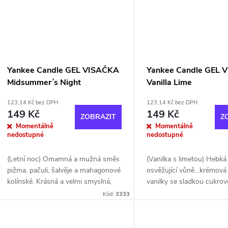
Yankee Candle GEL VISAČKA
Yankee Candle GEL 
Midsummer´s Night
Vanilla Lime
123,14 Kč bez DPH
123,14 Kč bez DPH
149 Kč
149 Kč
ZOBRAZIT
Z
Momentálně
Momentálně
nedostupné
nedostupné
(Letní noc) Omamná a mužná směs
(Vanilka s limetou) Hebká
pižma, pačuli, šalvěje a mahagonové
osvěžující vůně…krémová
kolínské. Krásná a velmi smyslná,
vanilky se sladkou cukrov
přesto čistá kompozice pro muže.
a kapkou limetkové šťávy
Kód:
3333
Platinová vůně.