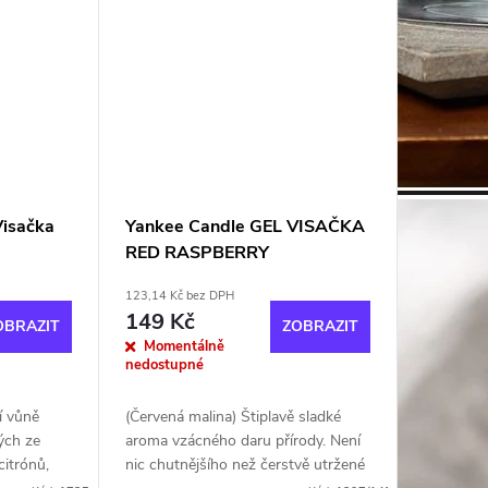
Visačka
Yankee Candle GEL VISAČKA
RED RASPBERRY
123,14 Kč bez DPH
149 Kč
OBRAZIT
ZOBRAZIT
Momentálně
nedostupné
í vůně
(Červená malina) Štiplavě sladké
lých ze
aroma vzácného daru přírody. Není
citrónů,
nic chutnějšího než čerstvě utržené