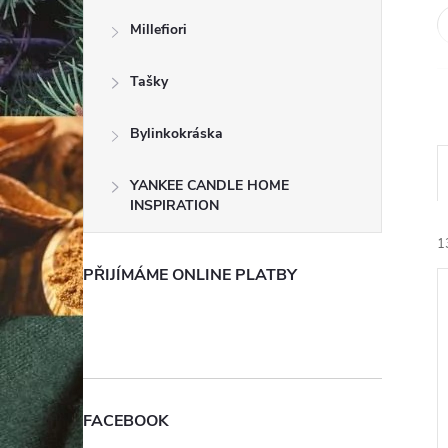
e
Millefiori
l
Tašky
Bylinkokráska
YANKEE CANDLE HOME
INSPIRATION
1
PŘIJÍMÁME ONLINE PLATBY
í
FACEBOOK
i