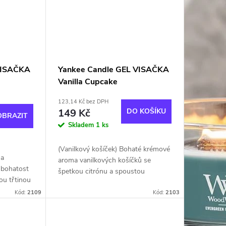
VISAČKA
Yankee Candle GEL VISAČKA
Vanilla Cupcake
123,14 Kč bez DPH
149 Kč
DO KOŠÍKU
OBRAZIT
Skladem
1 ks
(Vanilkový košíček) Bohaté krémové
 a
aroma vanilkových košíčků se
 bohatost
špetkou citrónu a spoustou
ou třtinou
máslové pěny. S čistými přírodními
.
Kód:
2109
výtažky. Zakousněte se do
Kód:
2103
našlehané lahůdky!