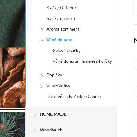
t
Svíčky Outdoor
r
Svíčky na křest
Aroma sortiment
a
Vůně do auta
n
Gelové visačky
Vůně do auta Flameless kolíčky
n
Doplňky
í
Vosky,Votivy
p
Dárkové sady Yankee Candle
a
HOME MADE
n
WoodWick