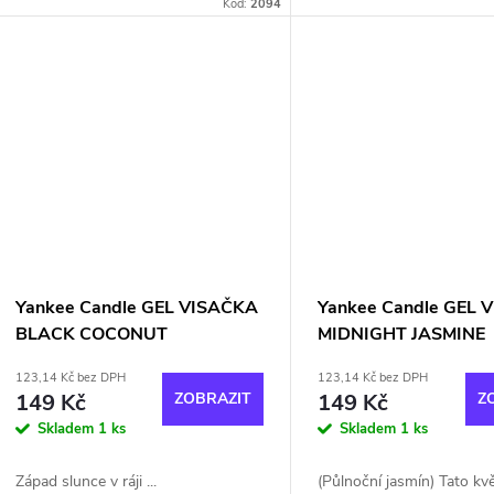
jablíček, levandule a lilií. 
Kód:
2094
dokonalé čistoty, lehká k
kompozice.
Yankee Candle GEL VISAČKA
Yankee Candle GEL 
BLACK COCONUT
MIDNIGHT JASMINE
123,14 Kč bez DPH
123,14 Kč bez DPH
149 Kč
ZOBRAZIT
149 Kč
Z
Skladem
1 ks
Skladem
1 ks
Západ slunce v ráji ...
(Půlnoční jasmín) Tato kvě