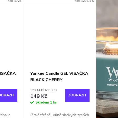
Vůně
maliny.
Kód:
1725
Kód:
1297/1 K
rémová
VISAČKA
Yankee Candle GEL VISAČKA
BLACK CHERRY
123,14 Kč bez DPH
OBRAZIT
149 Kč
ZOBRAZIT
Skladem
1 ks
tina je
(Zralé třešně) Vůně sladkých zralých