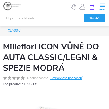
Přejít
NÁKUPNÍ
KOŠÍK
na
obsah
HLEDAT
CLASSIC
Millefiori ICON VŮNĚ DO
AUTA CLASSIC/LEGNI &
SPEZIE MODRÁ
Neohodnoceno
Podrobnosti hodnocení
Kód produktu:
1090/1KS