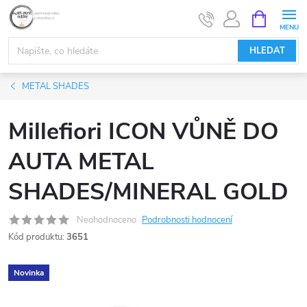
Přejít
NÁKUPNÍ
KOŠÍK
na
obsah
HLEDAT
METAL SHADES
Millefiori ICON VŮNĚ DO
AUTA METAL
SHADES/MINERAL GOLD
Neohodnoceno
Podrobnosti hodnocení
Kód produktu:
3651
Novinka