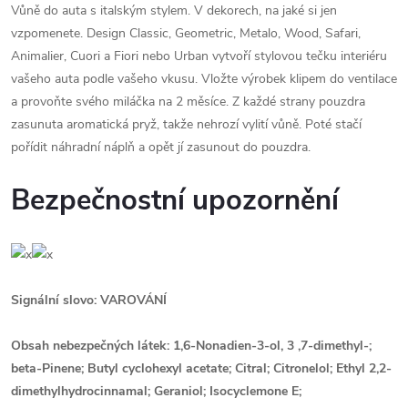
Vůně do auta s italským stylem. V dekorech, na jaké si jen
vzpomenete. Design Classic, Geometric, Metalo, Wood, Safari,
Animalier, Cuori a Fiori nebo Urban vytvoří stylovou tečku interiéru
vašeho auta podle vašeho vkusu. Vložte výrobek klipem do ventilace
a provoňte svého miláčka na 2 měsíce. Z každé strany pouzdra
zasunuta aromatická pryž, takže nehrozí vylití vůně. Poté stačí
pořídit náhradní náplň a opět jí zasunout do pouzdra.
Bezpečnostní upozornění
Signální slovo: VAROVÁNÍ
Obsah nebezpečných látek: 1,6-Nonadien-3-ol, 3 ,7-dimethyl-;
beta-Pinene; Butyl cyclohexyl acetate; Citral; Citronelol; Ethyl 2,2-
dimethylhydrocinnamal; Geraniol; Isocyclemone E;