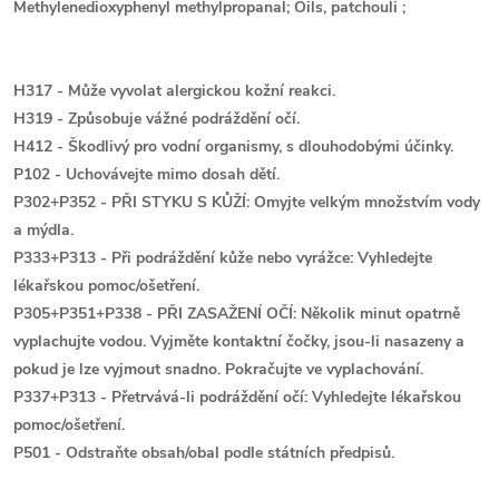
Methylenedioxyphenyl methylpropanal; Oils, patchouli ;
H317 - Může vyvolat alergickou kožní reakci.
H319 - Způsobuje vážné podráždění očí.
H412 - Škodlivý pro vodní organismy, s dlouhodobými účinky.
P102 - Uchovávejte mimo dosah dětí.
P302+P352 - PŘI STYKU S KŮŽÍ: Omyjte velkým množstvím vody
a mýdla.
P333+P313 - Při podráždění kůže nebo vyrážce: Vyhledejte
lékařskou pomoc/ošetření.
P305+P351+P338 - PŘI ZASAŽENÍ OČÍ: Několik minut opatrně
vyplachujte vodou. Vyjměte kontaktní čočky, jsou-li nasazeny a
pokud je lze vyjmout snadno. Pokračujte ve vyplachování.
P337+P313 - Přetrvává-li podráždění očí: Vyhledejte lékařskou
pomoc/ošetření.
P501 - Odstraňte obsah/obal podle státních předpisů.