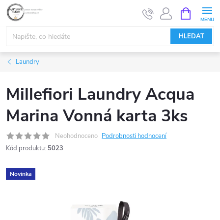
Přejít
NÁKUPNÍ
KOŠÍK
na
obsah
HLEDAT
Laundry
Millefiori Laundry Acqua
Marina Vonná karta 3ks
Neohodnoceno
Podrobnosti hodnocení
Kód produktu:
5023
Novinka