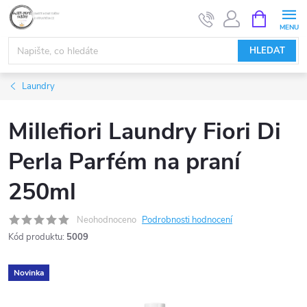
Přejít
NÁKUPNÍ
KOŠÍK
na
obsah
HLEDAT
Laundry
Millefiori Laundry Fiori Di
Perla Parfém na praní
250ml
Neohodnoceno
Podrobnosti hodnocení
Kód produktu:
5009
Novinka