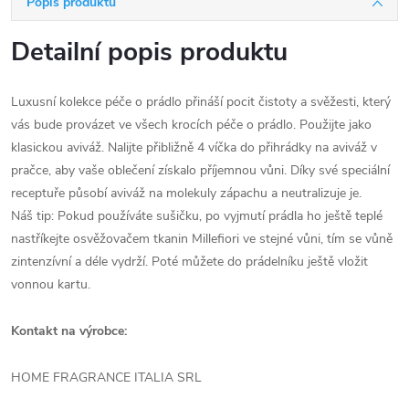
Popis produktu
Detailní popis produktu
Luxusní kolekce péče o prádlo přináší pocit čistoty a svěžesti, který
vás bude provázet ve všech krocích péče o prádlo. Použijte jako
klasickou aviváž. Nalijte přibližně 4 víčka do přihrádky na aviváž v
pračce, aby vaše oblečení získalo příjemnou vůni. Díky své speciální
receptuře působí aviváž na molekuly zápachu a neutralizuje je.
Náš tip: Pokud používáte sušičku, po vyjmutí prádla ho ještě teplé
nastříkejte osvěžovačem tkanin Millefiori ve stejné vůni, tím se vůně
zintenzívní a déle vydrží. Poté můžete do prádelníku ještě vložit
vonnou kartu.
Kontakt na výrobce:
HOME FRAGRANCE ITALIA SRL