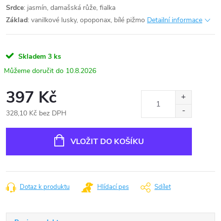
Srdce
: jasmín, damašská růže, fialka
Základ
: vanilkové lusky, opoponax, bílé pižmo
Detailní informace
Skladem
3 ks
10.8.2026
397 Kč
328,10 Kč bez DPH
Měrná
cena:
VLOŽIT DO KOŠÍKU
Dotaz k produktu
Hlídací pes
Sdílet