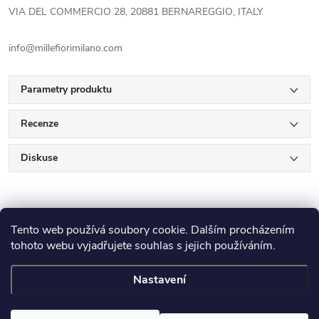
VIA DEL COMMERCIO 28, 20881 BERNAREGGIO, ITALY
info@millefiorimilano.com
Parametry produktu
Recenze
Diskuse
Tento web používá soubory cookie. Dalším procházením
tohoto webu vyjadřujete souhlas s jejich používáním.
Z
Nastavení
Copyright 2026
E-Výplatička.cz
. Všechna práva vyhrazena.
Upravit
nastavení cookies