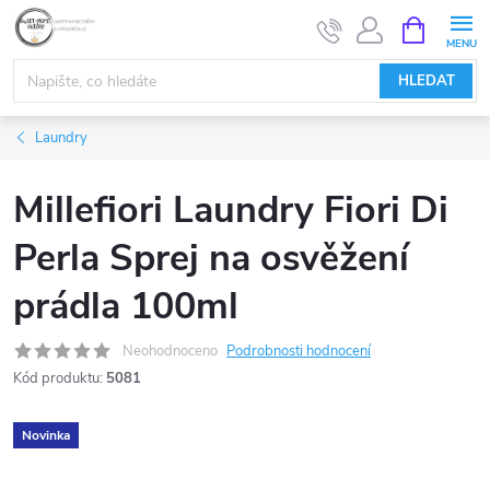
Přejít
NÁKUPNÍ
KOŠÍK
na
obsah
HLEDAT
Laundry
Millefiori Laundry Fiori Di
Perla Sprej na osvěžení
prádla 100ml
Neohodnoceno
Podrobnosti hodnocení
Kód produktu:
5081
Novinka