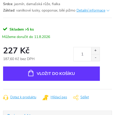
Srdce
: jasmín, damašská růže, fialka
Základ
: vanilkové lusky, opoponax, bílé pižmo
Detailní informace
Skladem
>5 ks
11.8.2026
227 Kč
187,60 Kč bez DPH
Měrná
cena:
VLOŽIT DO KOŠÍKU
Dotaz k produktu
Hlídací pes
Sdílet