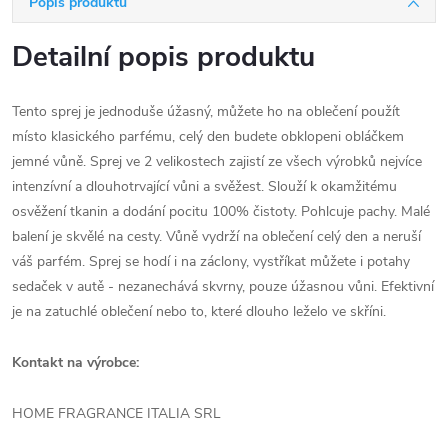
Popis produktu
Detailní popis produktu
Tento sprej je jednoduše úžasný, můžete ho na oblečení použít
místo klasického parfému, celý den budete obklopeni obláčkem
jemné vůně. Sprej ve 2 velikostech zajistí ze všech výrobků nejvíce
intenzívní a dlouhotrvající vůni a svěžest. Slouží k okamžitému
osvěžení tkanin a dodání pocitu 100% čistoty. Pohlcuje pachy. Malé
balení je skvělé na cesty. Vůně vydrží na oblečení celý den a neruší
váš parfém. Sprej se hodí i na záclony, vystříkat můžete i potahy
sedaček v autě - nezanechává skvrny, pouze úžasnou vůni. Efektivní
je na zatuchlé oblečení nebo to, které dlouho leželo ve skříni.
Kontakt na výrobce:
HOME FRAGRANCE ITALIA SRL