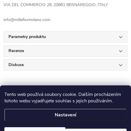
VIA DEL COMMERCIO 28, 20881 BERNAREGGIO, ITALY
info@millefiorimilano.com
Parametry produktu
Recenze
Diskuse
Tento web používá soubory cookie. Dalším procházením
tohoto webu vyjadřujete souhlas s jejich používáním.
Z
Nastavení
Copyright 2026
E-Výplatička.cz
. Všechna práva vyhrazena.
Upravit
nastavení cookies