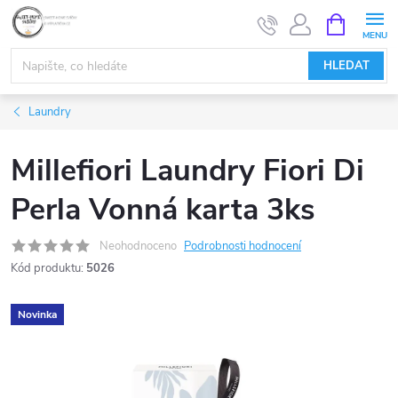
Přejít
NÁKUPNÍ
KOŠÍK
na
obsah
HLEDAT
Laundry
Millefiori Laundry Fiori Di
Perla Vonná karta 3ks
Neohodnoceno
Podrobnosti hodnocení
Kód produktu:
5026
Novinka