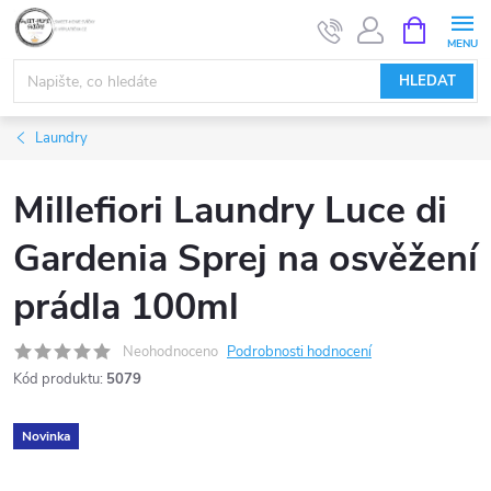
Přejít
NÁKUPNÍ
KOŠÍK
na
obsah
HLEDAT
Laundry
Millefiori Laundry Luce di
Gardenia Sprej na osvěžení
prádla 100ml
Neohodnoceno
Podrobnosti hodnocení
Kód produktu:
5079
Novinka