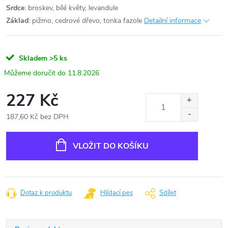
Srdce
: broskev, bílé květy, levandule
Základ
: pižmo, cedrové dřevo, tonka fazole
Detailní informace
Skladem
>5 ks
11.8.2026
227 Kč
187,60 Kč bez DPH
Měrná
cena:
VLOŽIT DO KOŠÍKU
Dotaz k produktu
Hlídací pes
Sdílet