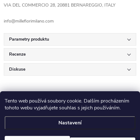
VIA DEL COMMERCIO 28, 20881 BERNAREGGIO, ITALY
info@millefiorimilano.com
Parametry produktu
Recenze
Diskuse
Tento web používá soubory cookie. Dalším procházením
tohoto webu vyjadřujete souhlas s jejich používáním.
Z
Nastavení
Copyright 2026
E-Výplatička.cz
. Všechna práva vyhrazena.
Upravit
nastavení cookies