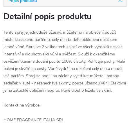
Popis produktu
Detailní popis produktu
Tento sprej je jednoduše úžasný, můžete ho na oblečení použít
místo klasického parfému, celý den budete obklopeni obláčkem
jemné vůně. Sprej ve 2 velikostech zajistí ze všech výrobků nejvíce
intenzívní a dlouhotrvající vůni a svěžest. Slouží k okamžitému
osvěžení tkanin a dodání pocitu 100% čistoty. Pohlcuje pachy. Malé
balení je skvělé na cesty. Vůně vydrží na oblečení celý den a neruší
váš parfém. Sprej se hodí i na záclony, vystříkat můžete i potahy
sedaček v autě - nezanechává skvrny, pouze úžasnou vůni. Efektivní
je na zatuchlé oblečení nebo to, které dlouho leželo ve skříni.
Kontakt na výrobce:
HOME FRAGRANCE ITALIA SRL