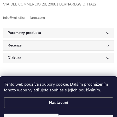
VIA DEL COMMERCIO 28, 20881 BERNAREGGIO, ITALY
info@millefiorimilano.com
Parametry produktu
Recenze
Diskuse
Tento web používá soubory cookie. Dalším procházením
tohoto webu vyjadřujete souhlas s jejich používáním.
Z
Nastavení
Copyright 2026
E-Výplatička.cz
. Všechna práva vyhrazena.
Upravit
nastavení cookies