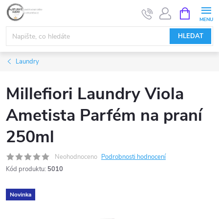
Přejít
NÁKUPNÍ
KOŠÍK
na
obsah
HLEDAT
Laundry
Millefiori Laundry Viola
Ametista Parfém na praní
250ml
Neohodnoceno
Podrobnosti hodnocení
Kód produktu:
5010
Novinka