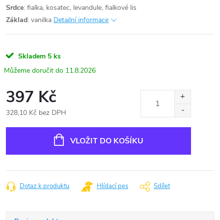
Srdce
: fialka, kosatec, levandule, fialkové lis
Základ
: vanilka
Detailní informace
Skladem
5 ks
11.8.2026
397 Kč
328,10 Kč bez DPH
Měrná
cena:
VLOŽIT DO KOŠÍKU
Dotaz k produktu
Hlídací pes
Sdílet