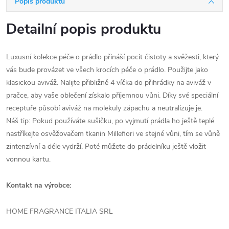
Popis produktu
Detailní popis produktu
Luxusní kolekce péče o prádlo přináší pocit čistoty a svěžesti, který
vás bude provázet ve všech krocích péče o prádlo. Použijte jako
klasickou aviváž. Nalijte přibližně 4 víčka do přihrádky na aviváž v
pračce, aby vaše oblečení získalo příjemnou vůni. Díky své speciální
receptuře působí aviváž na molekuly zápachu a neutralizuje je.
Náš tip: Pokud používáte sušičku, po vyjmutí prádla ho ještě teplé
nastříkejte osvěžovačem tkanin Millefiori ve stejné vůni, tím se vůně
zintenzívní a déle vydrží. Poté můžete do prádelníku ještě vložit
vonnou kartu.
Kontakt na výrobce:
HOME FRAGRANCE ITALIA SRL