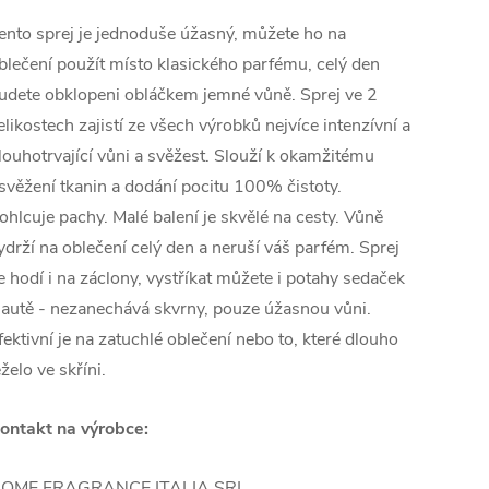
ento sprej je jednoduše úžasný, můžete ho na
blečení použít místo klasického parfému, celý den
udete obklopeni obláčkem jemné vůně. Sprej ve 2
elikostech zajistí ze všech výrobků nejvíce intenzívní a
louhotrvající vůni a svěžest. Slouží k okamžitému
svěžení tkanin a dodání pocitu 100% čistoty.
ohlcuje pachy. Malé balení je skvělé na cesty. Vůně
ydrží na oblečení celý den a neruší váš parfém. Sprej
e hodí i na záclony, vystříkat můžete i potahy sedaček
 autě - nezanechává skvrny, pouze úžasnou vůni.
fektivní je na zatuchlé oblečení nebo to, které dlouho
eželo ve skříni.
ontakt na výrobce:
OME FRAGRANCE ITALIA SRL