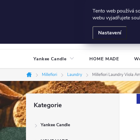
Přejít
Všeobecné podmínky
Hodnocení obchodu
Podmínky
Tento web používá s
na
webu vyjadřujete souh
obsah
Nastavení
Yankee Candle
HOME MADE
W
Millefiori
Laundry
Millefiori Laundry Viola A
Domů
P
Přeskočit
Kategorie
kategorie
o
Yankee Candle
s