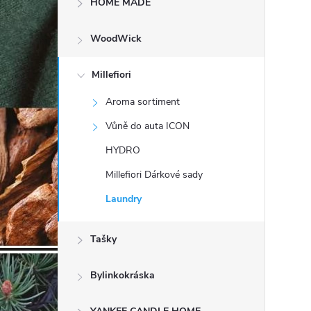
HOME MADE
t
WoodWick
r
a
Millefiori
Aroma sortiment
n
Vůně do auta ICON
n
HYDRO
Millefiori Dárkové sady
í
Laundry
p
Tašky
a
Bylinkokráska
n