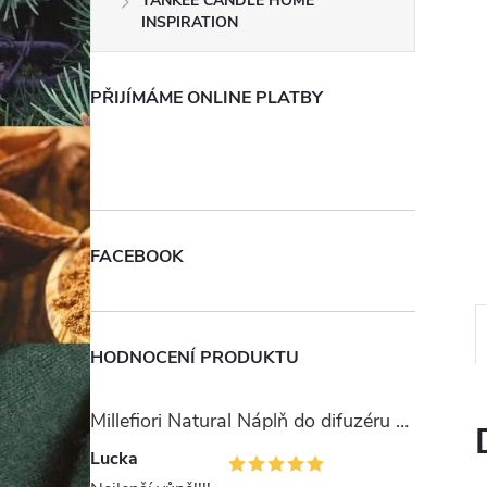
YANKEE CANDLE HOME
e
INSPIRATION
l
PŘIJÍMÁME ONLINE PLATBY
FACEBOOK
HODNOCENÍ PRODUKTU
Millefiori Natural Náplň do difuzéru 250ml/Ambra & Rosa
Lucka