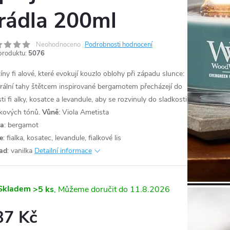
rádla 200ml
Neohodnoceno
Podrobnosti hodnocení
produktu:
5076
íny fi alové, které evokují kouzlo oblohy při západu slunce:
rální tahy štětcem inspirované bergamotem přecházejí do
ti fi alky, kosatce a levandule, aby se rozvinuly do sladkosti
lkových tónů.
Vůně
: Viola Ametista
va
: bergamot
e
: fialka, kosatec, levandule, fialkové lis
ad
: vanilka
Detailní informace
Skladem
>5 ks
11.8.2026
37 Kč