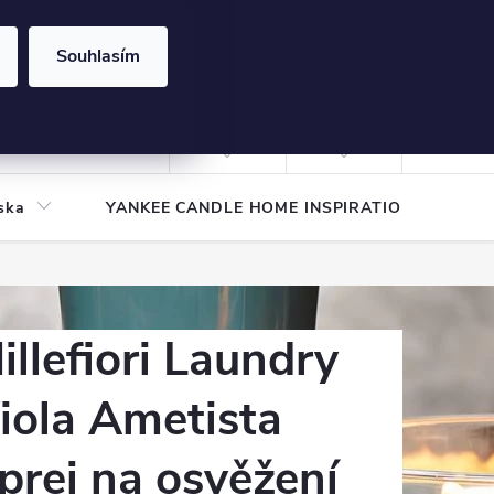
Souhlasím
NÁKUPNÍ
KOŠÍK
Prázdný košík
Přihlášení
ska
YANKEE CANDLE HOME INSPIRATION
Pod
illefiori Laundry
iola Ametista
prej na osvěžení