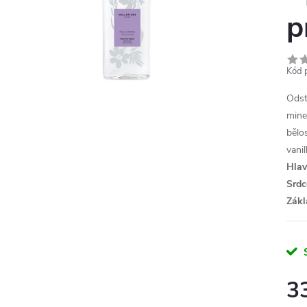
p
Kód 
Odst
mine
bělos
vani
Hla
Srdc
Zákl
3