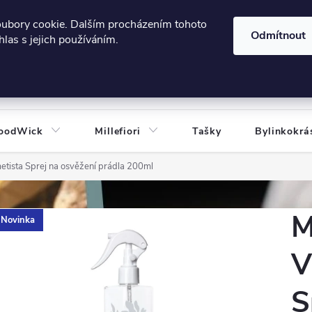
606124443
 e-shopu
Podmínky ochrany osobních údajů
oubory cookie. Dalším procházením tohoto
Odmítnout
las s jejich používáním.
HLEDAT
oodWick
Millefiori
Tašky
Bylinkokrá
metista Sprej na osvěžení prádla 200ml
M
Novinka
V
S