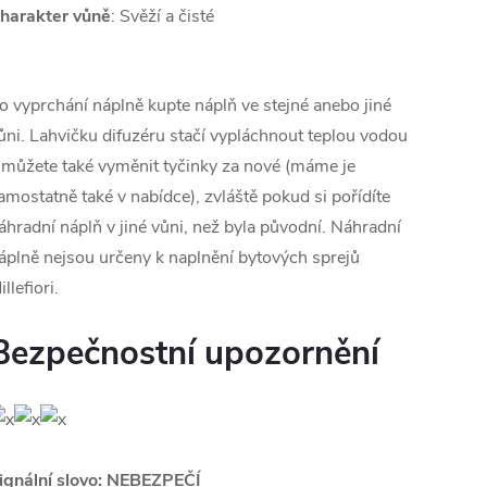
harakter vůně
: Svěží a čisté
o vyprchání náplně kupte náplň ve stejné anebo jiné
ůni. Lahvičku difuzéru stačí vypláchnout teplou vodou
 můžete také vyměnit tyčinky za nové (máme je
amostatně také v nabídce), zvláště pokud si pořídíte
áhradní náplň v jiné vůni, než byla původní. Náhradní
áplně nejsou určeny k naplnění bytových sprejů
illefiori.
Bezpečnostní upozornění
ignální slovo: NEBEZPEČÍ