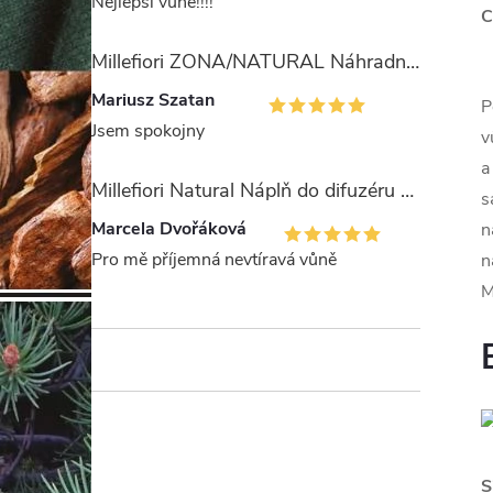
Nejlepší vůně!!!!
C
Millefiori ZONA/NATURAL Náhradní stébla pro difuzér 100ml
Mariusz Szatan
P
Jsem spokojny
v
a
Millefiori Natural Náplň do difuzéru 250ml/Legni e Fiori ďArancio
s
Marcela Dvořáková
n
Pro mě příjemná nevtíravá vůně
n
M
S