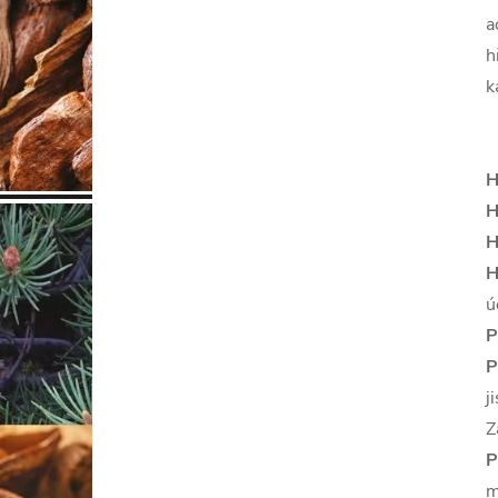
a
h
k
H
H
H
H
ú
P
P
j
Z
P
m