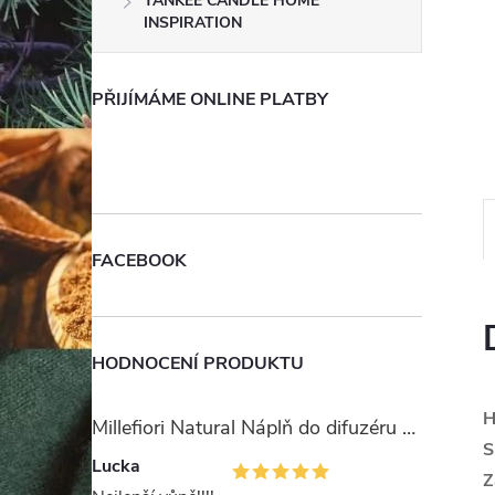
YANKEE CANDLE HOME
e
INSPIRATION
l
PŘIJÍMÁME ONLINE PLATBY
FACEBOOK
HODNOCENÍ PRODUKTU
H
Millefiori Natural Náplň do difuzéru 250ml/Ambra & Rosa
S
Lucka
Z