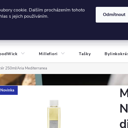
606124443
 e-shopu
Podmínky ochrany osobních údajů
oubory cookie. Dalším procházením tohoto
Odmítnout
las s jejich používáním.
HLEDAT
oodWick
Millefiori
Tašky
Bylinkokrá
uzér 250ml/Aria Mediterranea
M
Novinka
N
d