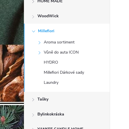
HOME MADE
t
WoodWick
r
a
Millefiori
Aroma sortiment
n
Vůně do auta ICON
n
HYDRO
Millefiori Dárkové sady
í
Laundry
p
Tašky
a
Bylinkokráska
n