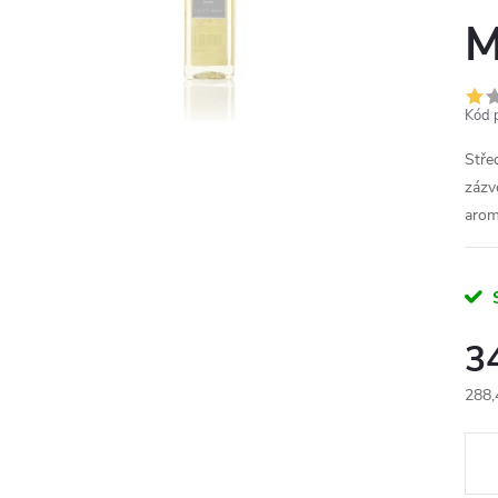
M
Kód 
Stře
zázv
arom
3
288,
Měr
cena