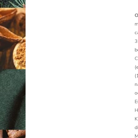
O
m
c
3
b
C
(
(
n
o
E
H
K
d
M