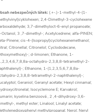
bsah nebezpečných látek:
(.+-.)-1-methyl-4-(1-
ethylvinyl)cyklohexen; 2,4-Dimethyl-3-cyclohexene
arboxaldehyde; 3,7-dimethyloct-6-enyl propanoate;
-Octanol, 3 ,7-dimethyl-; Acetylcedrene; alfa-PINEN;
eta-Pinene; cis-4-(Isopropyl)cyclohexanemethanol;
itral; Citronellal; Citronelol; Cyclododecane,
ethoxymethoxy)-; d-limonen; Ethanone, 1-
1,2,3,4,6,7,8,8a-octahydro-2,3,8,8-tetramethyl-2-
aphthalenyl)-; Ethanone, 1-(1,2,3,5,6,7,8,8a-
ctahydro-2,3,8,8-tetramethyl-2-naphthalenyl)-;
ucalyptol; Geraniol; Geranyl acetate; Hexyl cinnamal;
ydroxycitronelal; Isocyclemone E; Karvakrol;
umarin; kyselina benzoová , 2 ,4-dihydroxy-3,6-
imethyl-, methyl ester; Linalool; Linalyl acetate;
ethylenedioxyphenyl methylpropanal; Nerol; Neryl