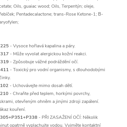
cetate; Oils, guaiac wood; Oils, Terpentýn; oleje,
řebíček; Pentadecalactone; trans-Rose Ketone-1; Β-
aryofylen;
225
- Vysoce hořlavá kapalina a páry.
317
- Může vyvolat alergickou kožní reakci.
319
- Způsobuje vážné podráždění očí.
411
- Toxický pro vodní organismy, s dlouhodobými
činky.
102
- Uchovávejte mimo dosah dětí.
210
- Chraňte před teplem, horkými povrchy,
iskrami, otevřeným ohněm a jinými zdroji zapálení.
ákaz kouření.
305+P351+P338
- PŘI ZASAŽENÍ OČÍ: Několik
inut opatrně vyplachujte vodou. Vyjměte kontaktní