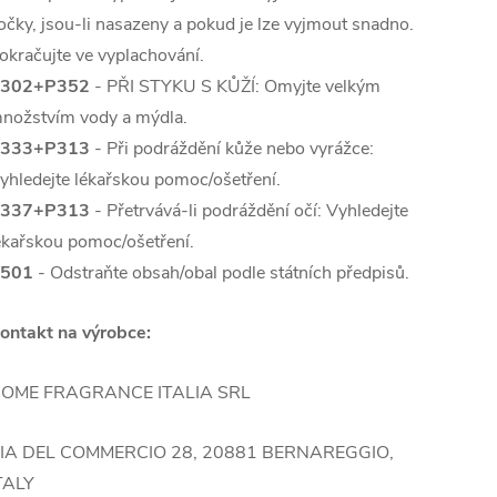
očky, jsou-li nasazeny a pokud je lze vyjmout snadno.
okračujte ve vyplachování.
302+P352
- PŘI STYKU S KŮŽÍ: Omyjte velkým
nožstvím vody a mýdla.
333+P313
- Při podráždění kůže nebo vyrážce:
yhledejte lékařskou pomoc/ošetření.
337+P313
- Přetrvává-li podráždění očí: Vyhledejte
ékařskou pomoc/ošetření.
501
- Odstraňte obsah/obal podle státních předpisů.
ontakt na výrobce:
OME FRAGRANCE ITALIA SRL
IA DEL COMMERCIO 28, 20881 BERNAREGGIO,
TALY