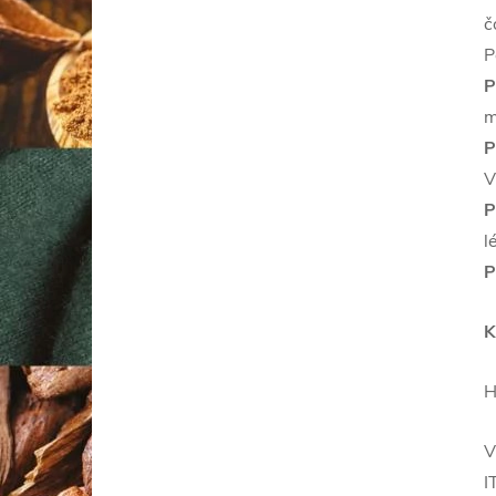
č
P
P
m
P
V
P
l
P
K
H
V
I