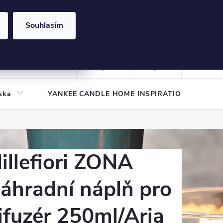
Souhlasím
NÁKUPNÍ
KOŠÍK
Prázdný košík
Přihlášení
ska
YANKEE CANDLE HOME INSPIRATION
Pod
illefiori ZONA
áhradní náplň pro
ifuzér 250ml/Aria