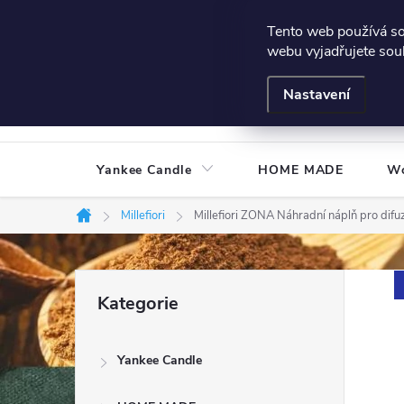
Přejít
Všeobecné podmínky
Hodnocení obchodu
Podmínky
Tento web používá s
na
webu vyjadřujete souh
obsah
Nastavení
Yankee Candle
HOME MADE
W
Millefiori
Millefiori ZONA Náhradní náplň pro dif
Domů
P
Přeskočit
Kategorie
kategorie
o
Yankee Candle
s