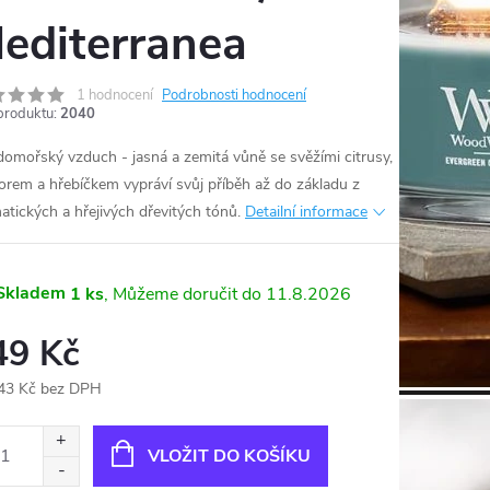
editerranea
1 hodnocení
Podrobnosti hodnocení
produktu:
2040
domořský vzduch - jasná a zemitá vůně se svěžími citrusy,
orem a hřebíčkem vypráví svůj příběh až do základu z
atických a hřejivých dřevitých tónů.
Detailní informace
Skladem
1 ks
11.8.2026
49 Kč
43 Kč bez DPH
ná
:
VLOŽIT DO KOŠÍKU