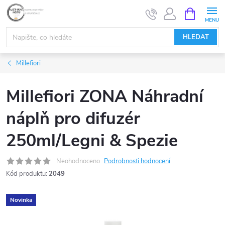
Přejít
NÁKUPNÍ
KOŠÍK
na
obsah
HLEDAT
Millefiori
Millefiori ZONA Náhradní
náplň pro difuzér
250ml/Legni & Spezie
Neohodnoceno
Podrobnosti hodnocení
Kód produktu:
2049
Novinka