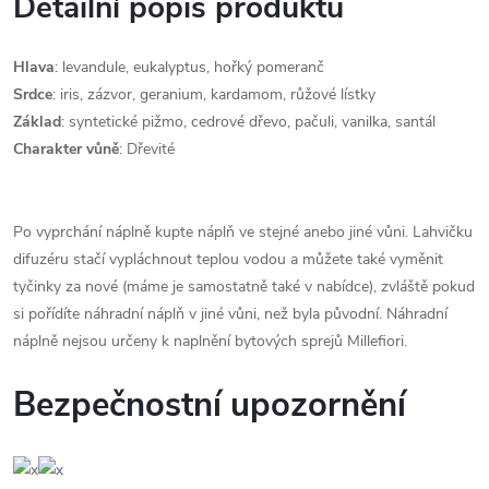
Detailní popis produktu
Hlava
:
levandule, eukalyptus, hořký pomeranč
Srdce
:
iris, zázvor, geranium, kardamom, růžové lístky
Základ
:
syntetické pižmo, cedrové dřevo, pačuli, vanilka, santál
Charakter
vůně
: Dřevité
Po vyprchání náplně kupte náplň ve stejné anebo jiné vůni. Lahvičku
difuzéru stačí vypláchnout teplou vodou a můžete také vyměnit
tyčinky za nové (máme je samostatně také v nabídce), zvláště pokud
si pořídíte náhradní náplň v jiné vůni, než byla původní. Náhradní
náplně nejsou určeny k naplnění bytových sprejů Millefiori.
Bezpečnostní upozornění