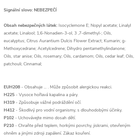
Signální slovo: NEBEZPEČÍ
Obsah nebezpečných látek:
Isocyclemone E; Nopyl acetate; Linalyl
acetate; Linalool; 1,6-Nonadien-3-ol, 3 ,7-dimethyl-; Oils,
eucalyptus; Citrus Aurantium Dulcis Flower Extract; Kumarin; g-
Methoxycedrane; Acetylcedrene; Dihydro pentamethylindanone;
Oils, star anise; Oils, rosemary; Oils, cardamom; Oils, cedar leaf; Oils,
patchouli; Cinnamal;
EUH208
- Obsahuje ... . Může způsobit alergickou reakci.
H225
- Vysoce hořlavá kapalina a páry.
H319
- Způsobuje vážné podráždění očí.
H412
- Škodlivý pro vodní organismy, s dlouhodobými účinky.
P102
- Uchovávejte mimo dosah dětí.
P210
- Chraňte před teplem, horkými povrchy, jiskrami, otevřeným
ohněm a jinými zdroji zapálení. Zákaz kouření.