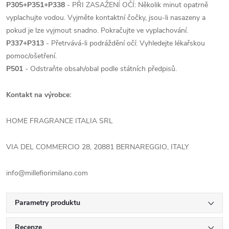
P305+P351+P338
- PŘI ZASAŽENÍ OČÍ: Několik minut opatrně
vyplachujte vodou. Vyjměte kontaktní čočky, jsou-li nasazeny a
pokud je lze vyjmout snadno. Pokračujte ve vyplachování.
P337+P313
- Přetrvává-li podráždění očí: Vyhledejte lékařskou
pomoc/ošetření.
P501
- Odstraňte obsah/obal podle státních předpisů.
Kontakt na výrobce:
HOME FRAGRANCE ITALIA SRL
VIA DEL COMMERCIO 28, 20881 BERNAREGGIO, ITALY
info@millefiorimilano.com
Parametry produktu
Recenze