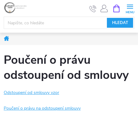
Přejít
NÁKUPNÍ
KOŠÍK
na
obsah
HLEDAT
Domů
Poučení o právu
odstoupení od smlouvy
Odstoupení od smlouvy vzor
Poučení o právu na odstoupení smlouvy