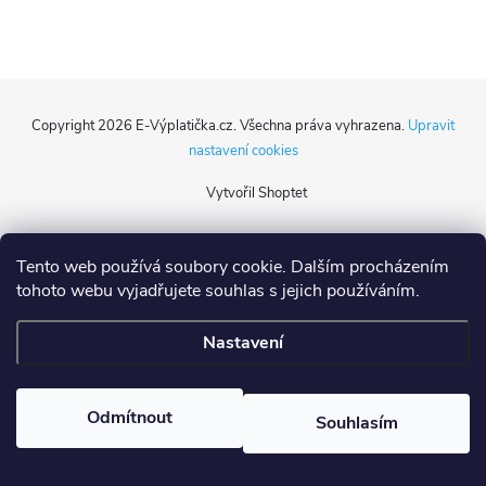
Z
Copyright 2026
E-Výplatička.cz
. Všechna práva vyhrazena.
Upravit
á
nastavení cookies
Vytvořil Shoptet
p
a
Tento web používá soubory cookie. Dalším procházením
tohoto webu vyjadřujete souhlas s jejich používáním.
t
Nastavení
í
Odmítnout
Souhlasím