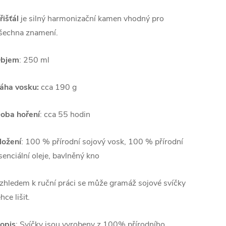
řišťál
je silný harmonizační kamen vhodný pro
šechna znamení.
bjem
: 250 ml
áha vosku:
cca 190 g
oba hoření
: cca 55 hodin
ložení
: 100 % přírodní sojový vosk, 100 % přírodní
senciální oleje, bavlněný kno
zhledem k ruční práci se může gramáž sojové svíčky
ehce lišit.
opis
: Svíčky jsou vyrobeny z 100% přírodního