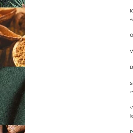
K
v
O
V
D
S
e
V
l
P