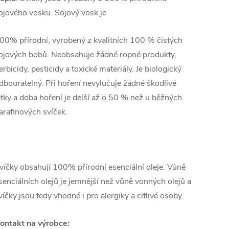
ojového vosku. Sojový vosk je
00% přírodní, vyrobený z kvalitních 100 % čistých
ojových bobů. Neobsahuje žádné ropné produkty,
erbicidy, pesticidy a toxické materiály. Je biologický
dbouratelný. Při hoření nevylučuje žádné škodlivé
átky a doba hoření je delší až o 50 % než u běžných
arafinových svíček.
víčky obsahují 100% přírodní esenciální oleje. Vůně
senciálních olejů je jemnější než vůně vonných olejů a
víčky jsou tedy vhodné i pro alergiky a citlivé osoby.
ontakt na výrobce: