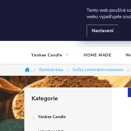
Přejít
Všeobecné podmínky
Hodnocení obchodu
Podmínky
Tento web používá s
na
webu vyjadřujete souh
obsah
Nastavení
Yankee Candle
HOME MADE
W
Bylinkokráska
Svíčky s minerálním kamenem
Domů
P
Přeskočit
Kategorie
kategorie
o
Yankee Candle
s