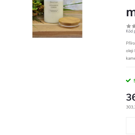
m
Kód 
Přír
oleji
kam
3
303,
Měr
cena