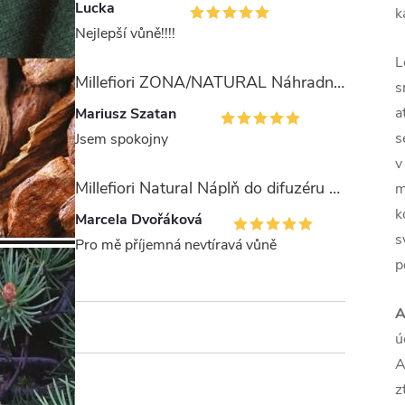
Lucka
k
Nejlepší vůně!!!!
L
Millefiori ZONA/NATURAL Náhradní stébla pro difuzér 100ml
s
a
Mariusz Szatan
s
Jsem spokojny
v
Millefiori Natural Náplň do difuzéru 250ml/Legni e Fiori ďArancio
m
k
Marcela Dvořáková
s
Pro mě příjemná nevtíravá vůně
p
A
ú
A
z