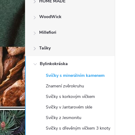
HOME MADE
t
WoodWick
r
a
Millefiori
n
Tašky
n
Bylinkokráska
Svíčky s minerálním kamenem
í
Znamení zvěrokruhu
p
Svíčky s korkovým víčkem
Svíčky v Jantarovém skle
a
Svíčky z Jesmonitu
n
Svíčky s dřevěným víčkem 3 knoty