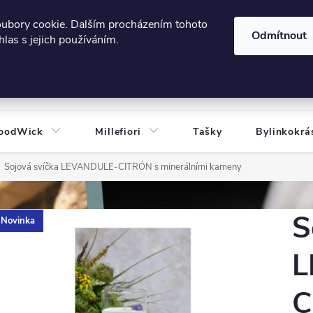
606124443
 e-shopu
Podmínky ochrany osobních údajů
oubory cookie. Dalším procházením tohoto
Odmítnout
las s jejich používáním.
HLEDAT
oodWick
Millefiori
Tašky
Bylinkokrá
Sojová svíčka LEVANDULE-CITRÓN s minerálními kameny
S
Novinka
L
C