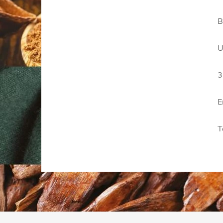
B
U
3
E
T