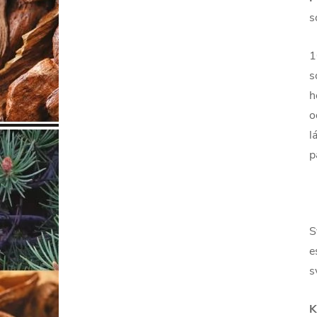
s
1
s
h
o
l
p
S
e
s
K