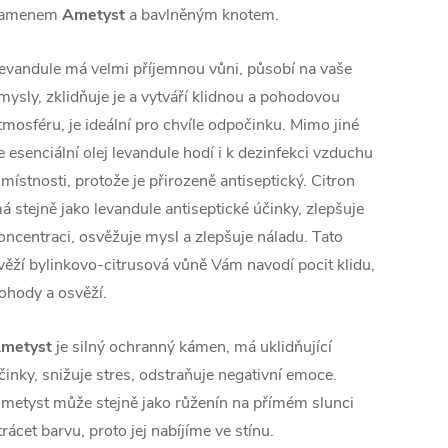
amenem
Ametyst
a bavlněným knotem.
evandule má velmi příjemnou vůni, působí na vaše
mysly, zklidňuje je a vytváří klidnou a pohodovou
tmosféru, je ideální pro chvíle odpočinku. Mimo jiné
e esenciální olej levandule hodí i k dezinfekci vzduchu
 místnosti, protože je přirozeně antiseptický. Citron
á stejně jako levandule antiseptické účinky, zlepšuje
oncentraci, osvěžuje mysl a zlepšuje náladu. Tato
věží bylinkovo-citrusová vůně Vám navodí pocit klidu,
ohody a osvěží.
metyst
je silný ochranný kámen, má uklidňující
činky, snižuje stres, odstraňuje negativní emoce.
metyst může stejně jako růženín na přímém slunci
trácet barvu, proto jej nabíjíme ve stínu.