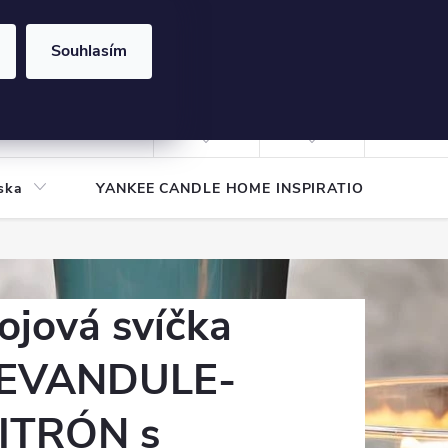
Souhlasím
NÁKUPNÍ
KOŠÍK
Prázdný košík
Přihlášení
ska
YANKEE CANDLE HOME INSPIRATION
Pod
ojová svíčka
EVANDULE-
ITRÓN s