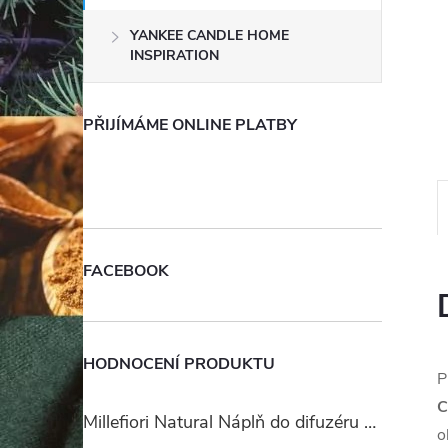
e
YANKEE CANDLE HOME
INSPIRATION
l
PŘIJÍMÁME ONLINE PLATBY
FACEBOOK
HODNOCENÍ PRODUKTU
P
C
Millefiori Natural Náplň do difuzéru 250ml/Ambra & Rosa
o