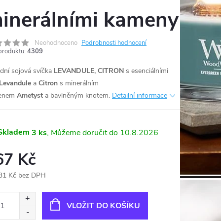
inerálními kameny
Neohodnoceno
Podrobnosti hodnocení
produktu:
4309
odní sojová svíčka
LEVANDULE, CITRON
s esenciálními
Levandule
a
Citron
s minerálním
enem
Ametyst
a bavlněným knotem.
Detailní informace
Skladem
3 ks
10.8.2026
67 Kč
31 Kč bez DPH
ná
:
VLOŽIT DO KOŠÍKU