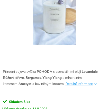
Přírodní sojová svíčka
POHODA
s esenciálními oleji
Levandule,
Růžové dřevo, Bergamot, Ylang Ylang
s minerálním
kamenem
Ametyst
a bavlněným knotem.
Detailní informace
Skladem
3 ks
11.8.2026