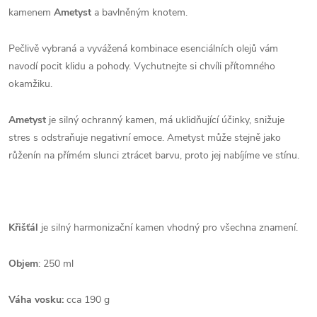
kamenem
Ametyst
a bavlněným knotem.
Pečlivě vybraná a vyvážená kombinace esenciálních olejů vám
navodí pocit klidu a pohody. Vychutnejte si chvíli přítomného
okamžiku.
Ametyst
je silný ochranný kamen, má uklidňující účinky, snižuje
stres s odstraňuje negativní emoce. Ametyst může stejně jako
růženín na přímém slunci ztrácet barvu, proto jej nabíjíme ve stínu.
Křišťál
je silný harmonizační kamen vhodný pro všechna znamení.
Objem
: 250 ml
Váha vosku:
cca 190 g