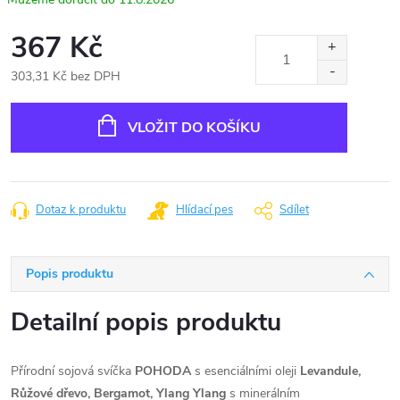
367 Kč
303,31 Kč bez DPH
Měrná
cena:
VLOŽIT DO KOŠÍKU
Dotaz k produktu
Hlídací pes
Sdílet
Popis produktu
Detailní popis produktu
Přírodní sojová svíčka
POHODA
s esenciálními oleji
Levandule,
Růžové dřevo, Bergamot, Ylang Ylang
s minerálním