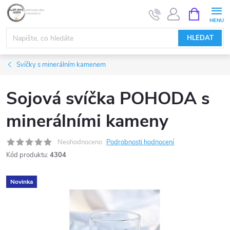
Přejít
NÁKUPNÍ
KOŠÍK
na
obsah
HLEDAT
Svíčky s minerálním kamenem
Sojová svíčka POHODA s
minerálními kameny
Neohodnoceno
Podrobnosti hodnocení
Kód produktu:
4304
Novinka