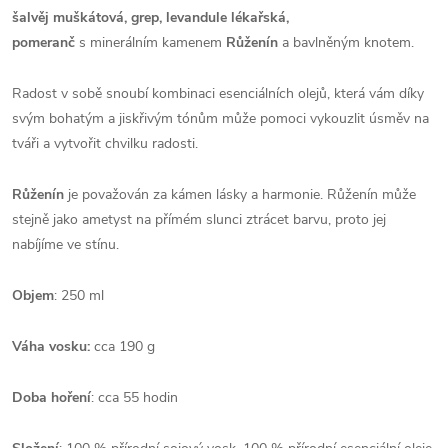
šalvěj muškátová, grep, levandule lékařská,
pomeranč
s minerálním kamenem
Růženín
a bavlněným knotem.
Radost v sobě snoubí kombinaci esenciálních olejů, která vám díky
svým bohatým a jiskřivým tónům může pomoci vykouzlit úsměv na
tváři a vytvořit chvilku radosti.
Růženín
je považován za kámen lásky a harmonie. Růženín může
stejně jako ametyst na přímém slunci ztrácet barvu, proto jej
nabíjíme ve stínu.
Objem
: 250 ml
Váha vosku:
cca 190 g
Doba hoření
: cca 55 hodin