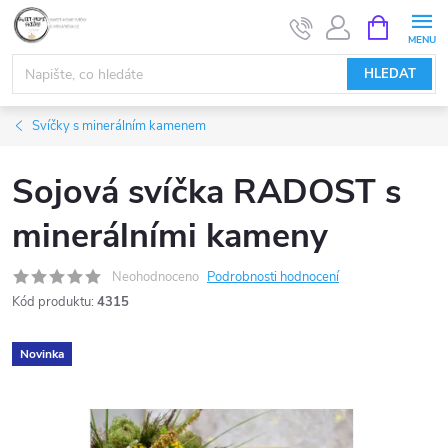
Přejít
NÁKUPNÍ
KOŠÍK
na
obsah
HLEDAT
Svíčky s minerálním kamenem
Sojová svíčka RADOST s
minerálními kameny
Neohodnoceno
Podrobnosti hodnocení
Kód produktu:
4315
Novinka