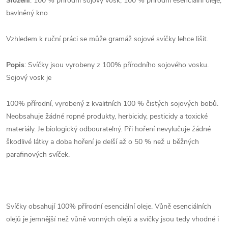
Složení
: 100 % přírodní sojový vosk, 100 % přírodní esenciální oleje,
bavlněný kno
Vzhledem k ruční práci se může gramáž sojové svíčky lehce lišit.
Popis
: Svíčky jsou vyrobeny z 100% přírodního sojového vosku.
Sojový vosk je
100% přírodní, vyrobený z kvalitních 100 % čistých sojových bobů.
Neobsahuje žádné ropné produkty, herbicidy, pesticidy a toxické
materiály. Je biologický odbouratelný. Při hoření nevylučuje žádné
škodlivé látky a doba hoření je delší až o 50 % než u běžných
parafinových svíček.
Svíčky obsahují 100% přírodní esenciální oleje. Vůně esenciálních
olejů je jemnější než vůně vonných olejů a svíčky jsou tedy vhodné i