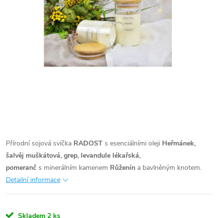
Přírodní sojová svíčka
RADOST
s esenciálními oleji
Heřmánek,
šalvěj muškátová, grep, levandule lékařská,
pomeranč
s minerálním kamenem
Růženín
a bavlněným knotem.
Detailní informace
Skladem
2 ks