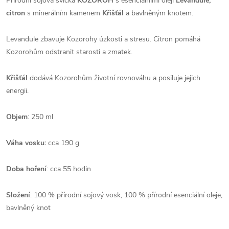
Přírodní sojová svíčka
KOZOROH
s esenciálními oleji
Levandule,
citron
s minerálním kamenem
Křišťál
a bavlněným knotem.
Levandule zbavuje Kozorohy úzkosti a stresu. Citron pomáhá
Kozorohům odstranit starosti a zmatek.
Křišťál
dodává Kozorohům životní rovnováhu a posiluje jejich
energii.
Objem
: 250 ml
Váha vosku:
cca 190 g
Doba hoření
: cca 55 hodin
Složení
: 100 % přírodní sojový vosk, 100 % přírodní esenciální oleje,
bavlněný knot