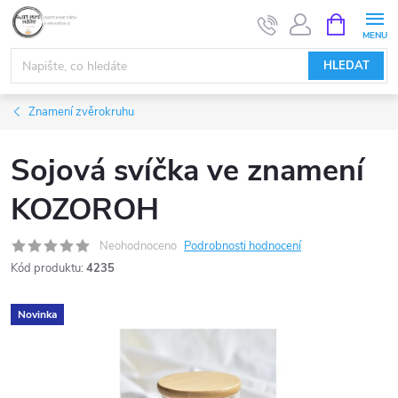
Přejít
NÁKUPNÍ
KOŠÍK
na
obsah
HLEDAT
Znamení zvěrokruhu
Sojová svíčka ve znamení
KOZOROH
Neohodnoceno
Podrobnosti hodnocení
Kód produktu:
4235
Novinka