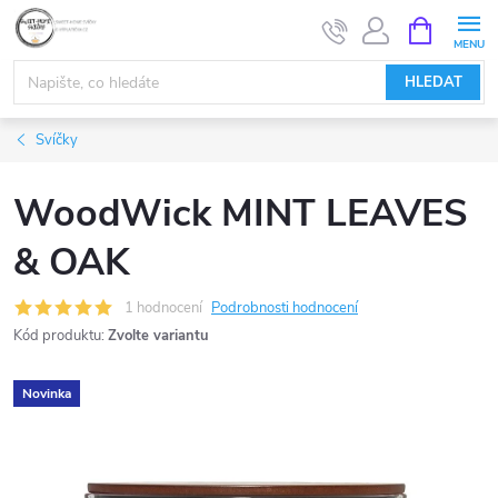
Přejít
NÁKUPNÍ
KOŠÍK
na
obsah
HLEDAT
Svíčky
WoodWick MINT LEAVES
& OAK
1 hodnocení
Podrobnosti hodnocení
Kód produktu:
Zvolte variantu
Novinka