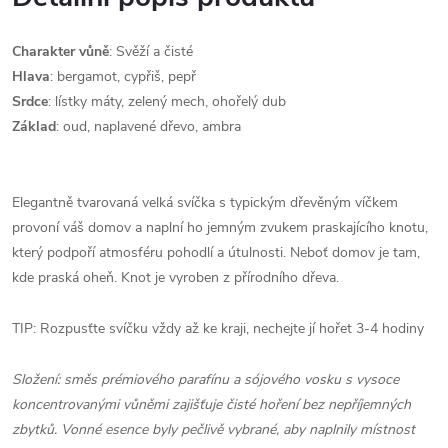
Charakter
vůně
:
Svěží a čisté
Hlava
: bergamot, cypřiš, pepř
Srdce
: lístky máty, zelený mech, ohořelý dub
Základ
:
oud, naplavené dřevo, ambra
Elegantně tvarovaná velká svíčka s typickým dřevěným víčkem
provoní váš domov a naplní ho jemným zvukem praskajícího knotu,
který podpoří atmosféru pohodlí a útulnosti. Neboť domov je tam,
kde praská oheň. Knot je vyroben z přírodního dřeva.
TIP: Rozpusťte svíčku vždy až ke kraji, nechejte jí hořet 3-4 hodiny
Složení: směs prémiového parafínu a sójového vosku s vysoce
koncentrovanými vůněmi zajišťuje čisté hoření bez nepříjemných
zbytků. Vonné esence byly pečlivě vybrané, aby naplnily místnost