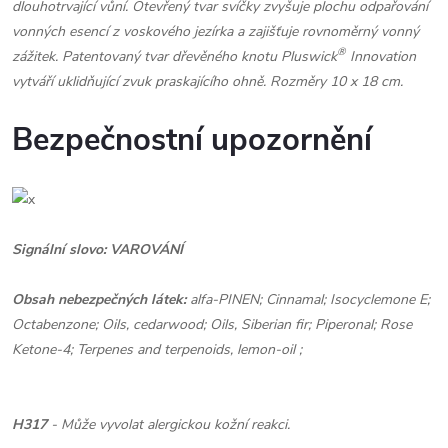
dlouhotrvající vůní. Otevřený tvar svíčky zvyšuje plochu odpařování
vonných esencí z voskového jezírka a zajišťuje rovnoměrný vonný
®
zážitek. Patentovaný tvar dřevěného knotu Pluswick
Innovation
vytváří uklidňující zvuk praskajícího ohně. Rozměry 10 x 18 cm.
Bezpečnostní upozornění
Signální slovo: VAROVÁNÍ
Obsah nebezpečných látek:
alfa-PINEN; Cinnamal; Isocyclemone E;
Octabenzone; Oils, cedarwood; Oils, Siberian fir; Piperonal; Rose
Ketone-4; Terpenes and terpenoids, lemon-oil ;
H317
- Může vyvolat alergickou kožní reakci.