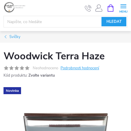
Přejít
NÁKUPNÍ
KOŠÍK
na
obsah
HLEDAT
Svíčky
Woodwick Terra Haze
Neohodnoceno
Podrobnosti hodnocení
Kód produktu:
Zvolte variantu
Novinka