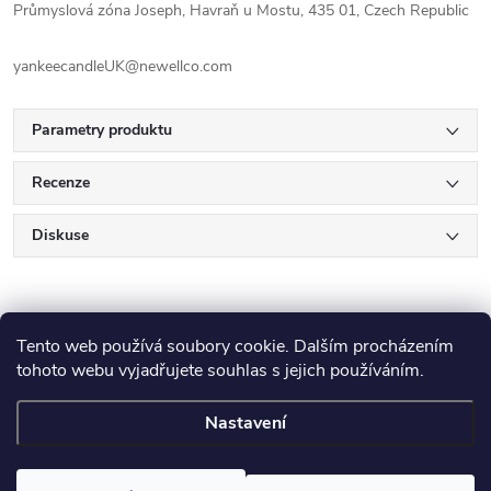
Průmyslová zóna Joseph, Havraň u Mostu, 435 01, Czech Republic
yankeecandleUK@newellco.com
Parametry produktu
Recenze
Diskuse
Tento web používá soubory cookie. Dalším procházením
tohoto webu vyjadřujete souhlas s jejich používáním.
Z
Nastavení
Copyright 2026
E-Výplatička.cz
. Všechna práva vyhrazena.
Upravit
á
nastavení cookies