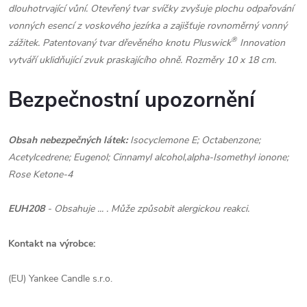
dlouhotrvající vůní. Otevřený tvar svíčky zvyšuje plochu odpařování
vonných esencí z voskového jezírka a zajišťuje rovnoměrný vonný
®
zážitek. Patentovaný tvar dřevěného knotu Pluswick
Innovation
vytváří uklidňující zvuk praskajícího ohně. Rozměry 10 x 18 cm.
Bezpečnostní upozornění
Obsah nebezpečných látek:
Isocyclemone E; Octabenzone;
Acetylcedrene; Eugenol; Cinnamyl alcohol,alpha-Isomethyl ionone;
Rose Ketone-4
EUH208
- Obsahuje ... . Může způsobit alergickou reakci.
Kontakt na výrobce:
(EU) Yankee Candle s.r.o.