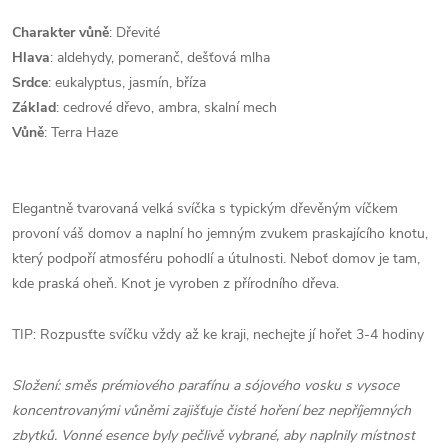
Charakter vůně
: Dřevité
Hlava
: aldehydy, pomeranč, dešťová mlha
Srdce
: eukalyptus, jasmín, bříza
Základ
: cedrové dřevo, ambra, skalní mech
Vůně
: Terra Haze
Elegantně tvarovaná velká svíčka s typickým dřevěným víčkem
provoní váš domov a naplní ho jemným zvukem praskajícího knotu,
který podpoří atmosféru pohodlí a útulnosti. Neboť domov je tam,
kde praská oheň. Knot je vyroben z přírodního dřeva.
TIP: Rozpusťte svíčku vždy až ke kraji, nechejte jí hořet 3-4 hodiny
Složení: směs prémiového parafínu a sójového vosku s vysoce
koncentrovanými vůněmi zajišťuje čisté hoření bez nepříjemných
zbytků. Vonné esence byly pečlivě vybrané, aby naplnily místnost