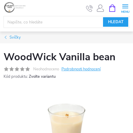
Přejít
NÁKUPNÍ
KOŠÍK
na
obsah
HLEDAT
Svíčky
WoodWick Vanilla bean
Neohodnoceno
Podrobnosti hodnocení
Kód produktu:
Zvolte variantu