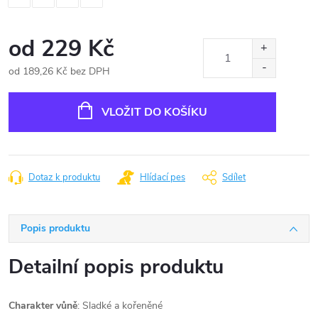
od
229 Kč
od
189,26 Kč
bez DPH
Měrná
cena:
VLOŽIT DO KOŠÍKU
Dotaz k produktu
Hlídací pes
Sdílet
Popis produktu
Detailní popis produktu
Charakter
vůně
:
Sladké a kořeněné