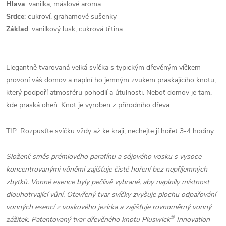
Hlava
: vanilka, máslové aroma
Srdce
: cukroví, grahamové sušenky
Základ
: vanilkový lusk, cukrová třtina
Elegantně tvarovaná velká svíčka s typickým dřevěným víčkem
provoní váš domov a naplní ho jemným zvukem praskajícího knotu,
který podpoří atmosféru pohodlí a útulnosti. Neboť domov je tam,
kde praská oheň. Knot je vyroben z přírodního dřeva.
TIP: Rozpusťte svíčku vždy až ke kraji, nechejte jí hořet 3-4 hodiny
Složení: směs prémiového parafínu a sójového vosku s vysoce
koncentrovanými vůněmi zajišťuje čisté hoření bez nepříjemných
zbytků. Vonné esence byly pečlivě vybrané, aby naplnily místnost
dlouhotrvající vůní. Otevřený tvar svíčky zvyšuje plochu odpařování
vonných esencí z voskového jezírka a zajišťuje rovnoměrný vonný
®
zážitek. Patentovaný tvar dřevěného knotu Pluswick
Innovation