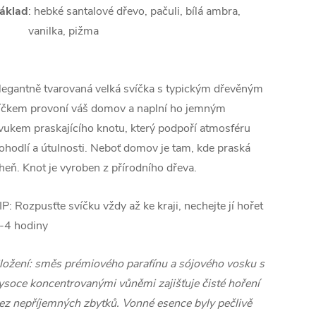
áklad
: hebké santalové dřevo, pačuli, bílá ambra,
vanilka, pižma
legantně tvarovaná velká svíčka s typickým dřevěným
íčkem provoní váš domov a naplní ho jemným
vukem praskajícího knotu, který podpoří atmosféru
ohodlí a útulnosti. Neboť domov je tam, kde praská
heň. Knot je vyroben z přírodního dřeva.
IP: Rozpusťte svíčku vždy až ke kraji, nechejte jí hořet
-4 hodiny
ložení: směs prémiového parafínu a sójového vosku s
ysoce koncentrovanými vůněmi zajišťuje čisté hoření
ez nepříjemných zbytků. Vonné esence byly pečlivě