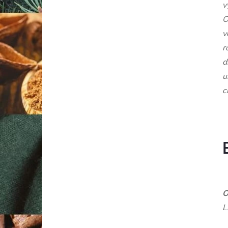
v
O
v
r
d
u
c
O
L