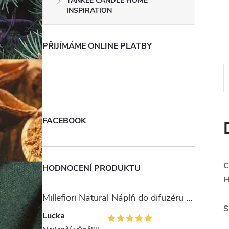
YANKEE CANDLE HOME
e
INSPIRATION
l
PŘIJÍMÁME ONLINE PLATBY
FACEBOOK
C
HODNOCENÍ PRODUKTU
H
Millefiori Natural Náplň do difuzéru 250ml/Ambra & Rosa
S
Lucka