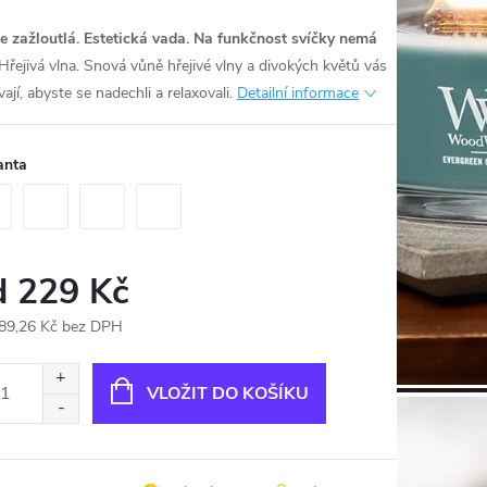
e zažloutlá. Estetická vada. Na funkčnost svíčky nemá
Hřejivá vlna. Snová vůně hřejivé vlny a divokých květů vás
ají, abyste se nadechli a relaxovali.
Detailní informace
anta
d
229 Kč
89,26 Kč
bez DPH
ná
:
VLOŽIT DO KOŠÍKU