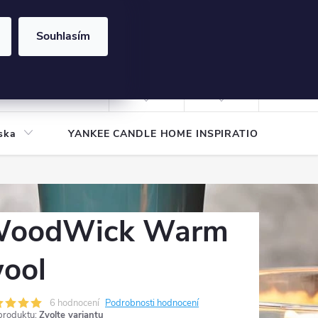
Souhlasím
NÁKUPNÍ
KOŠÍK
Prázdný košík
Přihlášení
ska
YANKEE CANDLE HOME INSPIRATION
Pod
oodWick Warm
ool
6 hodnocení
Podrobnosti hodnocení
produktu:
Zvolte variantu