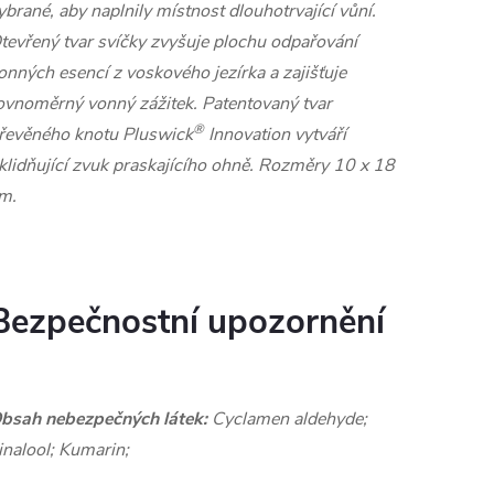
ybrané, aby naplnily místnost dlouhotrvající vůní.
tevřený tvar svíčky zvyšuje plochu odpařování
onných esencí z voskového jezírka a zajišťuje
ovnoměrný vonný zážitek. Patentovaný tvar
®
řevěného knotu Pluswick
Innovation vytváří
klidňující zvuk praskajícího ohně. Rozměry 10 x 18
m.
Bezpečnostní upozornění
bsah nebezpečných látek:
Cyclamen aldehyde;
inalool; Kumarin;