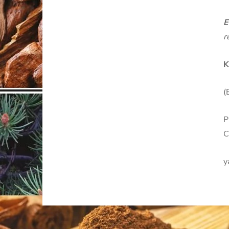
E
r
K
(
P
C
y