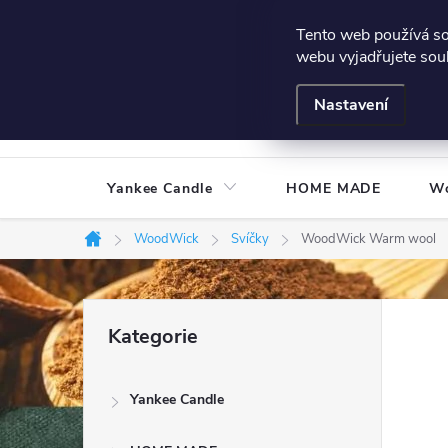
Přejít
Všeobecné podmínky
Hodnocení obchodu
Podmínky
Tento web používá s
na
webu vyjadřujete souh
obsah
Nastavení
Yankee Candle
HOME MADE
W
WoodWick
Svíčky
WoodWick Warm wool
Domů
P
Přeskočit
Kategorie
kategorie
o
Yankee Candle
s