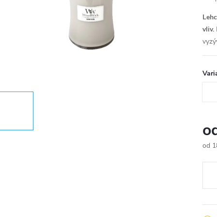
Lehc
vliv.
vyzýv
Vari
o
od
1
Měr
cena