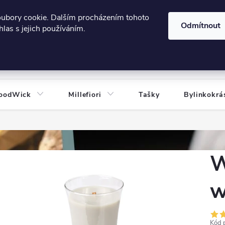
606124443
 e-shopu
Podmínky ochrany osobních údajů
oubory cookie. Dalším procházením tohoto
Odmítnout
las s jejich používáním.
HLEDAT
oodWick
Millefiori
Tašky
Bylinkokrá
W
w
Kód 