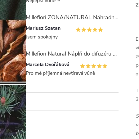
Nejlepší vůně!!!!
Z
Millefiori ZONA/NATURAL Náhradní stébla pro difuzér 100ml
Mariusz Szatan
Jsem spokojny
E
v
Millefiori Natural Náplň do difuzéru 250ml/Legni e Fiori ďArancio
z
Marcela Dvořáková
p
Pro mě příjemná nevtíravá vůně
o
T
3
S
v
b