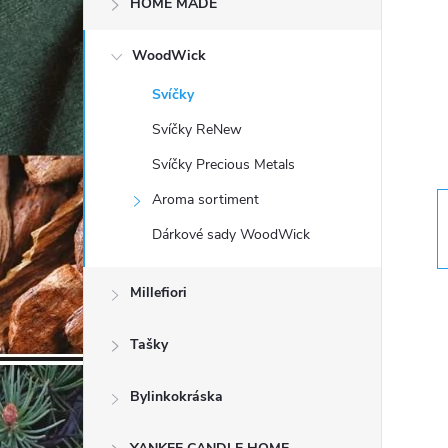
HOME MADE
t
WoodWick
r
Svíčky
a
Svíčky ReNew
n
Svíčky Precious Metals
Aroma sortiment
n
Dárkové sady WoodWick
í
Millefiori
p
Tašky
a
Bylinkokráska
n