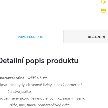
POPIS PRODUKTU
RECENZE (6)
Detailní popis produktu
harakter
vůně
: Svěží a čisté
lava
: aldehydy, citrusové květy, sladký pomeranč,
čerstvé jablko
rdce
:
lněný akord, levandule, bylinky, jasmín, šeřík,
růže, lilie, fialka, pomerančový květ