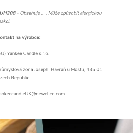
UH208
- Obsahuje ... . Může způsobit alergickou
eakci.
ontakt na výrobce:
EU) Yankee Candle s.r.o.
růmyslová zóna Joseph, Havraň u Mostu, 435 01,
zech Republic
ankeecandleUK@newellco.com