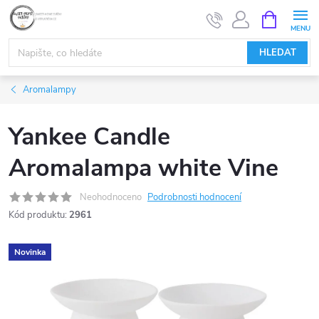
Přejít
NÁKUPNÍ
KOŠÍK
na
obsah
HLEDAT
Aromalampy
Yankee Candle
Aromalampa white Vine
Neohodnoceno
Podrobnosti hodnocení
Kód produktu:
2961
Novinka