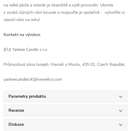
na velké ploše a interiér je okamžitě a sytě provoněn. Ulomte
z vosků různých vůní kousek a rozpusťte je společně - vytvoříte si
vlastní vůni na míru!
Kontakt na výrobce:
(EU) Yankee Candle s.r.o.
Průmyslová zóna Joseph, Havraň u Mostu, 435 01, Czech Republic
yankeecandleUK@newellco.com
Parametry produktu
Recenze
Diskuse