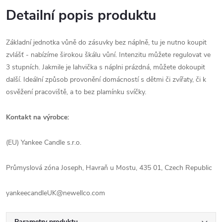
Detailní popis produktu
Základní jednotka vůně do zásuvky bez náplně, tu je nutno koupit
zvlášť - nabízíme širokou škálu vůní. Intenzitu můžete regulovat ve
3 stupních. Jakmile je lahvička s náplni prázdná, můžete dokoupit
další. Ideální způsob provonění domácností s dětmi či zvířaty, či k
osvěžení pracoviště, a to bez plamínku svíčky.
Kontakt na výrobce:
(EU) Yankee Candle s.r.o.
Průmyslová zóna Joseph, Havraň u Mostu, 435 01, Czech Republic
yankeecandleUK@newellco.com
Parametry produktu