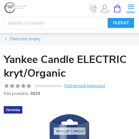
Přejít
NÁKUPNÍ
KOŠÍK
na
obsah
HLEDAT
Elektrické strojky
Yankee Candle ELECTRIC
kryt/Organic
Neohodnoceno
Podrobnosti hodnocení
Kód produktu:
3829
Novinka