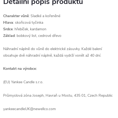
Detailní popis produktu
Charakter vůně
: Sladké a kořeněné
Hlava
: skořicová tyčinka
Srdce
: hřebíček, kardamon
Základ
: bobkový list, cedrové dřevo
Náhradní náplně do vůně do elektrické zásuvky. Každé balení
obsahuje dvě náhradní náplně, každá vydrží vonět až 40 dní.
Kontakt na výrobce:
(EU) Yankee Candle s.r.o.
Průmyslová zóna Joseph, Havraň u Mostu, 435 01, Czech Republic
yankeecandleUK@newellco.com