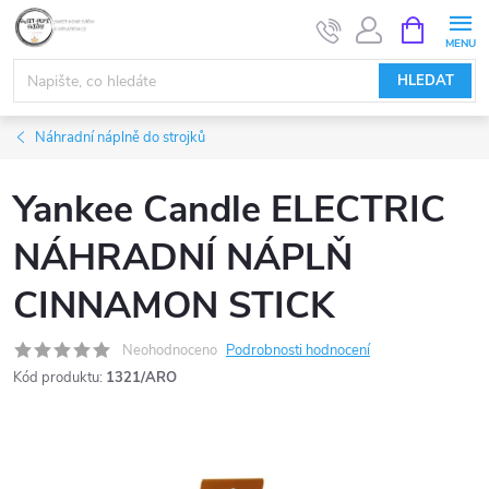
Přejít
NÁKUPNÍ
KOŠÍK
na
obsah
HLEDAT
Náhradní náplně do strojků
Yankee Candle ELECTRIC
NÁHRADNÍ NÁPLŇ
CINNAMON STICK
Neohodnoceno
Podrobnosti hodnocení
Kód produktu:
1321/ARO