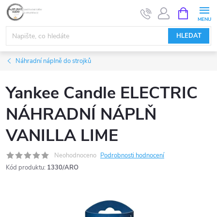
Přejít
NÁKUPNÍ
KOŠÍK
na
obsah
HLEDAT
Náhradní náplně do strojků
Yankee Candle ELECTRIC
NÁHRADNÍ NÁPLŇ
VANILLA LIME
Neohodnoceno
Podrobnosti hodnocení
Kód produktu:
1330/ARO