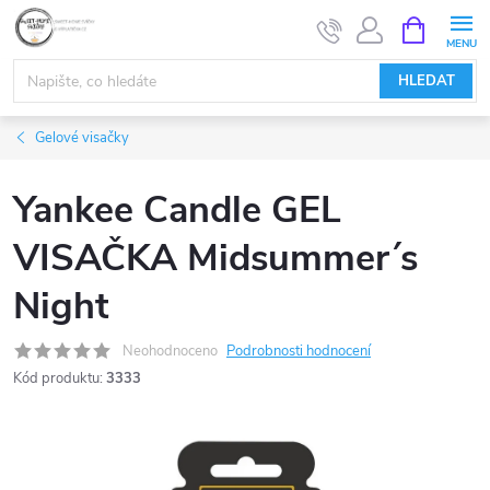
Přejít
NÁKUPNÍ
KOŠÍK
na
obsah
HLEDAT
Gelové visačky
Yankee Candle GEL
VISAČKA Midsummer´s
Night
Neohodnoceno
Podrobnosti hodnocení
Kód produktu:
3333