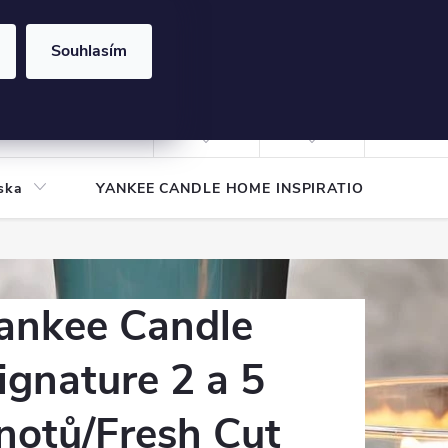
Souhlasím
NÁKUPNÍ
KOŠÍK
Prázdný košík
Přihlášení
ska
YANKEE CANDLE HOME INSPIRATION
Pod
ankee Candle
ignature 2 a 5
notů/Fresh Cut