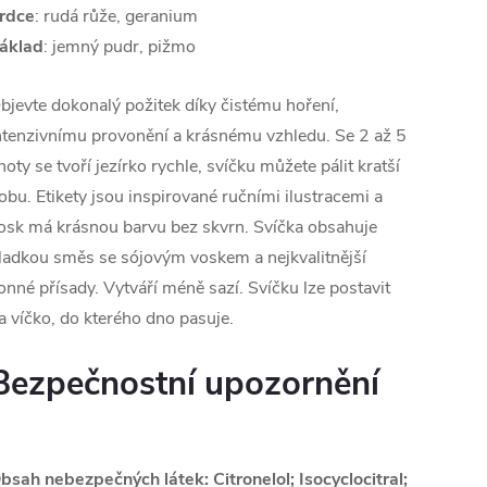
rdce
: rudá růže, geranium
áklad
: jemný pudr, pižmo
bjevte dokonalý požitek díky čistému hoření,
ntenzivnímu provonění a krásnému vzhledu. Se 2 až 5
noty se tvoří jezírko rychle, svíčku můžete pálit kratší
obu. Etikety jsou inspirované ručními ilustracemi a
osk má krásnou barvu bez skvrn. Svíčka obsahuje
ladkou směs se sójovým voskem a nejkvalitnější
onné přísady. Vytváří méně sazí. Svíčku lze postavit
a víčko, do kterého dno pasuje.
Bezpečnostní upozornění
bsah nebezpečných látek: Citronelol; Isocyclocitral;