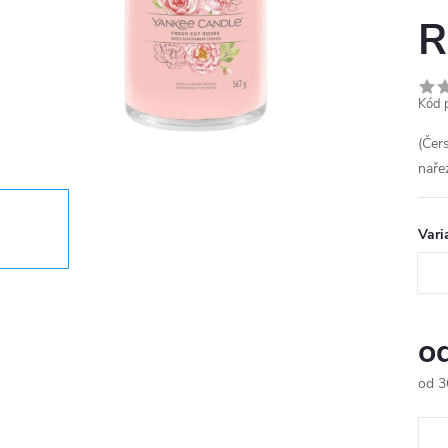
R
Kód 
(Čer
naře
Vari
o
od
3
Měr
cena