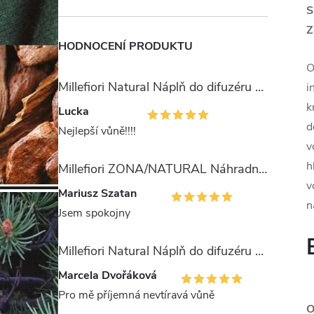
S
Z
HODNOCENÍ PRODUKTU
O
Millefiori Natural Náplň do difuzéru 250ml/Ambra & Rosa
i
k
Lucka
d
Nejlepší vůně!!!!
v
h
Millefiori ZONA/NATURAL Náhradní stébla pro difuzér 100ml
v
Mariusz Szatan
n
Jsem spokojny
Millefiori Natural Náplň do difuzéru 250ml/Legni e Fiori ďArancio
Marcela Dvořáková
Pro mě příjemná nevtíravá vůně
O