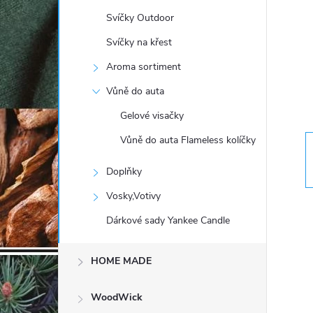
t
Svíčky Outdoor
r
Svíčky na křest
Aroma sortiment
a
Vůně do auta
n
Gelové visačky
Vůně do auta Flameless kolíčky
n
Doplňky
í
Vosky,Votivy
p
Dárkové sady Yankee Candle
a
HOME MADE
n
WoodWick