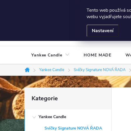
Přejít
Všeobecné podmínky
Hodnocení obchodu
Podmínky
Tento web používá s
na
webu vyjadřujete souh
obsah
Nastavení
Yankee Candle
HOME MADE
W
Yankee Candle
Svíčky Signature NOVÁ ŘADA
Domů
P
Přeskočit
Kategorie
kategorie
o
Yankee Candle
s
Svíčky Signature NOVÁ ŘADA