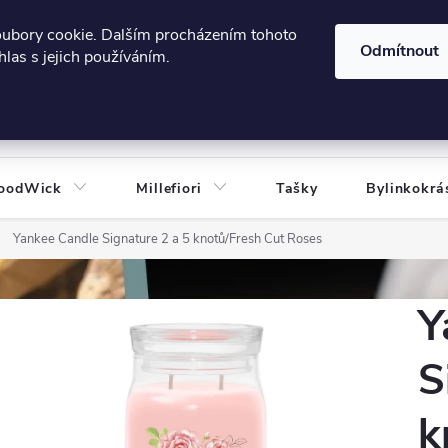
606124443
 e-shopu
Podmínky ochrany osobních údajů
oubory cookie. Dalším procházením tohoto
Odmítnout
las s jejich používáním.
HLEDAT
oodWick
Millefiori
Tašky
Bylinkokrá
Yankee Candle Signature 2 a 5 knotů/Fresh Cut Roses
Y
S
k