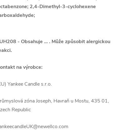
ctabenzone; 2,4-Dimethyl-3-cyclohexene
arboxaldehyde;
UH208 - Obsahuje ... . Může způsobit alergickou
eakci.
ontakt na výrobce:
EU) Yankee Candle s.r.o.
růmyslová zóna Joseph, Havraň u Mostu, 435 01,
zech Republic
ankeecandleUK@newellco.com