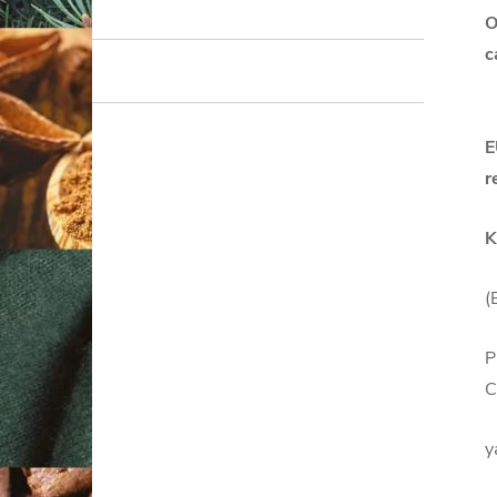
O
c
E
r
K
(
P
C
y