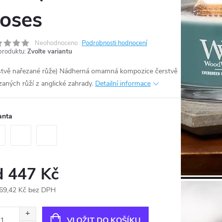
oses
Neohodnoceno
Podrobnosti hodnocení
produktu:
Zvolte variantu
stvě nařezané růže) Nádherná omamná kompozice čerstvě
zaných růží z anglické zahrady.
Detailní informace
anta
d
447 Kč
69,42 Kč
bez DPH
ná
:
VLOŽIT DO KOŠÍKU