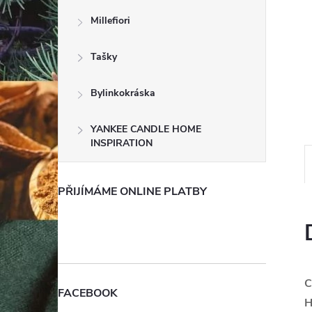
e
Millefiori
l
Tašky
Bylinkokráska
YANKEE CANDLE HOME
INSPIRATION
PŘIJÍMÁME ONLINE PLATBY
C
FACEBOOK
H