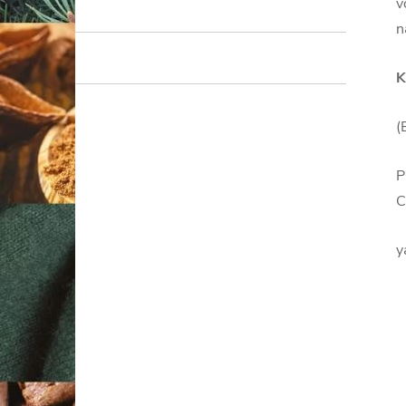
v
n
K
(
P
C
y