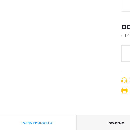
o
od
4
Měr
cena
POPIS PRODUKTU
RECENZE