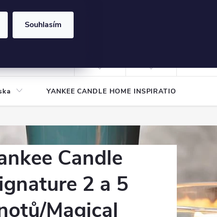
Souhlasím
NÁKUPNÍ
KOŠÍK
Prázdný košík
Přihlášení
ska
YANKEE CANDLE HOME INSPIRATION
Pod
ankee Candle
ignature 2 a 5
notů/Magical