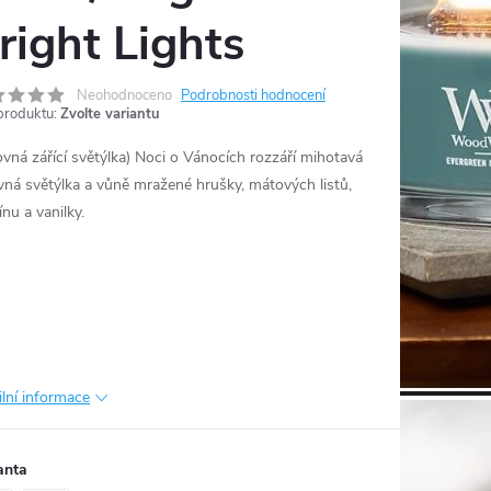
right Lights
Neohodnoceno
Podrobnosti hodnocení
produktu:
Zvolte variantu
ovná zářící světýlka) Noci o Vánocích rozzáří mihotavá
vná světýlka a vůně mražené hrušky, mátových listů,
nu a vanilky.
ilní informace
anta