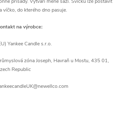
onné přísady. Vytváří méně sazí. Svíčku lze postavit
a víčko, do kterého dno pasuje.
ontakt na výrobce:
EU) Yankee Candle s.r.o.
růmyslová zóna Joseph, Havraň u Mostu, 435 01,
zech Republic
ankeecandleUK@newellco.com