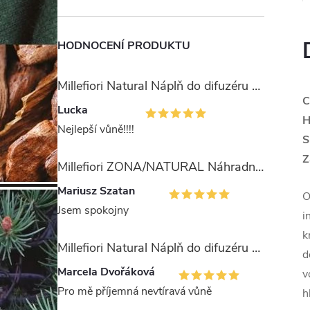
HODNOCENÍ PRODUKTU
Millefiori Natural Náplň do difuzéru 250ml/Ambra & Rosa
C
Lucka
H
Nejlepší vůně!!!!
S
Z
Millefiori ZONA/NATURAL Náhradní stébla pro difuzér 100ml
Mariusz Szatan
O
Jsem spokojny
i
k
Millefiori Natural Náplň do difuzéru 250ml/Legni e Fiori ďArancio
d
Marcela Dvořáková
v
Pro mě příjemná nevtíravá vůně
h