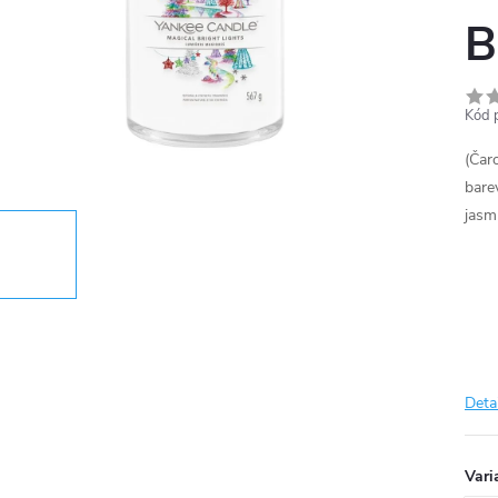
B
Kód 
(Čar
bare
jasmí
Deta
Vari