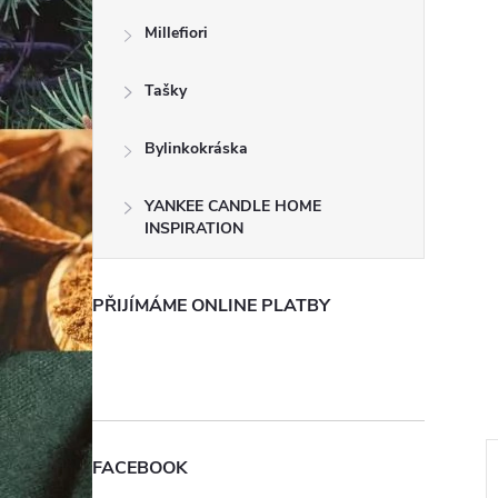
e
Millefiori
l
Tašky
Bylinkokráska
YANKEE CANDLE HOME
INSPIRATION
PŘIJÍMÁME ONLINE PLATBY
FACEBOOK