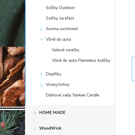
t
Svíčky Outdoor
r
Svíčky na křest
Aroma sortiment
a
Vůně do auta
n
Gelové visačky
Vůně do auta Flameless kolíčky
n
Doplňky
í
Vosky,Votivy
p
Dárkové sady Yankee Candle
a
HOME MADE
n
WoodWick