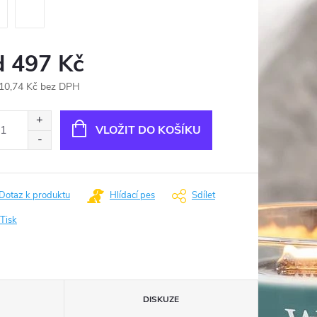
d
497 Kč
10,74 Kč
bez DPH
ná
:
VLOŽIT DO KOŠÍKU
Dotaz k produktu
Hlídací pes
Sdílet
Tisk
DISKUZE