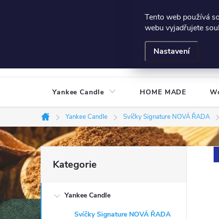
Přejít
Všeobecné podmínky
Hodnocení obchodu
Podmínky
Tento web používá s
na
webu vyjadřujete souh
obsah
Nastavení
Yankee Candle
HOME MADE
W
Yankee Candle
Svíčky Signature NOVÁ ŘADA
Domů
P
Přeskočit
Kategorie
kategorie
o
Yankee Candle
s
Svíčky Signature NOVÁ ŘADA