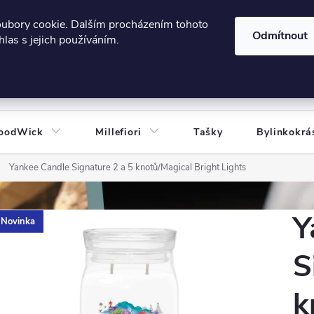
606124443
 e-shopu
Podmínky ochrany osobních údajů
oubory cookie. Dalším procházením tohoto
Odmítnout
las s jejich používáním.
HLEDAT
oodWick
Millefiori
Tašky
Bylinkokrá
Yankee Candle Signature 2 a 5 knotů/Magical Bright Lights
Y
Novinka
S
k