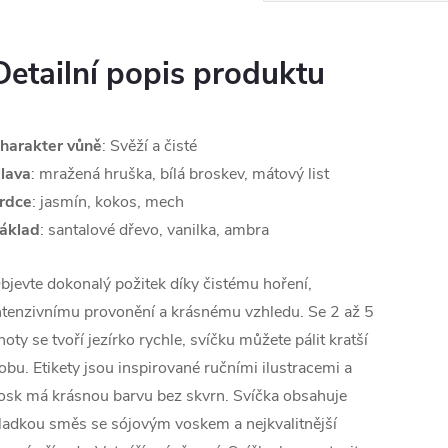
Detailní popis produktu
harakter vůně
: Svěží a čisté
lava
: mražená hruška, bílá broskev, mátový list
rdce
: jasmín, kokos, mech
áklad
: santalové dřevo, vanilka, ambra
bjevte dokonalý požitek díky čistému hoření,
ntenzivnímu provonění a krásnému vzhledu. Se 2 až 5
noty se tvoří jezírko rychle, svíčku můžete pálit kratší
obu. Etikety jsou inspirované ručními ilustracemi a
osk má krásnou barvu bez skvrn. Svíčka obsahuje
ladkou směs se sójovým voskem a nejkvalitnější