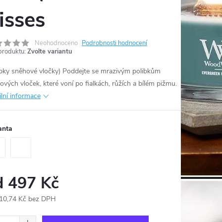
isses
Neohodnoceno
Podrobnosti hodnocení
produktu:
Zvolte variantu
ibky sněhové vločky) Poddejte se mrazivým polibkům
ových vloček, které voní po fialkách, růžích a bílém pižmu.
ilní informace
anta
d
497 Kč
10,74 Kč
bez DPH
ná
: