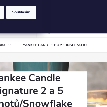
Souhlasím
NÁKUPNÍ
KOŠÍK
Prázdný košík
Přihlášení
ska
YANKEE CANDLE HOME INSPIRATION
Pod
ankee Candle
ignature 2 a 5
notů/Snowflake