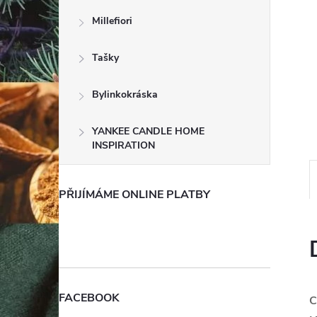
e
Millefiori
l
Tašky
Bylinkokráska
YANKEE CANDLE HOME
INSPIRATION
PŘIJÍMÁME ONLINE PLATBY
FACEBOOK
C