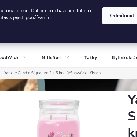
606124443
 e-shopu
Podmínky ochrany osobních údajů
oubory cookie. Dalším procházením tohoto
Odmítnout
las s jejich používáním.
HLEDAT
oodWick
Millefiori
Tašky
Bylinkokrá
Yankee Candle Signature 2 a 5 knotů/Snowflake Kisses
Y
S
k