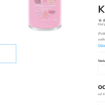
K
Kód 
(Pol
sněh
Deta
Vari
o
od
4
Měr
cena