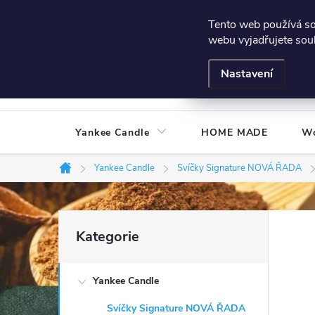
Přejít
Všeobecné podmínky
Hodnocení obchodu
Podmínky
Tento web používá s
na
webu vyjadřujete souh
obsah
Nastavení
Yankee Candle
HOME MADE
W
Yankee Candle
Svíčky Signature NOVÁ ŘADA
Domů
P
Přeskočit
Kategorie
kategorie
o
Yankee Candle
s
Svíčky Signature NOVÁ ŘADA