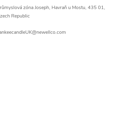
růmyslová zóna Joseph, Havraň u Mostu, 435 01,
zech Republic
ankeecandleUK@newellco.com