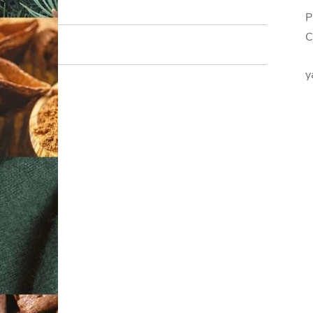
P
C
y