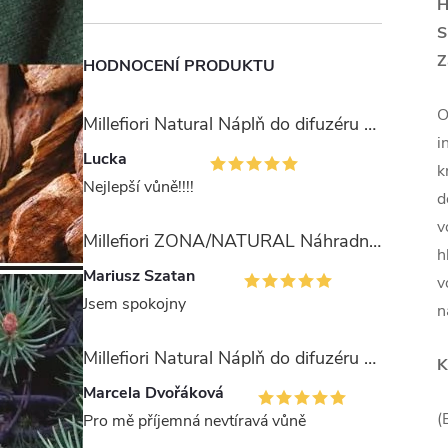
H
S
Z
HODNOCENÍ PRODUKTU
O
Millefiori Natural Náplň do difuzéru 250ml/Ambra & Rosa
i
Lucka
k
Nejlepší vůně!!!!
d
v
Millefiori ZONA/NATURAL Náhradní stébla pro difuzér 100ml
h
Mariusz Szatan
v
Jsem spokojny
n
Millefiori Natural Náplň do difuzéru 250ml/Legni e Fiori ďArancio
K
Marcela Dvořáková
(
Pro mě příjemná nevtíravá vůně