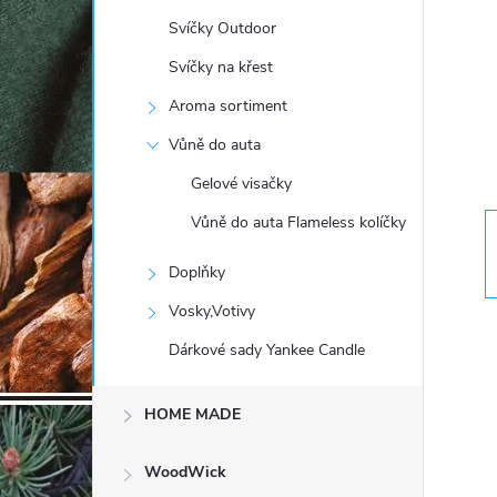
t
Svíčky Outdoor
r
Svíčky na křest
Aroma sortiment
a
Vůně do auta
n
Gelové visačky
Vůně do auta Flameless kolíčky
n
Doplňky
í
Vosky,Votivy
p
Dárkové sady Yankee Candle
a
HOME MADE
n
WoodWick