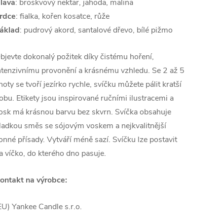
lava
: broskvový nektar, jahoda, malina
rdce
: fialka, kořen kosatce, růže
áklad
: pudrový akord, santalové dřevo, bílé pižmo
bjevte dokonalý požitek díky čistému hoření,
ntenzivnímu provonění a krásnému vzhledu. Se 2 až 5
noty se tvoří jezírko rychle, svíčku můžete pálit kratší
obu. Etikety jsou inspirované ručními ilustracemi a
osk má krásnou barvu bez skvrn. Svíčka obsahuje
ladkou směs se sójovým voskem a nejkvalitnější
onné přísady. Vytváří méně sazí. Svíčku lze postavit
a víčko, do kterého dno pasuje.
ontakt na výrobce:
EU) Yankee Candle s.r.o.