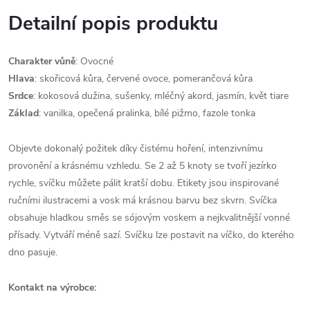
Detailní popis produktu
Charakter vůně
: Ovocné
Hlava
: skořicová kůra, červené ovoce, pomerančová kůra
Srdce
: kokosová dužina, sušenky, mléčný akord, jasmín, květ tiare
Základ
: vanilka, opečená pralinka, bílé pižmo, fazole tonka
Objevte dokonalý požitek díky čistému hoření, intenzivnímu
provonění a krásnému vzhledu. Se 2 až 5 knoty se tvoří jezírko
rychle, svíčku můžete pálit kratší dobu. Etikety jsou inspirované
ručními ilustracemi a vosk má krásnou barvu bez skvrn. Svíčka
obsahuje hladkou směs se sójovým voskem a nejkvalitnější vonné
přísady. Vytváří méně sazí. Svíčku lze postavit na víčko, do kterého
dno pasuje.
Kontakt na výrobce: