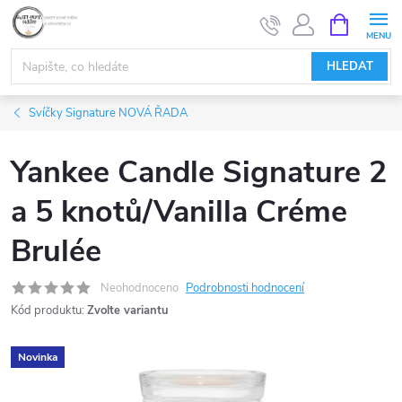
Přejít
NÁKUPNÍ
KOŠÍK
na
obsah
HLEDAT
Svíčky Signature NOVÁ ŘADA
Yankee Candle Signature 2
a 5 knotů/Vanilla Créme
Brulée
Neohodnoceno
Podrobnosti hodnocení
Kód produktu:
Zvolte variantu
Novinka