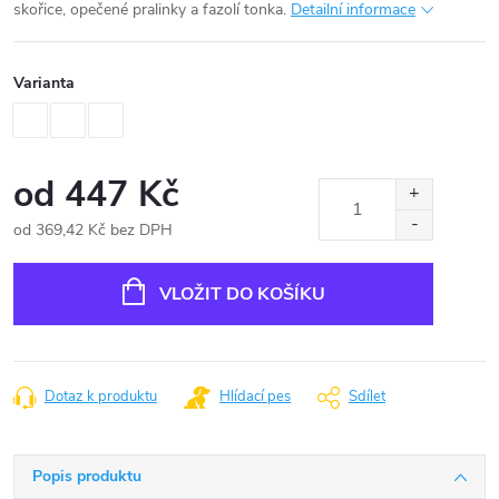
skořice, opečené pralinky a fazolí tonka.
Detailní informace
Varianta
od
447 Kč
od
369,42 Kč
bez DPH
Měrná
cena:
VLOŽIT DO KOŠÍKU
Dotaz k produktu
Hlídací pes
Sdílet
Popis produktu