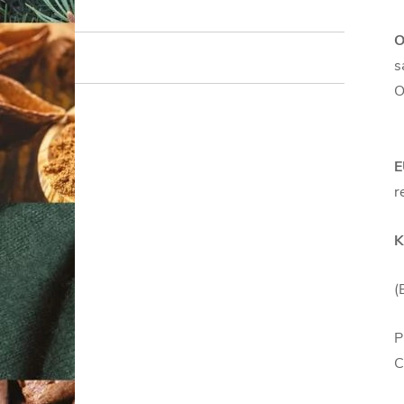
O
s
O
E
r
K
(
P
C