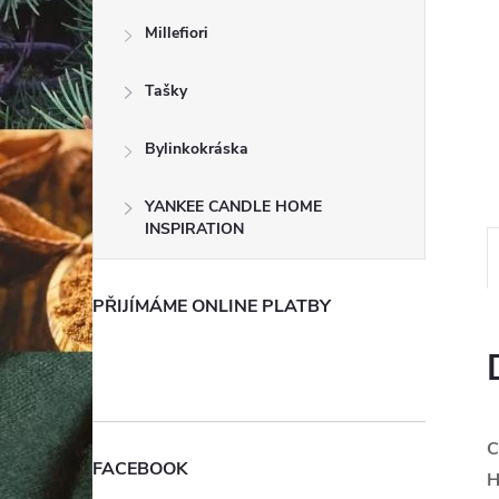
e
Millefiori
l
Tašky
Bylinkokráska
YANKEE CANDLE HOME
INSPIRATION
PŘIJÍMÁME ONLINE PLATBY
C
FACEBOOK
H