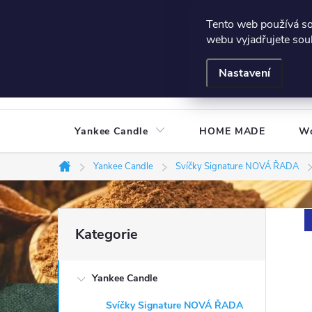
Přejít
Všeobecné podmínky
Hodnocení obchodu
Podmínky
Tento web používá s
na
webu vyjadřujete souh
obsah
Nastavení
Yankee Candle
HOME MADE
W
Yankee Candle
Svíčky Signature NOVÁ ŘADA
Domů
P
Přeskočit
Kategorie
kategorie
o
Yankee Candle
s
Svíčky Signature NOVÁ ŘADA