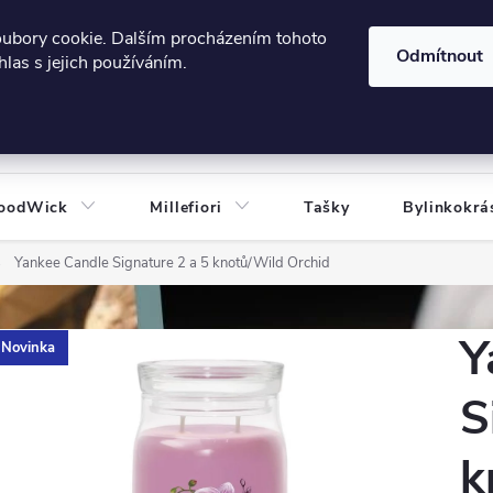
606124443
 e-shopu
Podmínky ochrany osobních údajů
oubory cookie. Dalším procházením tohoto
Odmítnout
las s jejich používáním.
HLEDAT
oodWick
Millefiori
Tašky
Bylinkokrá
Yankee Candle Signature 2 a 5 knotů/Wild Orchid
Y
Novinka
S
k