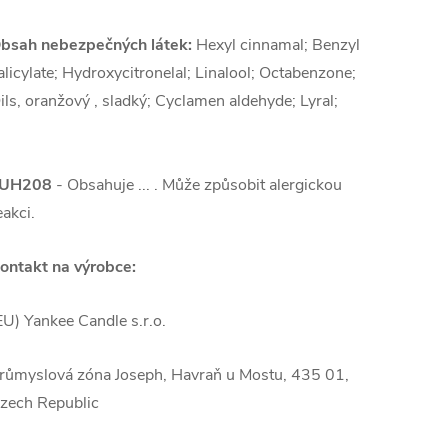
bsah nebezpečných látek:
Hexyl cinnamal; Benzyl
alicylate; Hydroxycitronelal; Linalool; Octabenzone;
ils, oranžový , sladký; Cyclamen aldehyde; Lyral;
UH208
- Obsahuje ... . Může způsobit alergickou
eakci.
ontakt na výrobce:
EU) Yankee Candle s.r.o.
růmyslová zóna Joseph, Havraň u Mostu, 435 01,
zech Republic