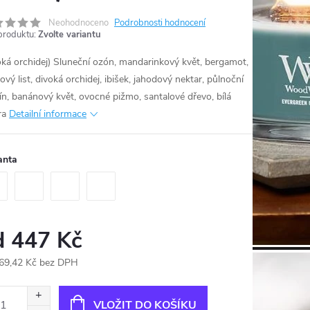
Neohodnoceno
Podrobnosti hodnocení
produktu:
Zvolte variantu
oká orchidej) Sluneční ozón, mandarinkový květ, bergamot,
vý list, divoká orchidej, ibišek, jahodový nektar, půlnoční
ín, banánový květ, ovocné pižmo, santalové dřevo, bílá
ra
Detailní informace
anta
d
447 Kč
69,42 Kč
bez DPH
ná
:
VLOŽIT DO KOŠÍKU