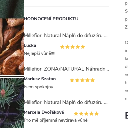
p
S
HODNOCENÍ PRODUKTU
p
Z
Millefiori Natural Náplň do difuzéru 250ml/Ambra & Rosa
O
Lucka
i
Nejlepší vůně!!!!
k
d
Millefiori ZONA/NATURAL Náhradní stébla pro difuzér 100ml
v
Mariusz Szatan
h
Jsem spokojny
v
n
Millefiori Natural Náplň do difuzéru 250ml/Legni e Fiori ďArancio
Marcela Dvořáková
Pro mě příjemná nevtíravá vůně