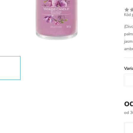
Kód 
(Div
palmo
jasm
amb
Vari
o
od
3
Měr
cena