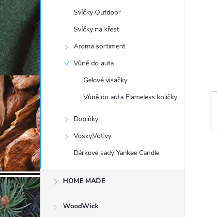
t
Svíčky Outdoor
r
Svíčky na křest
Aroma sortiment
a
Vůně do auta
n
Gelové visačky
Vůně do auta Flameless kolíčky
n
Doplňky
í
Vosky,Votivy
p
Dárkové sady Yankee Candle
a
HOME MADE
n
WoodWick