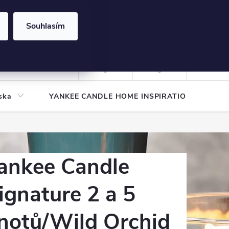
Souhlasím
NÁKUPNÍ
KOŠÍK
Prázdný košík
Přihlášení
ska
YANKEE CANDLE HOME INSPIRATION
Pod
ankee Candle
ignature 2 a 5
notů/Wild Orchid