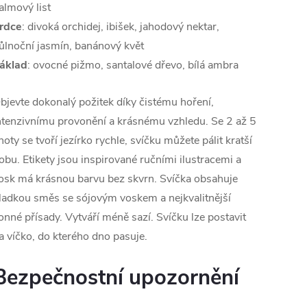
almový list
rdce
: divoká orchidej, ibišek, jahodový nektar,
ůlnoční jasmín, banánový květ
áklad
: ovocné pižmo, santalové dřevo, bílá ambra
bjevte dokonalý požitek díky čistému hoření,
ntenzivnímu provonění a krásnému vzhledu. Se 2 až 5
noty se tvoří jezírko rychle, svíčku můžete pálit kratší
obu. Etikety jsou inspirované ručními ilustracemi a
osk má krásnou barvu bez skvrn. Svíčka obsahuje
ladkou směs se sójovým voskem a nejkvalitnější
onné přísady. Vytváří méně sazí. Svíčku lze postavit
a víčko, do kterého dno pasuje.
Bezpečnostní upozornění