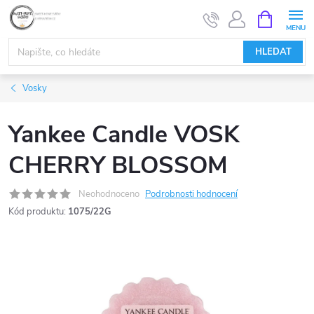
Přejít
NÁKUPNÍ
KOŠÍK
na
obsah
HLEDAT
Vosky
Yankee Candle VOSK
CHERRY BLOSSOM
Neohodnoceno
Podrobnosti hodnocení
Kód produktu:
1075/22G