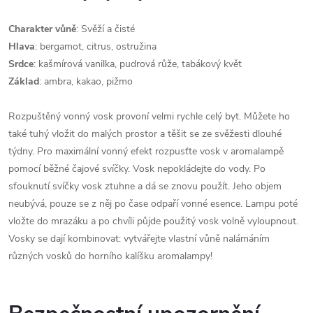
Charakter vůně
: Svěží a čisté
Hlava
: bergamot, citrus, ostružina
Srdce
: kašmírová vanilka, pudrová růže, tabákový květ
Základ
: ambra, kakao, pižmo
Rozpuštěný vonný vosk provoní velmi rychle celý byt. Můžete ho
také tuhý vložit do malých prostor a těšit se ze svěžesti dlouhé
týdny. Pro maximální vonný efekt rozpusťte vosk v aromalampě
pomocí běžné čajové svíčky. Vosk nepokládejte do vody. Po
sfouknutí svíčky vosk ztuhne a dá se znovu použít. Jeho objem
neubývá, pouze se z něj po čase odpaří vonné esence. Lampu poté
vložte do mrazáku a po chvíli půjde použitý vosk volně vyloupnout.
Vosky se dají kombinovat: vytvářejte vlastní vůně nalámáním
různých vosků do horního kalíšku aromalampy!