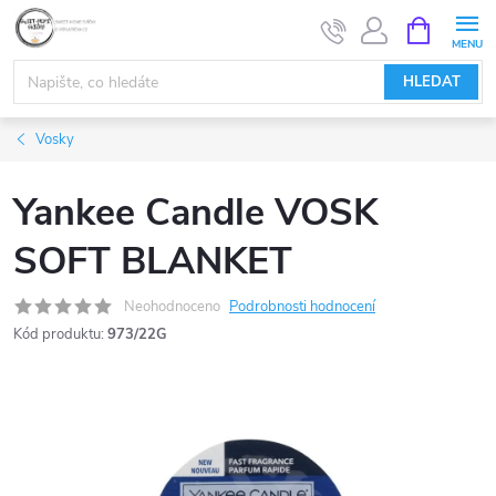
Přejít
NÁKUPNÍ
KOŠÍK
na
obsah
HLEDAT
Vosky
Yankee Candle VOSK
SOFT BLANKET
Neohodnoceno
Podrobnosti hodnocení
Kód produktu:
973/22G