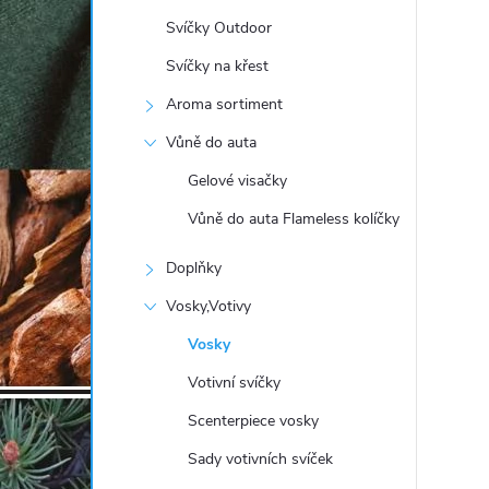
t
Svíčky Outdoor
r
Svíčky na křest
Aroma sortiment
a
Vůně do auta
n
Gelové visačky
Vůně do auta Flameless kolíčky
n
Doplňky
í
Vosky,Votivy
p
Vosky
Votivní svíčky
a
Scenterpiece vosky
n
Sady votivních svíček