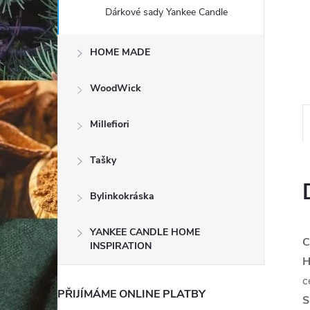
e
Dárkové sady Yankee Candle
l
HOME MADE
WoodWick
Millefiori
Tašky
Bylinkokráska
YANKEE CANDLE HOME
C
INSPIRATION
H
c
PŘIJÍMÁME ONLINE PLATBY
S