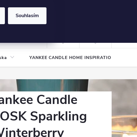
Souhlasím
NÁKUPNÍ
KOŠÍK
Prázdný košík
Přihlášení
ska
YANKEE CANDLE HOME INSPIRATION
Pod
ankee Candle
OSK Sparkling
interberry