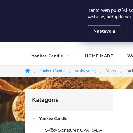
Přejít
Všeobecné podmínky
Hodnocení obchodu
Podmínky
Tento web používá s
na
webu vyjadřujete souh
obsah
Nastavení
Yankee Candle
HOME MADE
W
Yankee Candle
Vosky,Votivy
Vosky
Yan
Domů
P
Přeskočit
Kategorie
kategorie
o
Yankee Candle
s
Svíčky Signature NOVÁ ŘADA