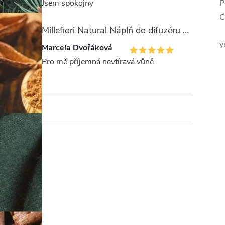
Jsem spokojny
P
C
Millefiori Natural Náplň do difuzéru 250ml/Legni e Fiori ďArancio
y
Marcela Dvořáková
Pro mě příjemná nevtíravá vůně