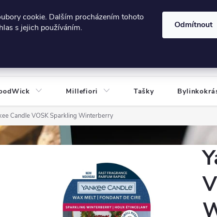
606124443
 e-shopu
Podmínky ochrany osobních údajů
oubory cookie. Dalším procházením tohoto
Odmítnout
las s jejich používáním.
HLEDAT
oodWick
Millefiori
Tašky
Bylinkokrá
kee Candle VOSK Sparkling Winterberry
Y
V
W