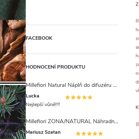
Z
R
h
FACEBOOK
z
a
h
z
HODNOCENÍ PRODUKTU
o
d
Millefiori Natural Náplň do difuzéru 250ml/Ambra & Rosa
v
Lucka
Nejlepší vůně!!!!
K
Millefiori ZONA/NATURAL Náhradní stébla pro difuzér 100ml
(
Mariusz Szatan