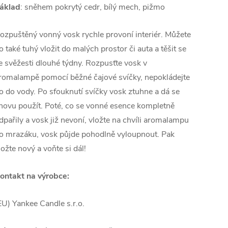
áklad
: sněhem pokrytý cedr, bílý mech, pižmo
ozpuštěný vonný vosk rychle provoní interiér. Můžete
o také tuhý vložit do malých prostor či auta a těšit se
e svěžesti dlouhé týdny. Rozpusťte vosk v
romalampě pomocí běžné čajové svíčky, nepokládejte
o do vody. Po sfouknutí svíčky vosk ztuhne a dá se
novu použít. Poté, co se vonné esence kompletně
dpařily a vosk již nevoní, vložte na chvíli aromalampu
o mrazáku, vosk půjde pohodlně vyloupnout. Pak
ložte nový a voňte si dál!
ontakt na výrobce:
EU) Yankee Candle s.r.o.