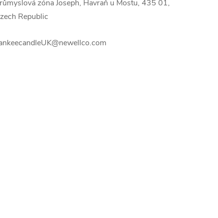
růmyslová zóna Joseph, Havraň u Mostu, 435 01,
zech Republic
ankeecandleUK@newellco.com