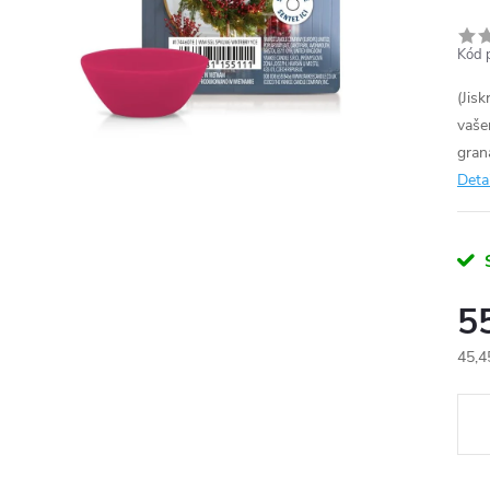
Kód 
(Jis
vaše
gran
Deta
5
45,4
Měr
cena