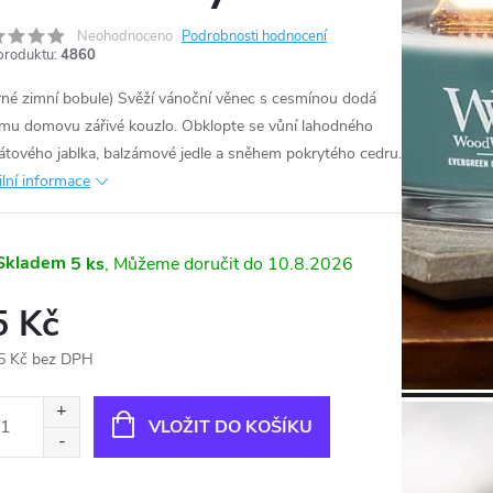
Neohodnoceno
Podrobnosti hodnocení
produktu:
4860
krné zimní bobule) Svěží vánoční věnec s cesmínou dodá
mu domovu zářivé kouzlo. Obklopte se vůní lahodného
átového jablka, balzámové jedle a sněhem pokrytého cedru.
ilní informace
Skladem
5 ks
10.8.2026
5 Kč
5 Kč bez DPH
ná
:
VLOŽIT DO KOŠÍKU