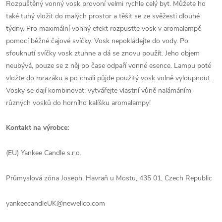
Rozpuštěný vonný vosk provoní velmi rychle celý byt. Můžete ho
také tuhý vložit do malých prostor a těšit se ze svěžesti dlouhé
týdny. Pro maximální vonný efekt rozpusťte vosk v aromalampě
pomocí běžné čajové svíčky. Vosk nepokládejte do vody. Po
sfouknutí svíčky vosk ztuhne a dá se znovu použít. Jeho objem
neubývá, pouze se z něj po čase odpaří vonné esence. Lampu poté
vložte do mrazáku a po chvíli půjde použitý vosk volně vyloupnout.
Vosky se dají kombinovat: vytvářejte vlastní vůně nalámáním
různých vosků do horního kalíšku aromalampy!
Kontakt na výrobce:
(EU) Yankee Candle s.r.o.
Průmyslová zóna Joseph, Havraň u Mostu, 435 01, Czech Republic
yankeecandleUK@newellco.com