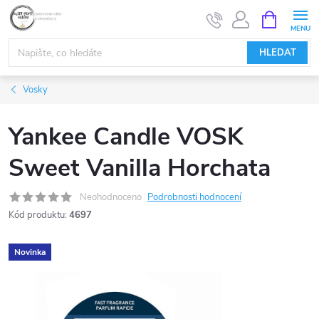
Přejít
NÁKUPNÍ
KOŠÍK
na
obsah
HLEDAT
Vosky
Yankee Candle VOSK
Sweet Vanilla Horchata
Neohodnoceno
Podrobnosti hodnocení
Kód produktu:
4697
Novinka