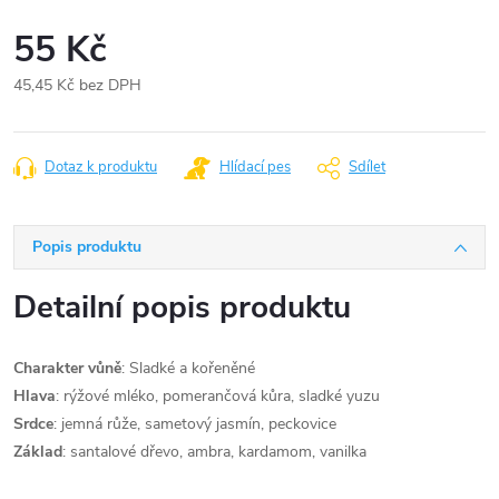
55 Kč
45,45 Kč bez DPH
Měrná
cena:
Dotaz k produktu
Hlídací pes
Sdílet
Popis produktu
Detailní popis produktu
Charakter vůně
: Sladké a kořeněné
Hlava
: rýžové mléko, pomerančová kůra, sladké yuzu
Srdce
: jemná růže, sametový jasmín, peckovice
Základ
: santalové dřevo, ambra, kardamom, vanilka