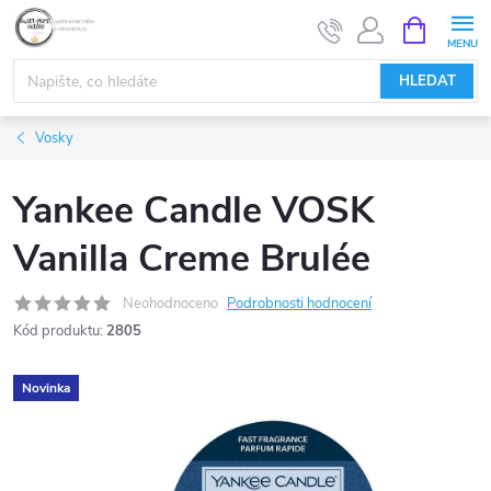
Přejít
NÁKUPNÍ
KOŠÍK
na
obsah
HLEDAT
Vosky
Yankee Candle VOSK
Vanilla Creme Brulée
Neohodnoceno
Podrobnosti hodnocení
Kód produktu:
2805
Novinka