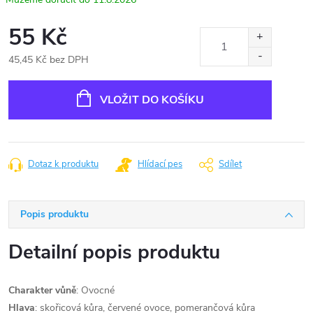
55 Kč
45,45 Kč bez DPH
Měrná
cena:
VLOŽIT DO KOŠÍKU
Dotaz k produktu
Hlídací pes
Sdílet
Popis produktu
Detailní popis produktu
Charakter vůně
: Ovocné
Hlava
: skořicová kůra, červené ovoce, pomerančová kůra