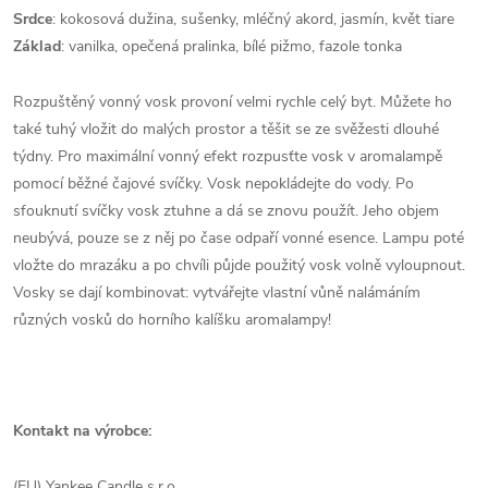
Srdce
: kokosová dužina, sušenky, mléčný akord, jasmín, květ tiare
Základ
: vanilka, opečená pralinka, bílé pižmo, fazole tonka
Rozpuštěný vonný vosk provoní velmi rychle celý byt. Můžete ho
také tuhý vložit do malých prostor a těšit se ze svěžesti dlouhé
týdny. Pro maximální vonný efekt rozpusťte vosk v aromalampě
pomocí běžné čajové svíčky. Vosk nepokládejte do vody. Po
sfouknutí svíčky vosk ztuhne a dá se znovu použít. Jeho objem
neubývá, pouze se z něj po čase odpaří vonné esence. Lampu poté
vložte do mrazáku a po chvíli půjde použitý vosk volně vyloupnout.
Vosky se dají kombinovat: vytvářejte vlastní vůně nalámáním
různých vosků do horního kalíšku aromalampy!
Kontakt na výrobce:
(EU) Yankee Candle s.r.o.