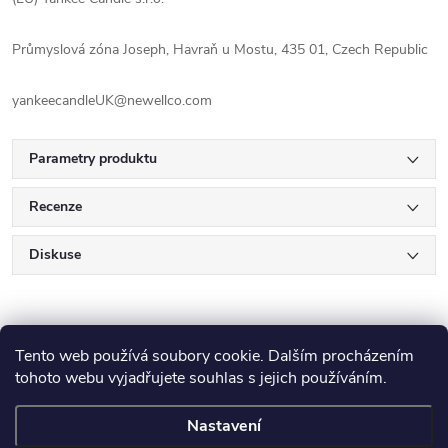
Průmyslová zóna Joseph, Havraň u Mostu, 435 01, Czech Republic
yankeecandleUK@newellco.com
Parametry produktu
Recenze
Diskuse
Tento web používá soubory cookie. Dalším procházením
tohoto webu vyjadřujete souhlas s jejich používáním.
Z
Nastavení