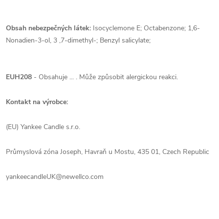
Obsah nebezpečných látek:
Isocyclemone E; Octabenzone; 1,6-
Nonadien-3-ol, 3 ,7-dimethyl-; Benzyl salicylate;
EUH208
- Obsahuje ... . Může způsobit alergickou reakci.
Kontakt na výrobce:
(EU) Yankee Candle s.r.o.
Průmyslová zóna Joseph, Havraň u Mostu, 435 01, Czech Republic
yankeecandleUK@newellco.com