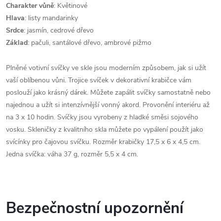
Charakter vůně
: Květinové
Hlava
: listy mandarinky
Srdce
: jasmín, cedrové dřevo
Základ
: pačuli, santálové dřevo, ambrové pižmo
Plněné votivní svíčky ve skle jsou moderním způsobem, jak si užít
vaší oblíbenou vůni. Trojice svíček v dekorativní krabičce vám
poslouží jako krásný dárek. Můžete zapálit svíčky samostatně nebo
najednou a užít si intenzívnější vonný akord. Provonění interiéru až
na 3 x 10 hodin. Svíčky jsou vyrobeny z hladké směsi sojového
vosku. Skleničky z kvalitního skla můžete po vypálení použít jako
svícínky pro čajovou svíčku. Rozměr krabičky 17,5 x 6 x 4,5 cm.
Jedna svíčka: váha 37 g, rozměr 5,5 x 4 cm.
Bezpečnostní upozornění