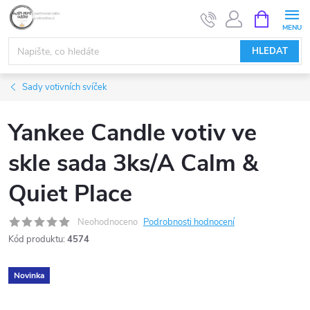
Přejít
NÁKUPNÍ
KOŠÍK
na
obsah
HLEDAT
Sady votivních svíček
Yankee Candle votiv ve
skle sada 3ks/A Calm &
Quiet Place
Neohodnoceno
Podrobnosti hodnocení
Kód produktu:
4574
Novinka