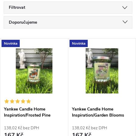
Filtrovat
Ř
Doporučujeme
a
Nejlevnější
V
Novinka
Novinka
Nejdražší
z
ý
Nejprodávanější
e
p
Abecedně
n
i
í
s
p
Yankee Candle Home
Yankee Candle Home
Inspiration/Frosted Pine
Inspiration/Garden Blooms
p
r
138,02 Kč bez DPH
138,02 Kč bez DPH
167 Kč
167 Kč