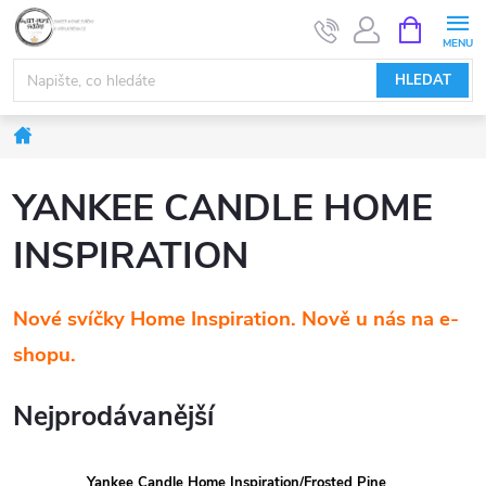
Přejít
NÁKUPNÍ
KOŠÍK
na
obsah
HLEDAT
Domů
YANKEE CANDLE HOME
INSPIRATION
Nové svíčky Home Inspiration. Nově u nás na e-
shopu.
Nejprodávanější
Yankee Candle Home Inspiration/Frosted Pine