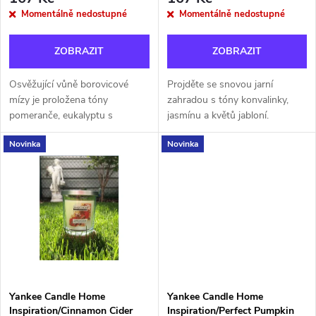
r
o
Momentálně nedostupné
Momentálně nedostupné
o
d
ZOBRAZIT
ZOBRAZIT
d
u
Osvěžující vůně borovicové
Projděte se snovou jarní
u
mízy je proložena tóny
zahradou s tóny konvalinky,
k
pomeranče, eukalyptu s
jasmínu a květů jabloní.
k
jemným nádechem ambry.
Novinka
Novinka
t
t
ů
ů
Yankee Candle Home
Yankee Candle Home
Inspiration/Cinnamon Cider
Inspiration/Perfect Pumpkin