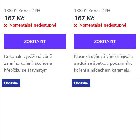
138,02 Kč bez DPH
138,02 Kč bez DPH
167 Kč
167 Kč
Momentálně nedostupné
Momentálně nedostupné
ZOBRAZIT
ZOBRAZIT
Dokonale vyvážená vůně
Klasická dýňová vůně hřejivá a
zimního koření, skořice a
sladká se špetkou podzimního
hřebíčku se šťavnatým
koření a nádechem karamelu.
červeným jablkem a nádechem
Novinka
Novinka
karamelu.