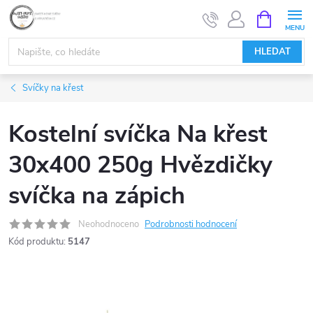
Přejít
NÁKUPNÍ
KOŠÍK
na
obsah
HLEDAT
Svíčky na křest
Kostelní svíčka Na křest
30x400 250g Hvězdičky
svíčka na zápich
Neohodnoceno
Podrobnosti hodnocení
Kód produktu:
5147