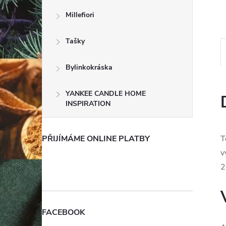
e
Millefiori
l
Tašky
Bylinkokráska
YANKEE CANDLE HOME
INSPIRATION
PŘIJÍMÁME ONLINE PLATBY
T
v
2
FACEBOOK