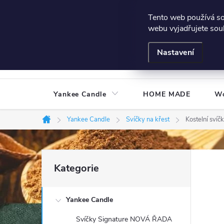
Přejít
Všeobecné podmínky
Hodnocení obchodu
Podmínky
Tento web používá s
na
webu vyjadřujete souh
obsah
Nastavení
Yankee Candle
HOME MADE
W
Yankee Candle
Svíčky na křest
Kostelní sví
Domů
P
Přeskočit
Kategorie
kategorie
o
Yankee Candle
s
Svíčky Signature NOVÁ ŘADA