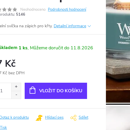
Neohodnoceno
Podrobnosti hodnocení
produktu:
5146
elní svíčka na zápich pro křty.
Detailní informace
Skladem
1 ks
11.8.2026
7 Kč
7 Kč bez DPH
ná
:
VLOŽIT DO KOŠÍKU
Dotaz k produktu
Hlídací pes
Sdílet
Tisk