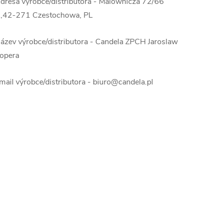
dresa výrobce/distributora - Malownicza 72/66
,42-271 Czestochowa, PL
ázev výrobce/distributora - Candela ZPCH Jaroslaw
opera
mail výrobce/distributora - biuro@candela.pl