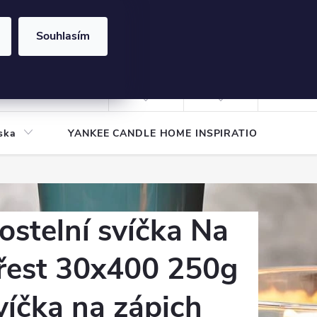
Souhlasím
NÁKUPNÍ
KOŠÍK
Prázdný košík
Přihlášení
ska
YANKEE CANDLE HOME INSPIRATION
Pod
ostelní svíčka Na
řest 30x400 250g
víčka na zápich