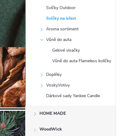
t
Svíčky Outdoor
r
Svíčky na křest
Aroma sortiment
a
Vůně do auta
n
Gelové visačky
Vůně do auta Flameless kolíčky
n
Doplňky
í
Vosky,Votivy
p
Dárkové sady Yankee Candle
a
HOME MADE
n
WoodWick