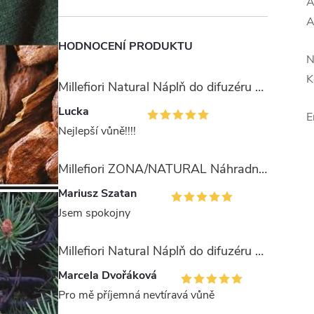
A
A
HODNOCENÍ PRODUKTU
N
K
Millefiori Natural Náplň do difuzéru 250ml/Ambra & Rosa
Lucka
E
Nejlepší vůně!!!!
Millefiori ZONA/NATURAL Náhradní stébla pro difuzér 100ml
Mariusz Szatan
Jsem spokojny
Millefiori Natural Náplň do difuzéru 250ml/Legni e Fiori ďArancio
Marcela Dvořáková
Pro mě příjemná nevtíravá vůně