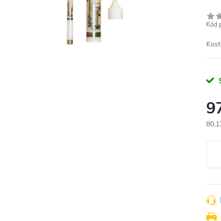
Kód 
Kost
9
80,1
Měr
cena