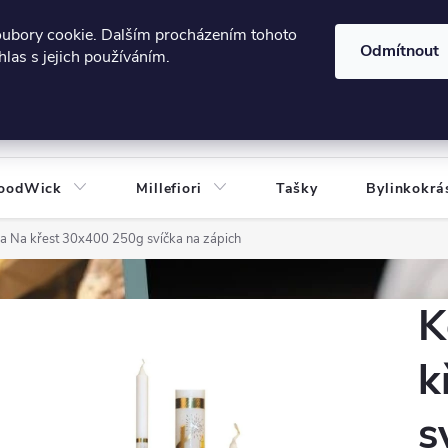
606124443
 e-shopu
Podmínky ochrany osobních údajů
oubory cookie. Dalším procházením tohoto
Odmítnout
las s jejich používáním.
HLEDAT
oodWick
Millefiori
Tašky
Bylinkokrá
čka Na křest 30x400 250g svíčka na zápich
K
k
s