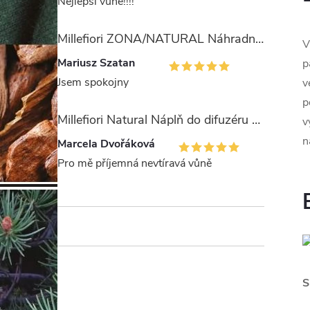
Nejlepší vůně!!!!
Millefiori ZONA/NATURAL Náhradní stébla pro difuzér 100ml
V
Mariusz Szatan
p
Jsem spokojny
v
p
Millefiori Natural Náplň do difuzéru 250ml/Legni e Fiori ďArancio
v
n
Marcela Dvořáková
Pro mě příjemná nevtíravá vůně
S