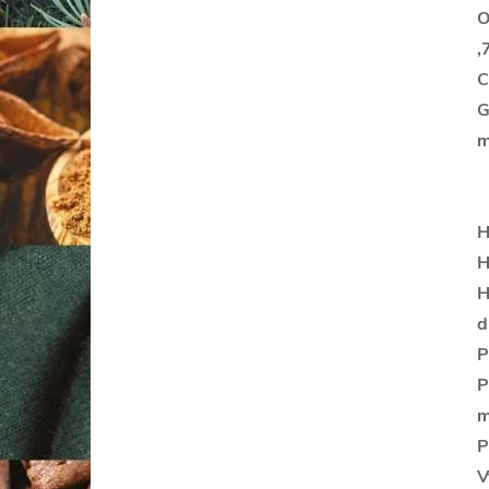
O
,
C
G
m
H
H
H
d
P
P
m
P
V