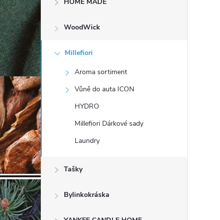
HOME MADE
t
WoodWick
r
a
Millefiori
Aroma sortiment
n
Vůně do auta ICON
n
HYDRO
Millefiori Dárkové sady
í
Laundry
p
Tašky
a
Bylinkokráska
n