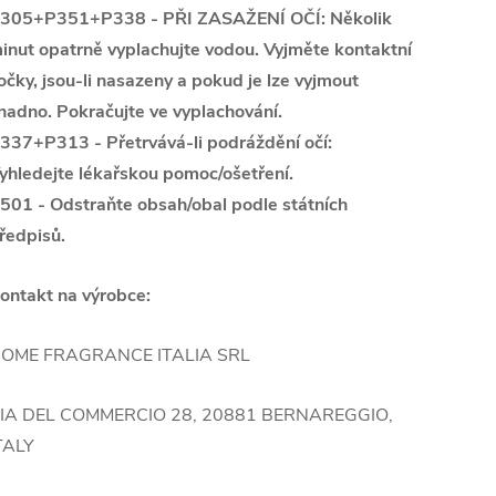
305+P351+P338 - PŘI ZASAŽENÍ OČÍ: Několik
inut opatrně vyplachujte vodou. Vyjměte kontaktní
očky, jsou-li nasazeny a pokud je lze vyjmout
nadno. Pokračujte ve vyplachování.
337+P313 - Přetrvává-li podráždění očí:
yhledejte lékařskou pomoc/ošetření.
501 - Odstraňte obsah/obal podle státních
ředpisů.
ontakt na výrobce:
OME FRAGRANCE ITALIA SRL
IA DEL COMMERCIO 28, 20881 BERNAREGGIO,
TALY