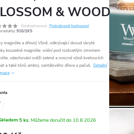
LOSSOM & WOOD
Neohodnoceno
Podrobnosti hodnocení
produktu:
916/1KS
ty magnólie a dřevo) Vůně, odkrývající dosud skryté
nky kouzelné magnólie: snění pod rozkvetlým stromem
ólie, vdechování svěží zelené a ovocné vůně kvetoucích
at a také tónů ambry, santálového dřeva a pačuli,
Detailní
rmace
anta
Skladem
5 ks
10.8.2026