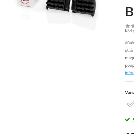
B
Kód 
(Kvě
strá
magn
poup
info
Vari