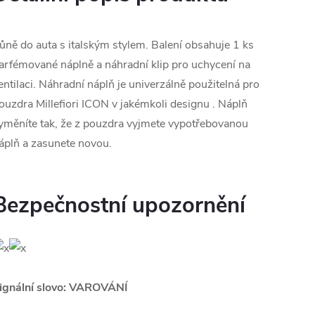
ůně do auta s italským stylem. Balení obsahuje 1 ks
arfémované náplně a náhradní klip pro uchycení na
entilaci. Náhradní náplň je univerzálně použitelná pro
ouzdra Millefiori ICON v jakémkoli designu . Náplň
yměníte tak, že z pouzdra vyjmete vypotřebovanou
áplň a zasunete novou.
Bezpečnostní upozornění
ignální slovo: VAROVÁNÍ