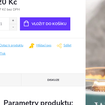
20 Kč
7 Kč bez DPH
ná
:
VLOŽIT DO KOŠÍKU
Dotaz k produktu
Hlídací pes
Sdílet
Tisk
DISKUZE
Parametry produktu: