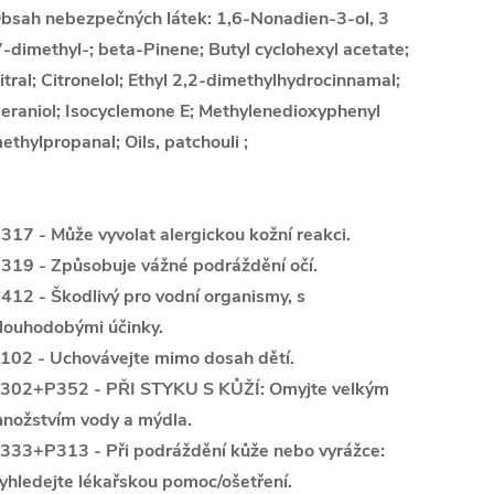
bsah nebezpečných látek: 1,6-Nonadien-3-ol, 3
7-dimethyl-; beta-Pinene; Butyl cyclohexyl acetate;
itral; Citronelol; Ethyl 2,2-dimethylhydrocinnamal;
eraniol; Isocyclemone E; Methylenedioxyphenyl
ethylpropanal; Oils, patchouli ;
317 - Může vyvolat alergickou kožní reakci.
319 - Způsobuje vážné podráždění očí.
412 - Škodlivý pro vodní organismy, s
louhodobými účinky.
102 - Uchovávejte mimo dosah dětí.
302+P352 - PŘI STYKU S KŮŽÍ: Omyjte velkým
nožstvím vody a mýdla.
333+P313 - Při podráždění kůže nebo vyrážce:
yhledejte lékařskou pomoc/ošetření.