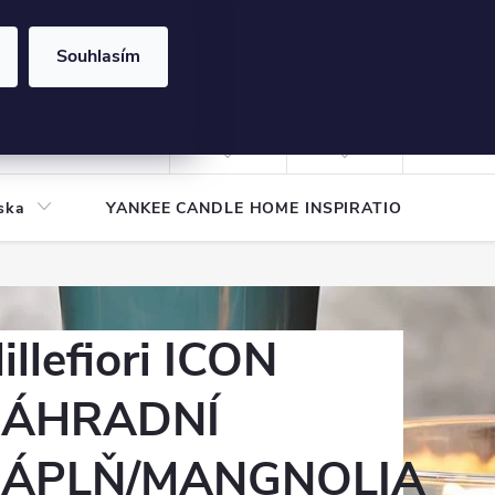
Souhlasím
NÁKUPNÍ
KOŠÍK
Prázdný košík
Přihlášení
ska
YANKEE CANDLE HOME INSPIRATION
Pod
illefiori ICON
ÁHRADNÍ
ÁPLŇ/MANGNOLIA