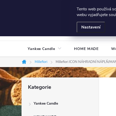
Přejít
Všeobecné podmínky
Hodnocení obchodu
Podmínky
Tento web používá s
na
webu vyjadřujete souh
obsah
Nastavení
Yankee Candle
HOME MADE
W
Millefiori
Millefiori ICON NÁHRADNÍ NÁPLŇ/
Domů
P
Přeskočit
Kategorie
kategorie
o
Yankee Candle
s