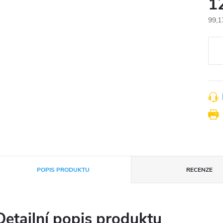
1
99,1
Měr
cena
POPIS PRODUKTU
RECENZE
Detailní popis produktu