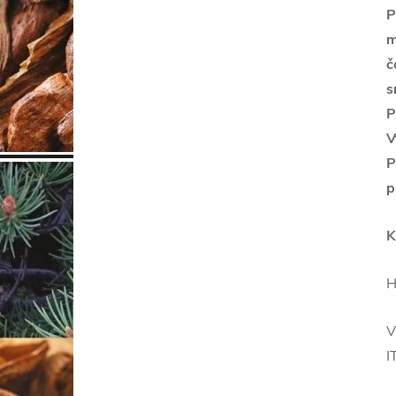
P
m
č
s
P
V
P
p
K
H
V
I