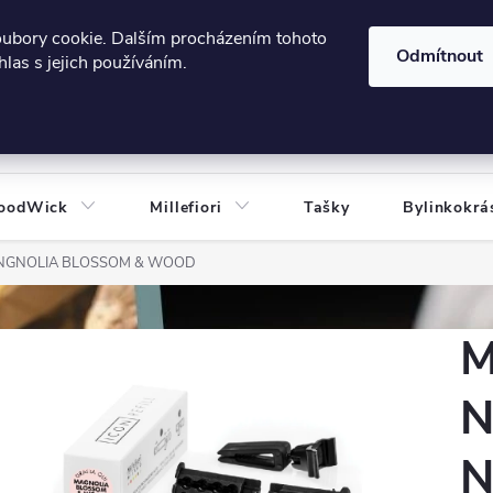
606124443
 e-shopu
Podmínky ochrany osobních údajů
oubory cookie. Dalším procházením tohoto
Odmítnout
las s jejich používáním.
HLEDAT
oodWick
Millefiori
Tašky
Bylinkokrá
MANGNOLIA BLOSSOM & WOOD
M
N
N