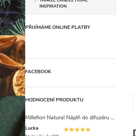
YANKEE CANDLE HOME
e
INSPIRATION
l
PŘIJÍMÁME ONLINE PLATBY
FACEBOOK
HODNOCENÍ PRODUKTU
Millefiori Natural Náplň do difuzéru 250ml/Ambra & Rosa
Lucka